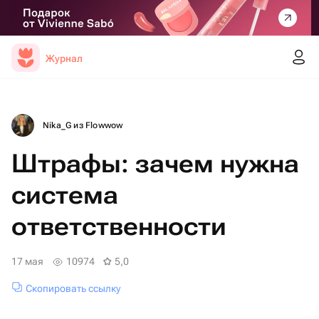
Журнал
Nika_G из Flowwow
Штрафы: зачем нужна
система
ответственности
17 мая
10974
5,0
Скопировать ссылку