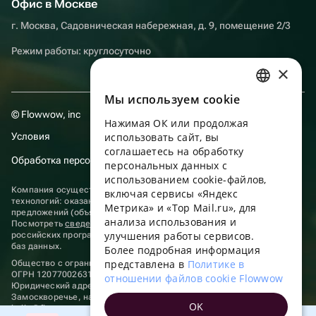
Офис в Москве
г. Москва, Садовническая набережная, д. 9, помещение 2/3
Режим работы: круглосуточно
×
Мы используем сookie
RUSSIAN
© Flowwow, inc
Нажимая ОК или продолжая
ENGLISH
Условия
использовать сайт, вы
UKRAINIAN
соглашаетесь на обработку
Обработка персональных данных
персональных данных с
PORTUGUESE
использованием cookie-файлов,
Компания осуществляет деятельность в области информационных
включая сервисы «Яндекс
SPANISH
технологий: оказание услуг в сети “Интернет” по размещению
Метрика» и «Top Mail.ru», для
предложений (объявлений) продавцов о реализации товаров.
анализа использования и
HUNGARIAN
Посмотреть
сведения о программах
, включенных в реестр
улучшения работы сервисов.
российских программ для электронных вычислительных машин и
ITALIAN
баз данных.
Более подробная информация
представлена в
Политике в
Общество с ограниченной ответственностью «ФЛАУВАУ»
FRENCH
ОГРН 1207700263198, ИНН 9702020445
отношении файлов cookie Flowwow
Юридический адрес: г. Москва, вн.тер. г. Муниципальный округ
TURKISH
Замоскворечье, наб. Садовническая, д. 9, помещ. 2/3.
OK
hello@flowwow.com
8 800 555-16-15