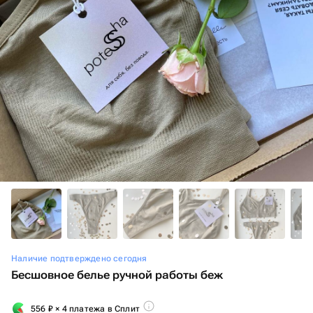
Наличие подтверждено сегодня
Бесшовное белье ручной работы беж
556
₽
× 4 платежа в Сплит