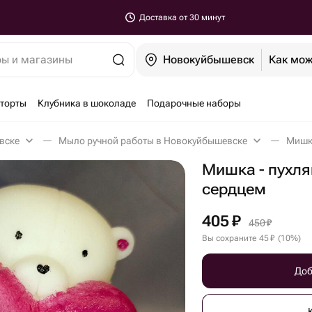
Доставка от 30 минут
ры и магазины
Новокуйбышевск
Как мож
-торты
Клубника в шоколаде
Подарочные наборы
вске
Мыло ручной работы в Новокуйбышевске
Мишка - пухл
сердцем
405
₽
450
₽
Вы сохраните
45
₽
(
10
%
)
Доб