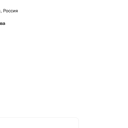
, Россия
тва