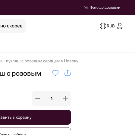
Фото до доставки
но скорее
RUB
Мишка - пухляш с розовым сердцем в Новокуйбышевске
яш с розовым
авить в корзину
Купить сейчас