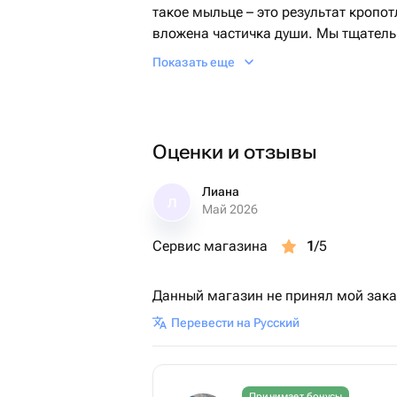
такое мыльце – это результат кропо
вложена частичка души. Мы тщател
ваш Мишка не только радовал глаз
Показать еще
но и бережно ухаживал за кожей, ос
Подарите себе или близким эту уник
Оценки и отзывы
Лиана
Л
Май 2026
Сервис магазина
1
/5
Данный магазин не принял мой зака
Перевести на Русский
Принимает бонусы