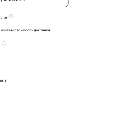
плит
ы узнаем стоимость доставки
в
шка