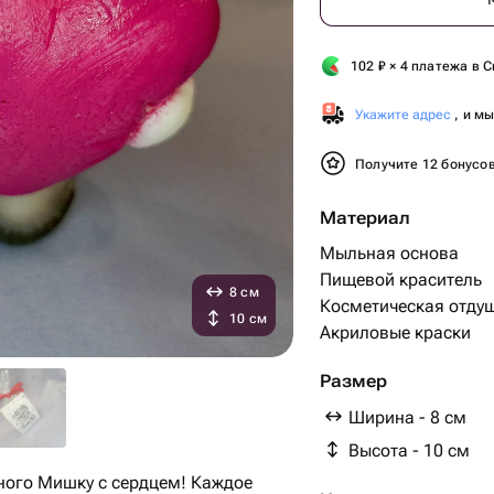
102
₽
× 4 платежа в С
Укажите адрес
, и м
Получите 12 бонусо
Материал
Мыльная основа
Пищевой краситель
8 см
Косметическая отду
10 см
Акриловые краски
Размер
Ширина - 8 см
Высота - 10 см
ного Мишку с сердцем! Каждое