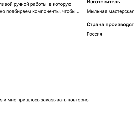
Изготовитель
тливой ручной работы, в которую
ьно подбираем компоненты, чтобы
Мыльная мастерская
 своим очаровательным дизайном,
Страна производс
тавляя после себя нежный аромат.
альную частичку тепла!
Россия
з и мне пришлось заказывать повторно