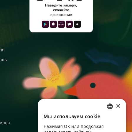
Наведите камеру,
скачайте
приложение
ль
оль
×
Мы используем сookie
RUSSIAN
илев
Нажимая ОК или продолжая
ENGLISH