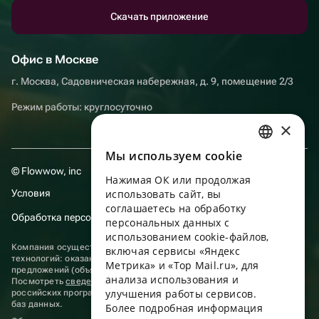
Скачать приложение
Офис в Москве
г. Москва, Садовническая набережная, д. 9, помещение 2/3
Режим работы: круглосуточно
×
Мы используем сookie
RUSSIAN
© Flowwow, inc
Нажимая ОК или продолжая
ENGLISH
Условия
использовать сайт, вы
UKRAINIAN
соглашаетесь на обработку
Обработка персональных данных
персональных данных с
PORTUGUESE
использованием cookie-файлов,
Компания осуществляет деятельность в области информационных
включая сервисы «Яндекс
SPANISH
технологий: оказание услуг в сети “Интернет” по размещению
Метрика» и «Top Mail.ru», для
предложений (объявлений) продавцов о реализации товаров.
анализа использования и
HUNGARIAN
Посмотреть
сведения о программах
, включенных в реестр
улучшения работы сервисов.
российских программ для электронных вычислительных машин и
ITALIAN
баз данных.
Более подробная информация