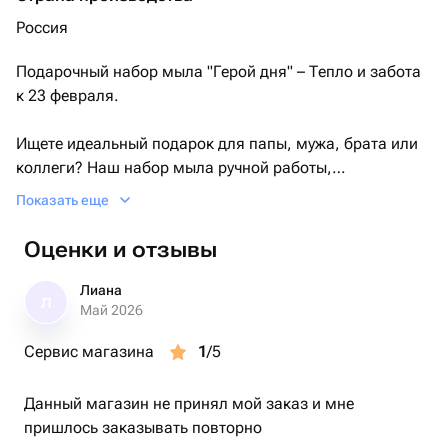
Россия
Подарочный набор мыла "Герой дня" – Тепло и забота
к 23 февраля.
Ищете идеальный подарок для папы, мужа, брата или
коллеги? Наш набор мыла ручной работы,
выполненный в виде вязаных фигурок, – это то, что
Показать еще
нужно! Он не только порадует глаз своим необычным
дизайном, но и подарит приятные ощущения во время
Оценки и отзывы
использования. Ароматное, нежное и очень
оригинальное – такой подарок точно запомнится!
Лиана
Л
Май 2026
Сервис магазина
1
/5
Данный магазин не принял мой заказ и мне
пришлось заказывать повторно