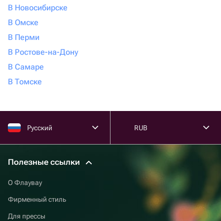
В Новосибирске
В Омске
В Перми
В Ростове-на-Дону
В Самаре
В Томске
Русский
RUB
Полезные ссылки
О Флаувау
Фирменный стиль
Для прессы