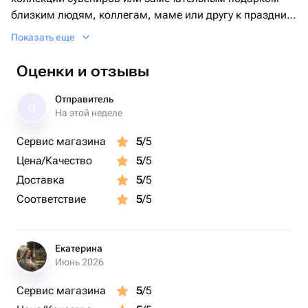
близким людям, коллегам, маме или другу к празднику
Показать еще
Кролик традиционно ассоциируется с праздником
Оценки и отзывы
Пасхи, символизируя новую жизнь, надежду и радость.
Эта фигурка создаст уютную праздничную атмосферу и
Отправитель
О
подарит положительные эмоции каждому владельцу.
На этой неделе
Сервис магазина
5
/5
Цена/Качество
5
/5
Доставка
5
/5
Соответствие
5
/5
Екатерина
Июнь 2026
Сервис магазина
5
/5