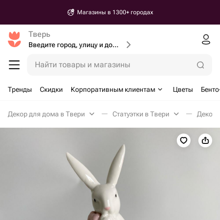
Магазины в 1300+ городах
Тверь
Введите город, улицу и дом доставки
Найти товары и магазины
Тренды
Скидки
Корпоративным клиентам
Цветы
Бенто
Декор для дома в Твери
Статуэтки в Твери
Декора