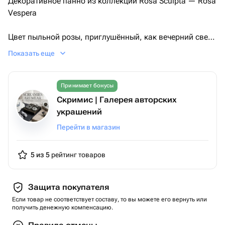
Декоративное панно из коллекции Rosa Sculpta — Rosa
Vespera
Цвет пыльной розы, приглушённый, как вечерний свет.
Серебристое напыление — будто лунная пыль на
Показать еще
лепестках.
В Rosa Vespera — девять роз, выстроенных в строгую
Принимает бонусы
геометрию, но живущих по-своему, размер панно
Скримис | Галерея авторских
20x20 см.
украшений
На изображении — увядшие живые цветы рядом с
Перейти в магазин
панно, которое не теряет форму, не тускнеет, не
осыпается. Это не просто композиция — это
5 из 5
рейтинг товаров
размышление о времени, о хрупкости.
Защита покупателя
Если товар не соответствует составу, то вы можете его вернуть или
получить денежную компенсацию.