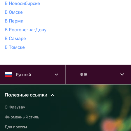
В Новосибирске
В Омске
В Перми
В Ростове-на-Дону
В Самаре
В Томске
Русский
RUB
Полезные ссылки
О Флаувау
Фирменный стиль
Для прессы