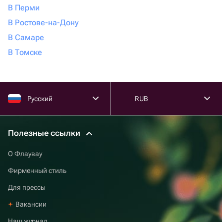
В Перми
В Ростове-на-Дону
В Самаре
В Томске
Русский
RUB
Полезные ссылки
О Флаувау
Фирменный стиль
Для прессы
Вакансии
Наш журнал