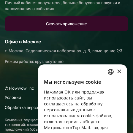
Личный кабинет получателя, больше бонусов за покупки и
напоминания о событиях
Скачать приложение
Офис в Москве
г. Москва, Садовническая набережная, д. 9, помещение 2/3
Режим работы: круглосуточно
×
Мы используем сookie
RUSSIAN
© Flowwow, inc
Нажимая ОК или продолжая
ENGLISH
Условия
использовать сайт, вы
UKRAINIAN
соглашаетесь на обработку
Обработка персональных данных
персональных данных с
PORTUGUESE
использованием cookie-файлов,
Компания осуществляет деятельность в области информационных
включая сервисы «Яндекс
SPANISH
технологий: оказание услуг в сети “Интернет” по размещению
Метрика» и «Top Mail.ru», для
предложений (объявлений) продавцов о реализации товаров.