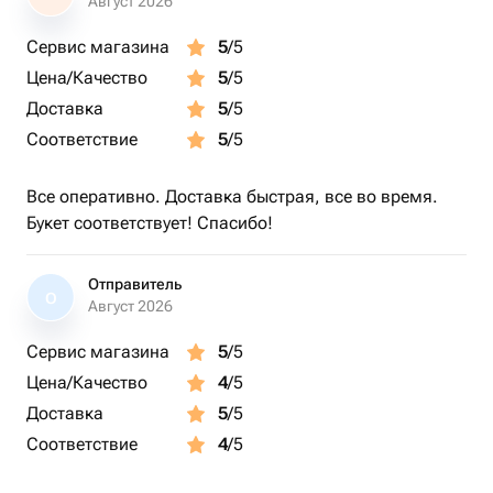
жаропрочной поверхности, учитывая стекание горячего
Август 2026
воска вниз. Следите, чтобы свеча не опрокинулась.
Сервис магазина
5
/5
Никогда не трогайте и не передвигайте свечу, если воск
Цена/Качество
5
/5
расплавлен во избежание ожогов. Никогда не сливайте
горячий воск в раковину во избежание засора. Хранить
Доставка
5
/5
при температуре от 10-30°C, вдали от детей и
Соответствие
5
/5
домашних животных. Не употреблять в пищу.
Все оперативно. Доставка быстрая, все во время.
Букет соответствует! Спасибо!
Отправитель
О
Август 2026
Сервис магазина
5
/5
Цена/Качество
4
/5
Доставка
5
/5
Соответствие
4
/5