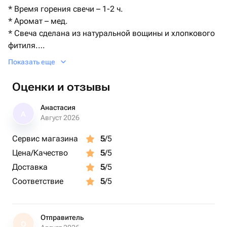
* Время горения свечи – 1-2 ч.
* Аромат – мед.
* Свеча сделана из натуральной вощины и хлопкового
фитиля.
Показать еще
Вощина, полученная из пчелиного воска, при
изготовлении свечей сохраняет свои полезные
Оценки и отзывы
свойства. Она очищает воздух, освобождая его от
пыли, аллергенов и бактерий. Приятный аромат и
Анастасия
А
теплый свет свечи помогают снять стресс и улучшить
Август 2026
настроение.
Сервис магазина
5
/5
Цена/Качество
5
/5
Свеча упакована в подарочную крафт-коробку с
лентой.
Доставка
5
/5
Соответствие
5
/5
ВНИМАНИЕ!
Жгите свечу в поле вашего зрения и в дали от легко-
воспламеняющихся предметов. Жгите свечу на
Отправитель
О