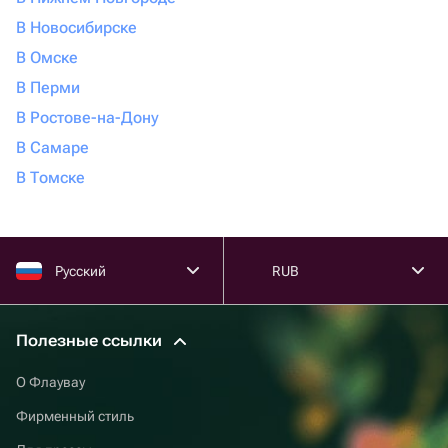
В Новосибирске
В Омске
В Перми
В Ростове-на-Дону
В Самаре
В Томске
Русский
RUB
Полезные ссылки
О Флаувау
Фирменный стиль