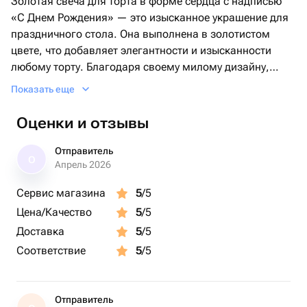
Золотая свеча для торта в форме сердца с надписью
«С Днем Рождения» — это изысканное украшение для
праздничного стола. Она выполнена в золотистом
цвете, что добавляет элегантности и изысканности
любому торту. Благодаря своему милому дизайну,
свеча подойдет как для детских праздников, так и для
Показать еще
взрослых торжеств, таких как дни рождения, юбилеи,
свадьбы или годовщины.
Оценки и отзывы
Свеча имеет небольшой размер (5,5 см), что делает ее
универсальной для тортов разного размера — от
Отправитель
О
больших до миниатюрных. Она создает атмосферу
Апрель 2026
уюта и радости, а также добавляет романтики
Сервис магазина
5
/5
благодаря мягкому свечению.
Цена/Качество
5
/5
Эта свеча станет отличным дополнением к вашему
праздничному декору и подарит незабываемые
Доставка
5
/5
моменты радости вашим близким.
Соответствие
5
/5
Отправитель