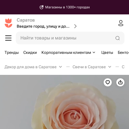
Магазины в 1300+ городах
Саратов
Введите город, улицу и дом доставки
Найти товары и магазины
Тренды
Скидки
Корпоративным клиентам
Цветы
Бенто
Декор для дома в Саратове
Свечи в Саратове
Све