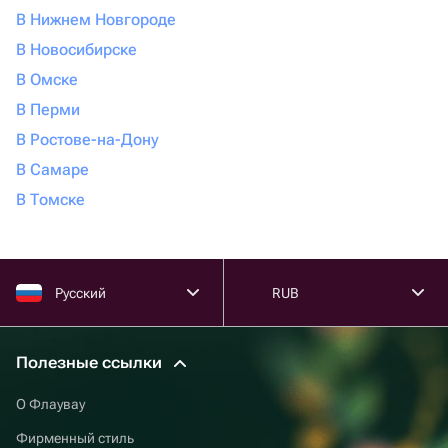
В Нижнем Новгороде
В Новосибирске
В Омске
В Перми
В Ростове-на-Дону
В Самаре
В Томске
Русский
RUB
Полезные ссылки
О Флаувау
Фирменный стиль