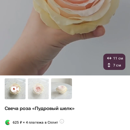
11 см
7 см
Свеча роза «Пудровый шелк»
625
₽
× 4 платежа в Сплит