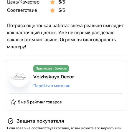
Цена/Качество
5
/5
Не оставлять горящую свечу без присмотра.
Соответствие
5
/5
Каждая свеча создаётся вручную, поэтому возможны
небольшие отличия в форме лепестков и оттенке. Это
Потрясающе тонкая работа: свеча реально выглядит
естественная особенность ручной работы, которая
как настоящий цветок. Уже не первый раз делаю
делает каждое изделие уникальным.
заказ в этом магазине. Огромная благодарность
мастеру!
Принимает бонусы
Volzhskaya Decor
Перейти в магазин
5 из 5
рейтинг товаров
Защита покупателя
Если товар не соответствует составу, то вы можете его вернуть или