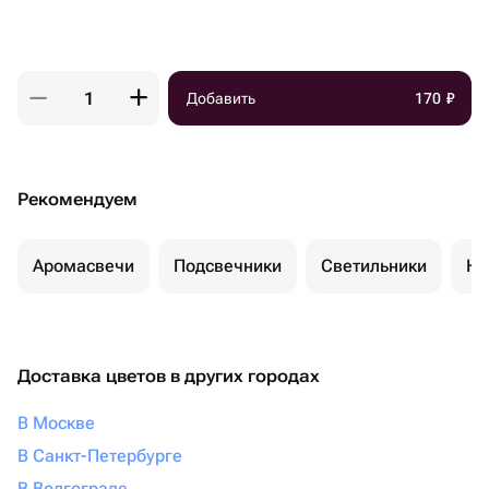
Добавить
170
₽
Рекомендуем
Аромасвечи
Подсвечники
Светильники
Но
Доставка цветов в других городах
В Москве
В Санкт-Петербурге
В Волгограде