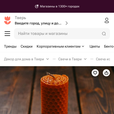
Магазины в 1300+ городах
Тверь
Введите город, улицу и дом доставки
Найти товары и магазины
Тренды
Скидки
Корпоративным клиентам
Цветы
Бенто
Декор для дома в Твери
Свечи в Твери
Свеча из 