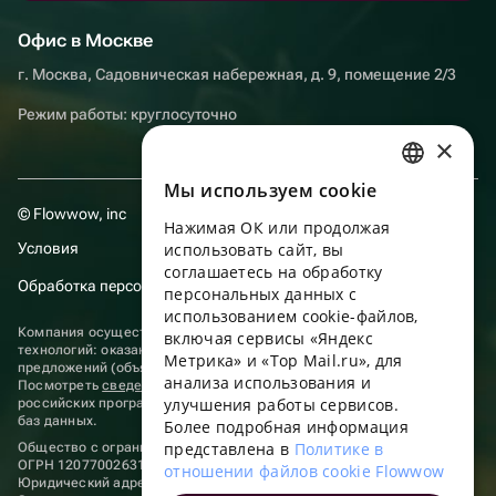
Офис в Москве
г. Москва, Садовническая набережная, д. 9, помещение 2/3
Режим работы: круглосуточно
×
Мы используем сookie
RUSSIAN
© Flowwow, inc
Нажимая ОК или продолжая
ENGLISH
Условия
использовать сайт, вы
UKRAINIAN
соглашаетесь на обработку
Обработка персональных данных
персональных данных с
PORTUGUESE
использованием cookie-файлов,
Компания осуществляет деятельность в области информационных
включая сервисы «Яндекс
SPANISH
технологий: оказание услуг в сети “Интернет” по размещению
Метрика» и «Top Mail.ru», для
предложений (объявлений) продавцов о реализации товаров.
анализа использования и
HUNGARIAN
Посмотреть
сведения о программах
, включенных в реестр
улучшения работы сервисов.
российских программ для электронных вычислительных машин и
ITALIAN
баз данных.
Более подробная информация
представлена в
Политике в
Общество с ограниченной ответственностью «ФЛАУВАУ»
FRENCH
ОГРН 1207700263198, ИНН 9702020445
отношении файлов cookie Flowwow
Юридический адрес: г. Москва, вн.тер. г. Муниципальный округ
TURKISH