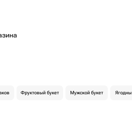
азина
аков
Фруктовый букет
Мужской букет
Ягодны