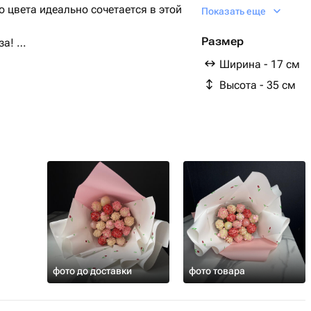
этикетка фирменная -
 цвета идеально сочетается в этой
Показать еще
Размер
за!
Ширина - 17 см
емя непосредственно перед
Высота - 35 см
максимально свежим.
24 часа в холодильнике, без
°С.
 убрать в холодильник. Не держите
О ВЕСУ, ее количество может
ники. Пожалуйста, обратите на это
фото до доставки
фото товара