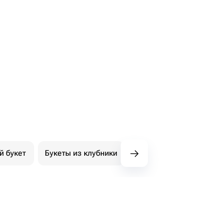
й букет
Букеты из клубники
Букет из конфет
К