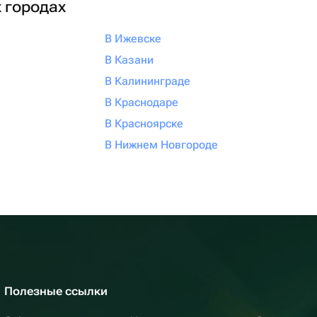
х городах
В Ижевске
В Казани
В Калининграде
В Краснодаре
В Красноярске
В Нижнем Новгороде
Полезные ссылки