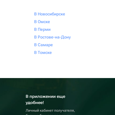
В Новосибирске
В Омске
В Перми
В Ростове-на-Дону
В Самаре
В Томске
В приложении еще
удобнее!
Личный кабинет получателя,