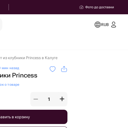
Фото до доставки
RUB
т из клубники Princess в Калуге
 мин назад
ики Princess
ок о товаре
авить в корзину