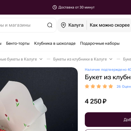
Доставка от 30 минут
ры и магазины
Калуга
Как можно скорее
ы
Бенто-торты
Клубника в шоколаде
Подарочные наборы
ые букеты в Калуге
Букеты из клубники в Калуге
Буке
Наличие подтверждено 40
Букет из клубн
26 Оцен
4 250
₽
Доб