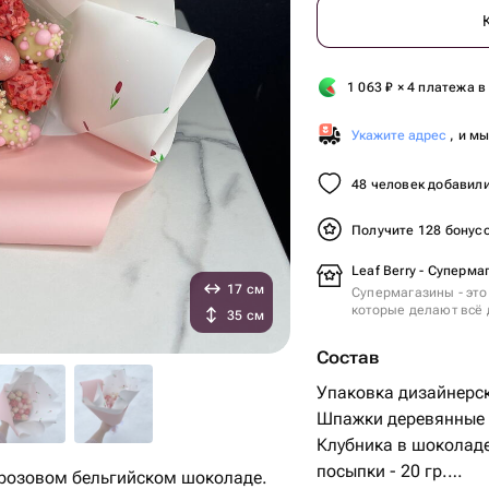
1 063
₽
× 4 платежа в
Укажите адрес
, и м
48 человек добавили
Получите 128 бонус
Leaf Berry - Суперма
17 см
Супермагазины - это
которые делают всё 
35 см
Состав
Упаковка дизайнерск
Шпажки деревянные -
Клубника в шоколаде 
посыпки - 20 гр.
и розовом бельгийском шоколаде.