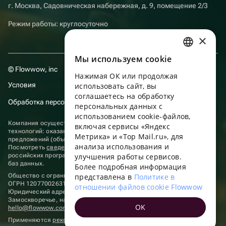
г. Москва, Садовническая набережная, д. 9, помещение 2/3
Режим работы: круглосуточно
×
Мы используем сookie
RUSSIAN
© Flowwow, inc
Нажимая ОК или продолжая
ENGLISH
Условия
использовать сайт, вы
UKRAINIAN
соглашаетесь на обработку
Обработка персональных данных
персональных данных с
PORTUGUESE
использованием cookie-файлов,
Компания осуществляет деятельность в области информационных
включая сервисы «Яндекс
SPANISH
технологий: оказание услуг в сети “Интернет” по размещению
Метрика» и «Top Mail.ru», для
предложений (объявлений) продавцов о реализации товаров.
анализа использования и
HUNGARIAN
Посмотреть
сведения о программах
, включенных в реестр
российских программ для электронных вычислительных машин и
улучшения работы сервисов.
ITALIAN
баз данных.
Более подробная информация
Общество с ограниченной ответственностью «ФЛАУВАУ»
представлена в
Политике в
FRENCH
ОГРН 1207700263198, ИНН 9702020445
отношении файлов cookie Flowwow
Юридический адрес: г. Москва, вн.тер. г. Муниципальный округ
TURKISH
Замоскворечье, наб. Садовническая, д. 9, помещ. 2/3.
OK
hello@flowwow.com
8 800 555-16-15
GERMAN
Применяются
рекомендательные технологии