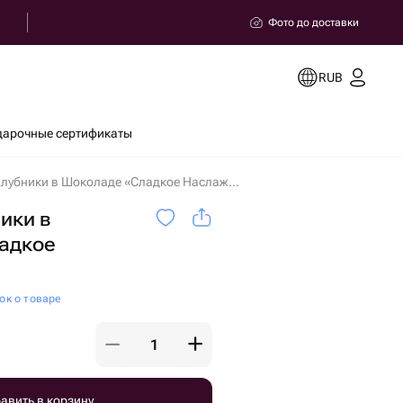
Фото до доставки
RUB
дарочные сертификаты
Букет из Клубники в Шоколаде «Сладкое Наслаждение» в Сочи
ники в
адкое
»
ок о товаре
авить в корзину