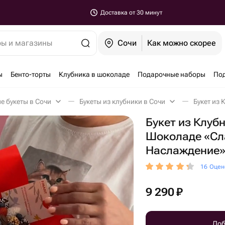
Доставка от 30 минут
ры и магазины
Сочи
Как можно скорее
ы
Бенто-торты
Клубника в шоколаде
Подарочные наборы
По
е букеты в Сочи
Букеты из клубники в Сочи
Букет из Клуб
Шоколаде «Сл
Наслаждение
16 Оцен
9 290
₽
Доб