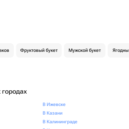
аков
Фруктовый букет
Мужской букет
Ягодны
х городах
В Ижевске
В Казани
В Калининграде