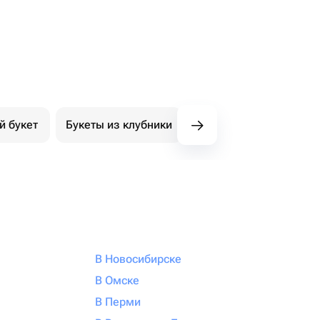
й букет
Букеты из клубники
Букет из конфет
К
В Новосибирске
В Омске
В Перми