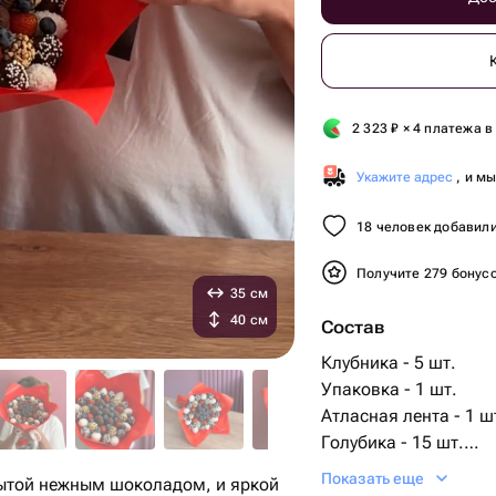
2 323
₽
× 4 платежа в
Укажите адрес
, и м
18 человек добавили
Получите 279 бонус
35 см
40 см
Состав
Клубника - 5 шт.
Упаковка - 1 шт.
Атласная лента - 1 ш
Голубика - 15 шт.
Клубника в шоколаде
Показать еще
крытой нежным шоколадом, и яркой