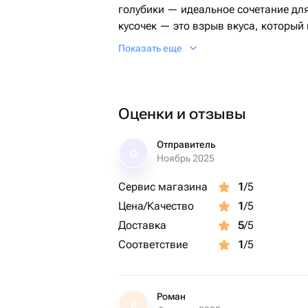
голубики — идеальное сочетание дл
кусочек — это взрыв вкуса, которы
моменты радости и удовольствия.
Показать еще
Оценки и отзывы
Отправитель
О
Ноябрь 2025
Сервис магазина
1
/5
Цена/Качество
1
/5
Доставка
5
/5
Соответствие
1
/5
Роман
Р