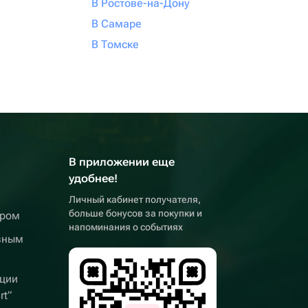
В Ростове-на-Дону
В Самаре
В Томске
В приложении еще
удобнее!
Личный кабинет получателя,
больше бонусов за покупки и
ером
напоминания о событиях
вным
ции
rt”