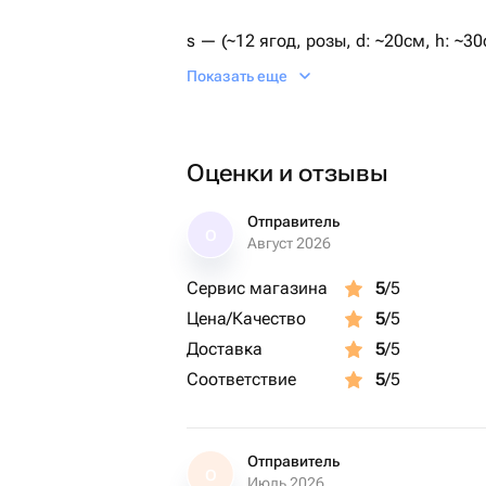
s — (~12 ягод, розы, d: ~20см, h: ~30
Показать еще
ягода, используемая в композициях с
зависит от калибра клубники.
Оценки и отзывы
Отправитель
О
Август 2026
Сервис магазина
5
/5
Цена/Качество
5
/5
Доставка
5
/5
Соответствие
5
/5
Отправитель
О
Июль 2026