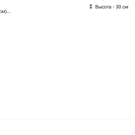
Высота - 30 см
см)
читается по весу, ее количество и