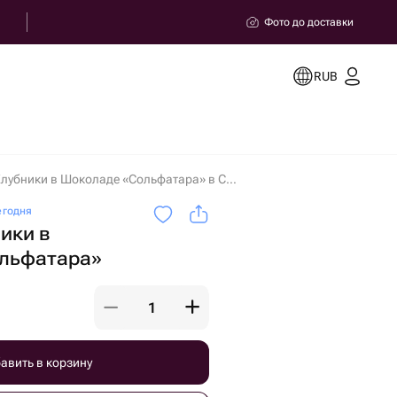
Фото до доставки
RUB
Букет из Клубники в Шоколаде «Сольфатара» в Сочи
егодня
ники в
льфатара»
авить в корзину