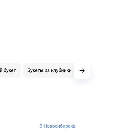
й букет
Букеты из клубники
Букет из конфет
К
В Новосибирске