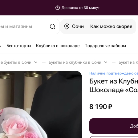
Доставка от 30 минут
ры и магазины
Сочи
Как можно скорее
ы
Бенто-торты
Клубника в шоколаде
Подарочные наборы
е букеты в Сочи
Букеты из клубники в Сочи
Наличие подтверждено с
Букет из Клуб
Шоколаде «Со
8 190
₽
Доб