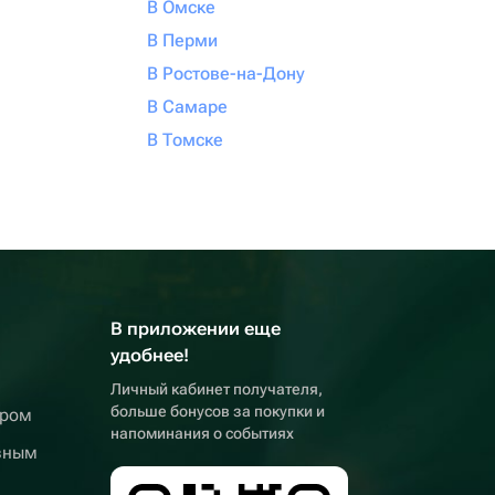
В Омске
В Перми
В Ростове-на-Дону
В Самаре
В Томске
В приложении еще
удобнее!
Личный кабинет получателя,
больше бонусов за покупки и
ером
напоминания о событиях
вным