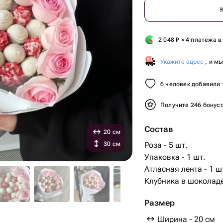
2 048
₽
× 4 платежа в
Укажите адрес
, и м
6 человек добавили 
Получите 246 бонус
Состав
20 см
30 см
Роза - 5 шт.
Упаковка - 1 шт.
Атласная лента - 1 ш
Клубника в шоколаде
Размер
Ширина - 20 см