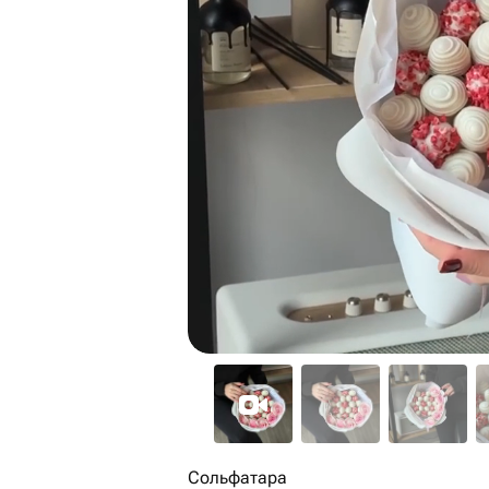
Сольфатара