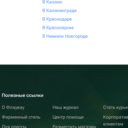
В Казани
В Калининграде
В Краснодаре
В Красноярске
В Нижнем Новгороде
Полезные ссылки
О Флаувау
Наш журнал
Стать курь
Фирменный стиль
Центр помощи
Корпорати
клиентам
Для прессы
Разместить магазин