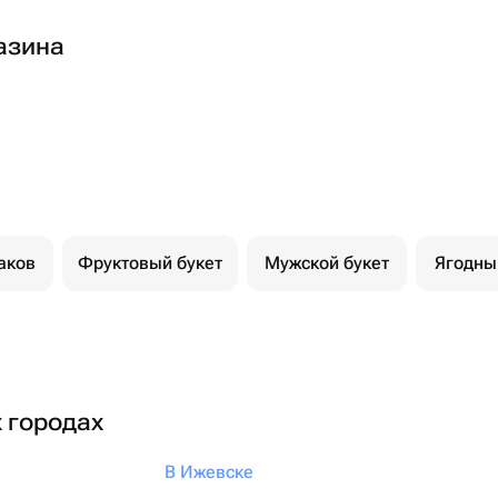
азина
аков
Фруктовый букет
Мужской букет
Ягодны
х городах
В Ижевске