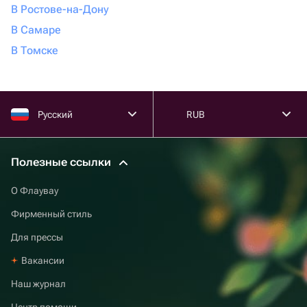
В Ростове-на-Дону
В Самаре
В Томске
Русский
RUB
Полезные ссылки
О Флаувау
Фирменный стиль
Для прессы
Вакансии
Наш журнал
Центр помощи