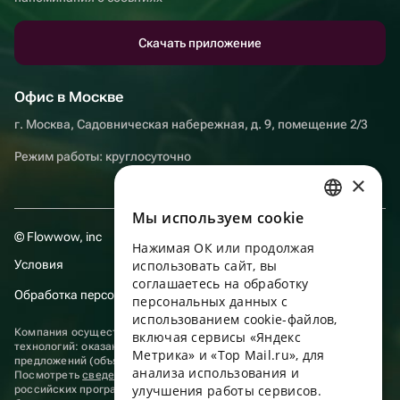
Скачать приложение
Офис в Москве
г. Москва, Садовническая набережная, д. 9, помещение 2/3
Режим работы: круглосуточно
×
Мы используем сookie
RUSSIAN
© Flowwow, inc
Нажимая ОК или продолжая
ENGLISH
Условия
использовать сайт, вы
UKRAINIAN
соглашаетесь на обработку
Обработка персональных данных
персональных данных с
PORTUGUESE
использованием cookie-файлов,
Компания осуществляет деятельность в области информационных
включая сервисы «Яндекс
SPANISH
технологий: оказание услуг в сети “Интернет” по размещению
Метрика» и «Top Mail.ru», для
предложений (объявлений) продавцов о реализации товаров.
анализа использования и
HUNGARIAN
Посмотреть
сведения о программах
, включенных в реестр
улучшения работы сервисов.
российских программ для электронных вычислительных машин и