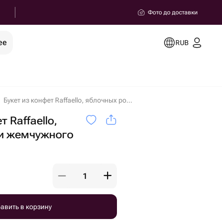
Фото до доставки
ее
RUB
Букет из конфет Raffaello, яблочных роз и жемчужного мармелада в Неготине
 Raffaello,
 и жемчужного
авить в корзину