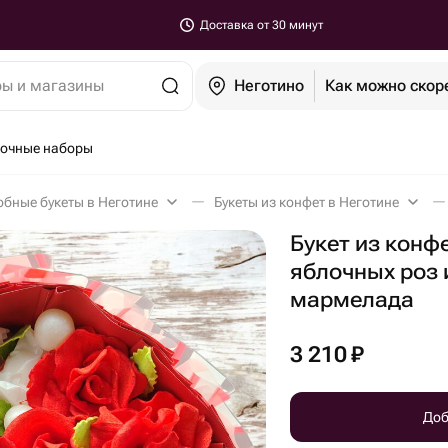
Доставка от 30 минут
ры и магазины
Неготино
Как можно скор
очные наборы
бные букеты в Неготине
Букеты из конфет в Неготине
Букет из конфет
яблочных роз
мармелада
3 210
₽
Доб