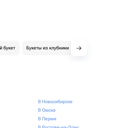
й букет
Букеты из клубники
Букет из конфет
К
В Новосибирске
В Омске
В Перми
В Ростове-на-Дону