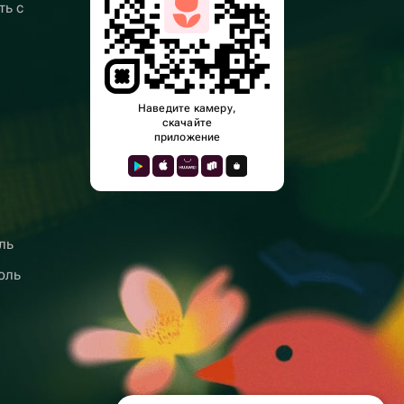
ть с
Наведите камеру,
скачайте
приложение
ль
оль