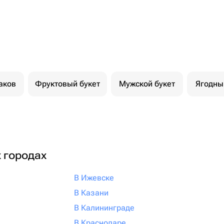
аков
Фруктовый букет
Мужской букет
Ягодны
х городах
В Ижевске
В Казани
В Калининграде
В Краснодаре