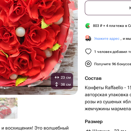
803
₽
× 4 платежа в С
Укажите адрес
, и м
1 человек добавил т
Получите 96 бонусо
23 см
Состав
38 см
Конфеты Raffaello - 1
авторская упаковка с
розы из сушеных ябло
жемчужины мармелад
Размер
га и восхищения! Это волшебный