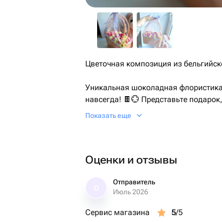
Цветочная композиция из бельгийск
Уникальная шоколадная флористика:
навсегда! 🍫💮 Представьте подарок,
цветочная композиция из бельгийско
Показать еще
просто сладости — это произведение
каждая деталь создана вручную с л
А еще такую коробочку очень удобно
Оценки и отзывы
Срок годности 60 дней при комнатно
Подарок на день рождение, на 14 фе
Отправитель
О
Июль 2026
жене, любимой, дочери, сестре, баб
Сервис магазина
5
/5