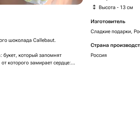
Высота - 13 см
Изготовитель
Сладкие подарки, Ро
ого шоколада Callebaut.
Страна производс
 букет, который запомнят
Россия
 от которого замирает сердце:
го шоколада Callebaut. Это не
 кондитерского искусства, где
юбовью и вниманием.
 хранить.
й температуре.
враля, маме, подруге, девушке,
ушке, коллеге