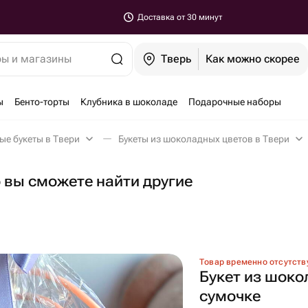
Доставка от 30 минут
ры и магазины
Тверь
Как можно скорее
ы
Бенто-торты
Клубника в шоколаде
Подарочные наборы
ые букеты в Твери
Букеты из шоколадных цветов в Твери
о вы сможете найти другие
Товар временно отсутств
Букет из шоко
сумочке