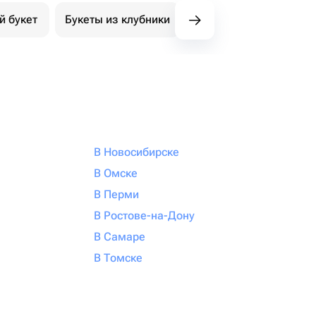
й букет
Букеты из клубники
Букет из конфет
К
В Новосибирске
В Омске
В Перми
В Ростове-на-Дону
В Самаре
В Томске