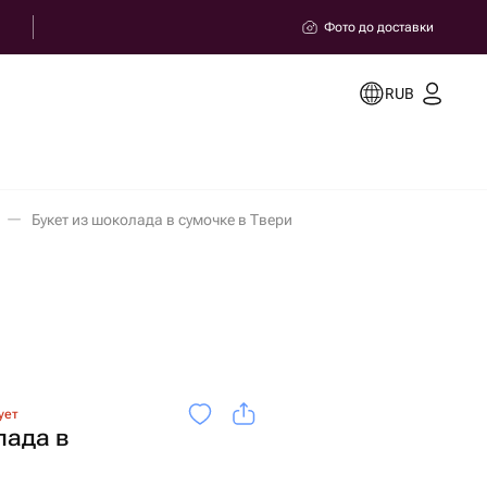
Фото до доставки
RUB
Букет из шоколада в сумочке в Твери
ует
лада в