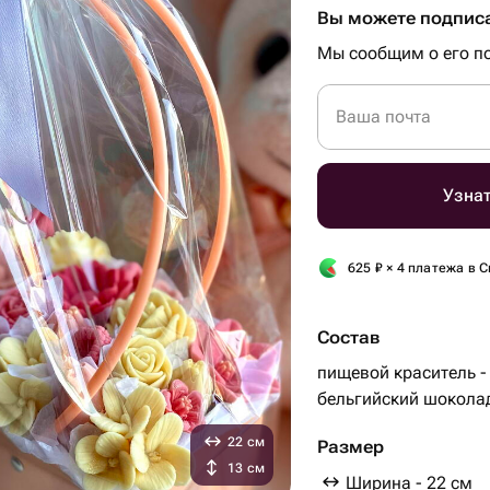
Вы можете подписа
Мы сообщим о его по
Ваша почта
Узнат
625
₽
× 4 платежа в С
Состав
пищевой краситель - 
бельгийский шоколад 
22 см
Размер
13 см
Ширина - 22 см