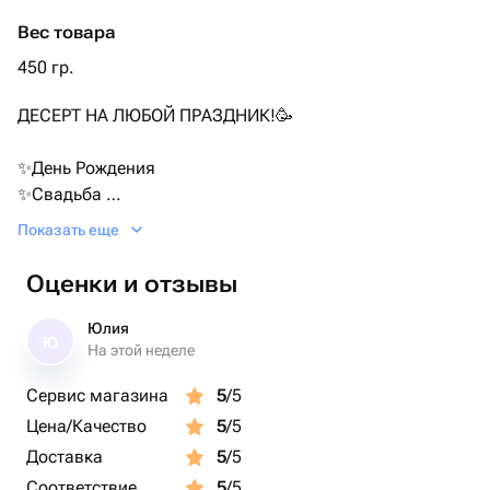
Вес товара
450 гр.
ДЕСЕРТ НА ЛЮБОЙ ПРАЗДНИК!🥳
✨День Рождения
✨Свадьба
✨Корпоратив
Показать еще
Какой бы праздник у вас не намечался, наши
лакомства точно сделают этот день слаще…💔
Оценки и отзывы
Юлия
Ю
На этой неделе
Сервис магазина
5
/5
Цена/Качество
5
/5
Доставка
5
/5
Соответствие
5
/5