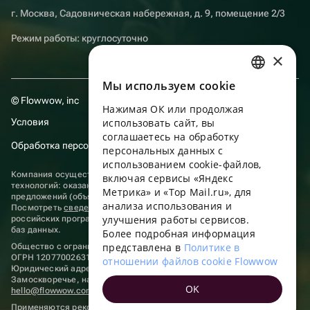
г. Москва, Садовническая набережная, д. 9, помещение 2/3
Режим работы: круглосуточно
×
Мы используем сookie
RUSSIAN
© Flowwow, inc
Нажимая ОК или продолжая
ENGLISH
Условия
использовать сайт, вы
UKRAINIAN
соглашаетесь на обработку
Обработка персональных данных
персональных данных с
PORTUGUESE
использованием cookie-файлов,
Компания осуществляет деятельность в области информационных
включая сервисы «Яндекс
SPANISH
технологий: оказание услуг в сети “Интернет” по размещению
Метрика» и «Top Mail.ru», для
предложений (объявлений) продавцов о реализации товаров.
анализа использования и
HUNGARIAN
Посмотреть
сведения о программах
, включенных в реестр
улучшения работы сервисов.
российских программ для электронных вычислительных машин и
ITALIAN
баз данных.
Более подробная информация
представлена в
Политике в
Общество с ограниченной ответственностью «ФЛАУВАУ»
FRENCH
ОГРН 1207700263198, ИНН 9702020445
отношении файлов cookie Flowwow
Юридический адрес: г. Москва, вн.тер. г. Муниципальный округ
TURKISH
Замоскворечье, наб. Садовническая, д. 9, помещ. 2/3.
OK
hello@flowwow.com
8 800 555-16-15
GERMAN
Применяются
рекомендательные технологии