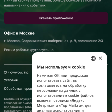
Личный кабинет получателя, больше бонусов за покупки и
напоминания о событиях
Скачать приложение
Офис в Москве
г. Москва, Садовническая набережная, д. 9, помещение 2/3
Режим работы: круглосуточно
×
Мы используем сookie
RUSSIAN
© Flowwow, inc
Нажимая ОК или продолжая
ENGLISH
Условия
использовать сайт, вы
UKRAINIAN
соглашаетесь на обработку
Обработка персональных данных
персональных данных с
PORTUGUESE
использованием cookie-файлов,
Компания осуществляет деятельность в области информационных
включая сервисы «Яндекс
SPANISH
технологий: оказание услуг в сети “Интернет” по размещению
Метрика» и «Top Mail.ru», для
предложений (объявлений) продавцов о реализации товаров.
анализа использования и
HUNGARIAN
Посмотреть
сведения о программах
, включенных в реестр