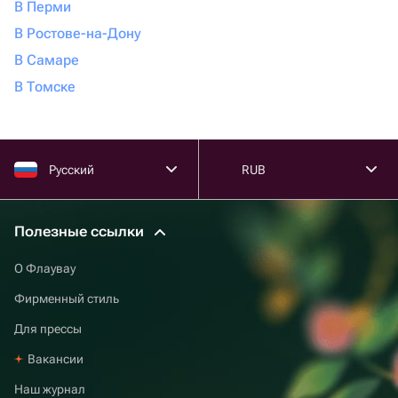
В Перми
В Ростове-на-Дону
В Самаре
В Томске
Русский
RUB
Полезные ссылки
О Флаувау
Фирменный стиль
Для прессы
Вакансии
Наш журнал