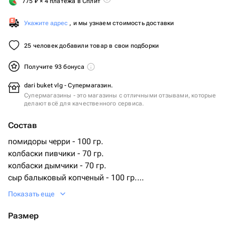
775
₽
× 4 платежа в Сплит
Укажите адрес
, и мы узнаем стоимость доставки
25 человек добавили товар в свои подборки
Получите 93 бонуса
dari buket vlg - Супермагазин.
Супермагазины - это магазины с отличными отзывами, которые
делают всё для качественного сервиса.
Состав
помидоры черри - 100 гр.
колбаски пивчики - 70 гр.
колбаски дымчики - 70 гр.
сыр балыковый копченый - 100 гр.
сыр scamorza - 100 гр.
Показать еще
карпаччо куриное - 90 гр.
колбасная нарезка дымов - 90 гр.
Размер