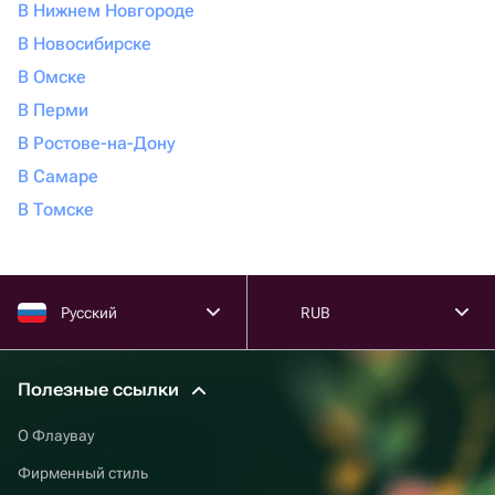
В Нижнем Новгороде
В Новосибирске
В Омске
В Перми
В Ростове-на-Дону
В Самаре
В Томске
Русский
RUB
Полезные ссылки
О Флаувау
Фирменный стиль