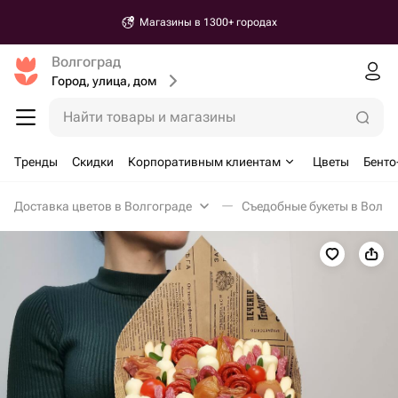
Магазины в 1300+ городах
Волгоград
Город, улица, дом
Найти товары и магазины
Тренды
Скидки
Корпоративным клиентам
Цветы
Бенто
Доставка цветов в Волгограде
Съедобные букеты в Волго