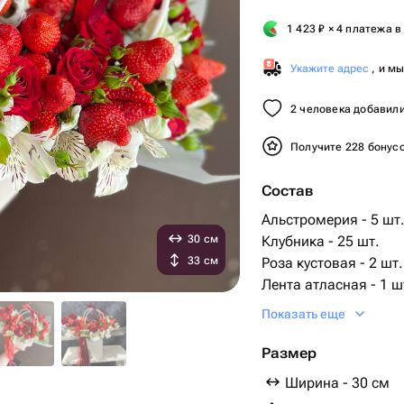
1 423
₽
× 4 платежа в
Укажите адрес
, и м
2 человека добавили
Получите 228 бонус
Состав
Альстромерия - 5 шт
30 см
Клубника - 25 шт.
33 см
Роза кустовая - 2 шт.
Лента атласная - 1 ш
Оазис - 1 шт.
Показать еще
Сумочка - 1 шт.
спажки деревянные -
Размер
Ширина - 30 см