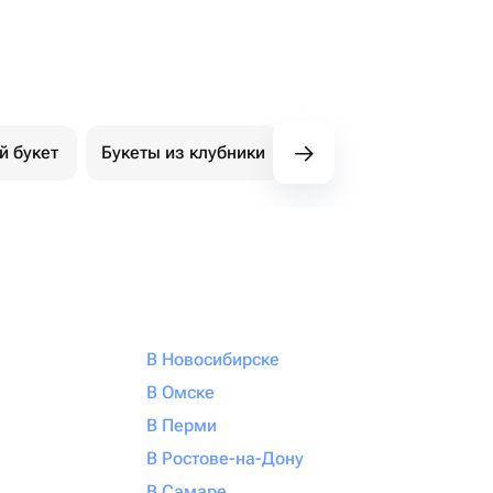
й букет
Букеты из клубники
Букет из конфет
К
В Новосибирске
В Омске
В Перми
В Ростове-на-Дону
В Самаре