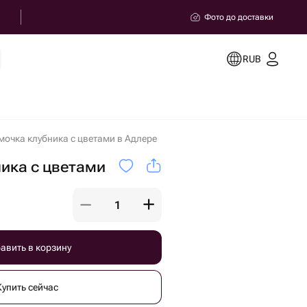
Фото до доставки
RUB
мочка клубника с цветами в Адлере
ика с цветами
авить в корзину
Купить сейчас