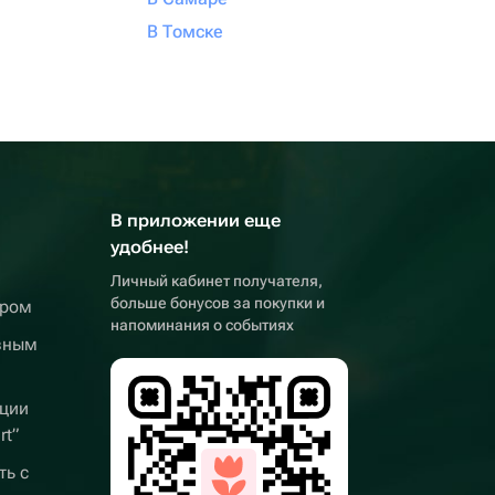
В Томске
В приложении еще
удобнее!
Личный кабинет получателя,
больше бонусов за покупки и
ером
напоминания о событиях
вным
ции
rt”
ть с