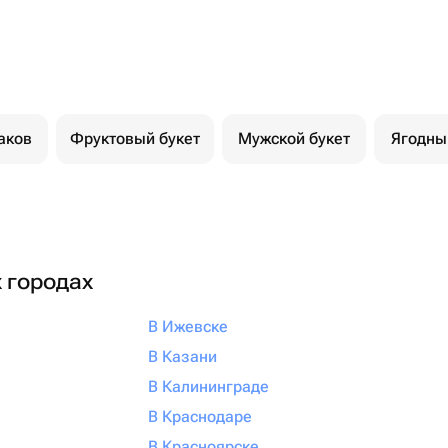
аков
Фруктовый букет
Мужской букет
Ягодны
х городах
В Ижевске
В Казани
В Калининграде
В Краснодаре
В Красноярске