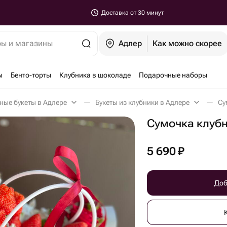
Доставка от 30 минут
ры и магазины
Адлер
Как можно скорее
ы
Бенто-торты
Клубника в шоколаде
Подарочные наборы
ные букеты в Адлере
Букеты из клубники в Адлере
Су
Сумочка клубн
5 690
₽
Доб