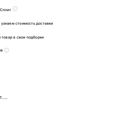
 Сплит
ы узнаем стоимость доставки
 товар в свои подборки
ов
.
т.
 25 шт.