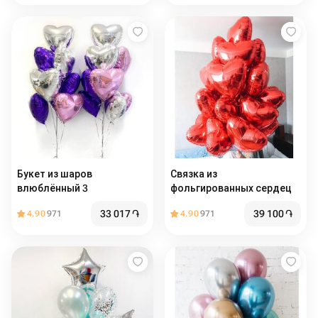
Букет из шаров
Связка из
влюблённый 3
фольгированных сердец
33 017
֏
39 100
֏
4.90
971
4.90
971