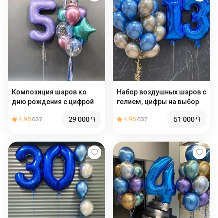
Композиция шаров ко
Набор воздушных шаров с
дню рождения с цифрой
гелием, цифры на выбор
29 000
֏
51 000
֏
4.95
637
4.95
637