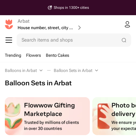
Shops in 1300+ cities
Arbat
House number, street, city or postcode
Search items and shops
Trending
Flowers
Bento Cakes
Balloons in Arbat
Balloon Sets in Arbat
Balloon Sets in Arbat
Flowwow Gifting
Photo b
Marketplace
delivery
Trusted by millions of clients
We ensure yo
in over 30 countries
your expecta