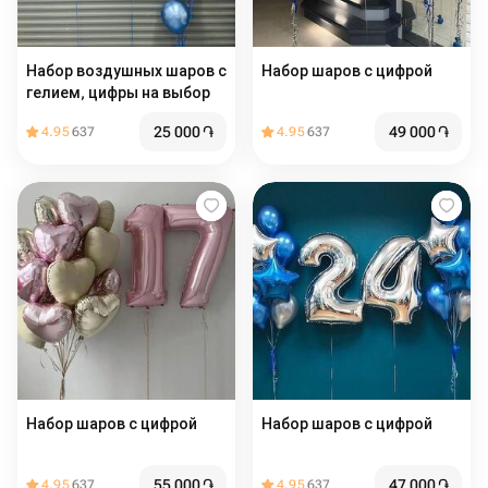
Набор воздушных шаров с
Набор шаров с цифрой
гелием, цифры на выбор
25 000
֏
49 000
֏
4.95
637
4.95
637
Набор шаров с цифрой
Набор шаров с цифрой
55 000
֏
47 000
֏
4.95
637
4.95
637