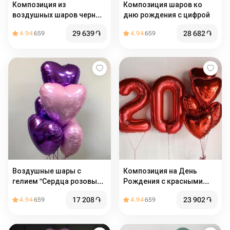
Композиция из
Композиция шаров ко
воздушных шаров черных
дню рождения с цифрой
и золотых со звездами
29 639
֏
28 682
֏
4.94
659
4.94
659
Воздушные шары с
Композиция на День
гелием "Сердца розовые и
Рождения с красными
сиреневые" 5 шт
цифрами и сердцами
17 208
֏
23 902
֏
4.94
659
4.94
659