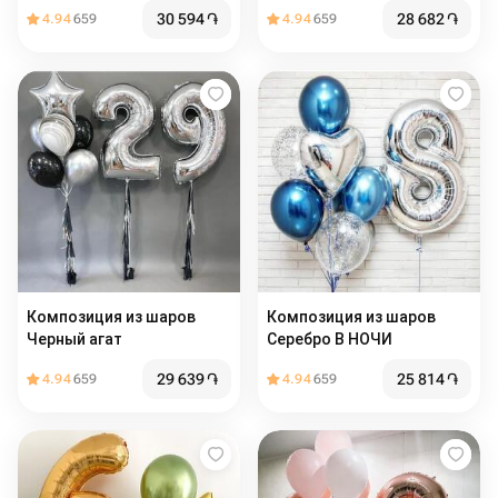
шаров с цифрой
30 594
֏
28 682
֏
4.94
659
4.94
659
Композиция из шаров
Композиция из шаров
Черный агат
Серебро В НОЧИ
29 639
֏
25 814
֏
4.94
659
4.94
659