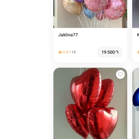
Jaklina77
19 500
֏
4.91
1K