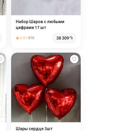
Набор Шаров с любыми
цифрами 17 шт
38 309
֏
4.91
970
Шары сердце 3шт