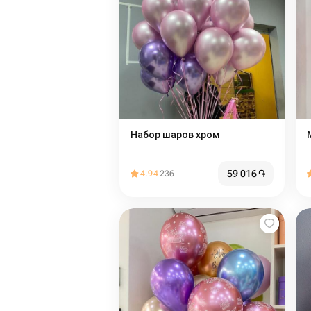
Набор шаров хром
59 016
֏
4.94
236