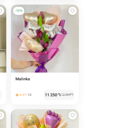
-
10
%
Malinka
11 250
֏
4.91
1K
12 500
֏