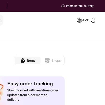
Photo before delivery
e
AMD
Items
Shops
Easy order tracking
Stay informed with real-time order
updates from placement to
delivery