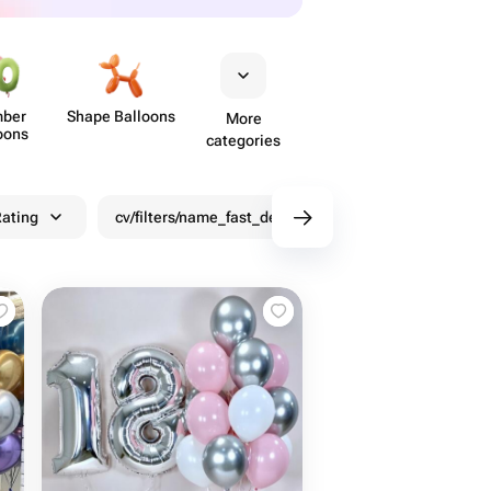
ber
Shape Balloons
More
oons
categories
ating
cv/filters/name_fast_delivery
Discounts