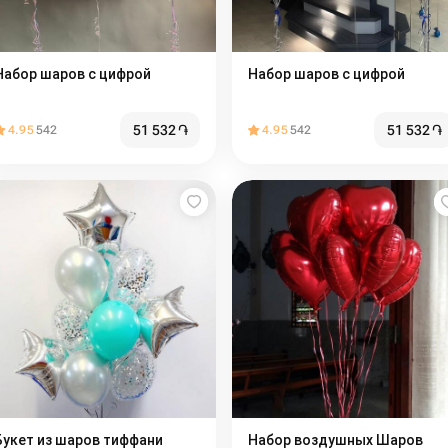
Набор шаров с цифрой
Набор шаров с цифрой
51 532
֏
51 532
֏
4.95
542
4.95
542
Букет из шаров тиффани
Набор воздушных Шаров