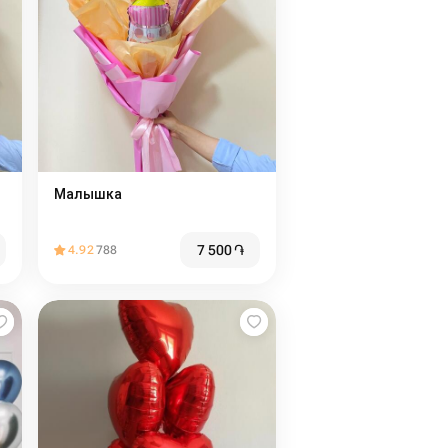
Малышка
7 500
֏
4.92
788