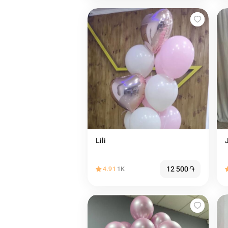
Lili
12 500
֏
4.91
1K