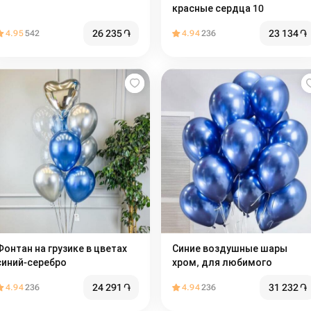
красные сердца 10
26 235
֏
23 134
֏
4.95
542
4.94
236
Фонтан на грузике в цветах
Синие воздушные шары
синий-серебро
хром, для любимого
24 291
֏
31 232
֏
4.94
236
4.94
236