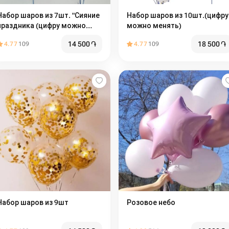
Набор шаров из 7шт. "Сияние
Набор шаров из 10шт.(цифру
праздника (цифру можно
можно менять)
менять)"
14 500
֏
18 500
֏
4.77
109
4.77
109
Набор шаров из 9шт
Розовое небо