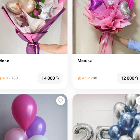
Мики
Мишка
14 000
֏
12 000
֏
4.92
788
4.92
788