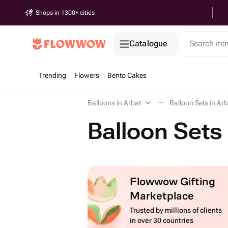
Shops in 1300+ cities
Catalogue
Search it
Trending
Flowers
Bento Cakes
Balloons in Arbat
Balloon Sets in Arb
Balloon Sets 
Flowwow Gifting
Marketplace
Trusted by millions of clients
in over 30 countries