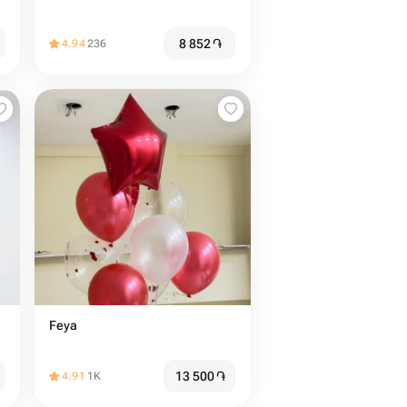
8 852
֏
4.94
236
Feya
13 500
֏
4.91
1K