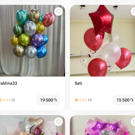
Jaklina33
Sati
19 500
֏
15 500
֏
4.91
1K
4.91
1K