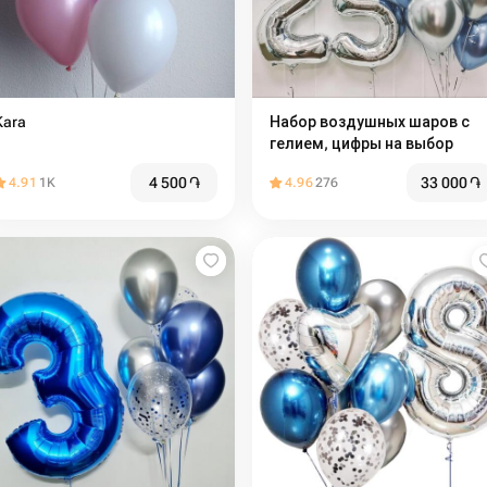
Kara
Набор воздушных шаров с
гелием, цифры на выбор
4 500
֏
33 000
֏
4.91
1K
4.96
276