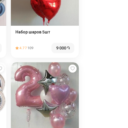
Набор шаров 5шт
9 000
֏
4.77
109