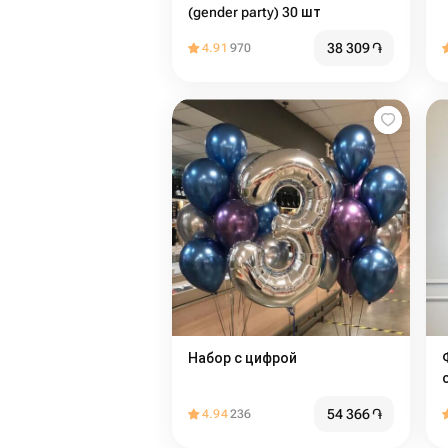
(gender party) 30 шт
38 309
֏
4.91
970
Набор с цифрой
54 366
֏
4.94
236