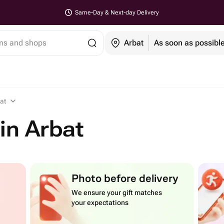
Same-Day & Next-day Delivery
ems and shops
Arbat
As soon as possibl
at
in Arbat
Photo before delivery
We ensure your gift matches
your expectations