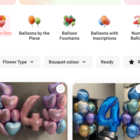
n Sets
Balloons by the
Balloon
Balloons with
Num
Piece
Fountains
Inscri​ptions
Ball
Flower Type
Bouquet colour
Ready
R