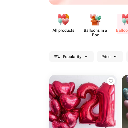
All products
Balloons in a
Balloo
Box
Popularity
Price