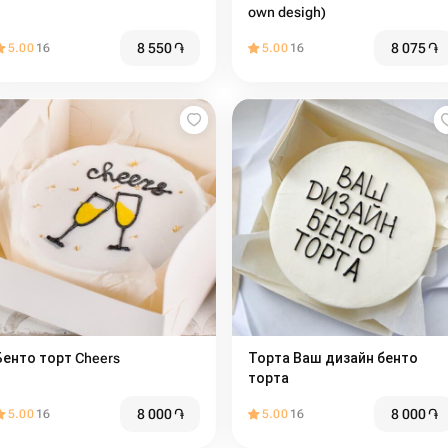
own desigh)
8 550
֏
8 075
֏
5.00
16
5.00
16
Бенто торт Cheers
Торта Ваш дизайн бенто
торта
8 000
֏
8 000
֏
5.00
16
5.00
16