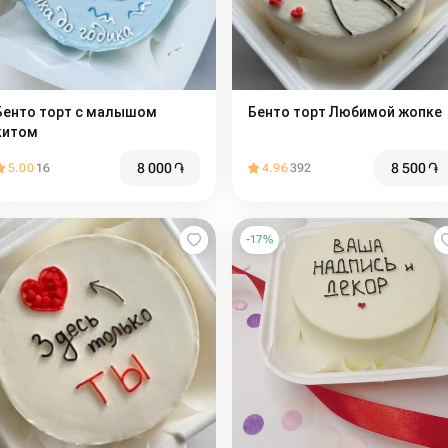
Бенто торт с малышом
Бенто торт Любимой жопке
китом
8 000
֏
8 500
֏
5.00
16
4.96
392
-
17
%