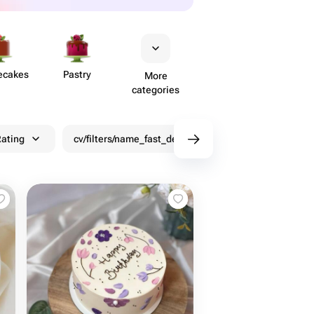
ecakes
Pastry
More
categories
ating
cv/filters/name_fast_delivery
Discounts