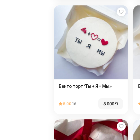
Бенто торт ‘Ты + Я = Мы»
8 000
֏
5.00
16