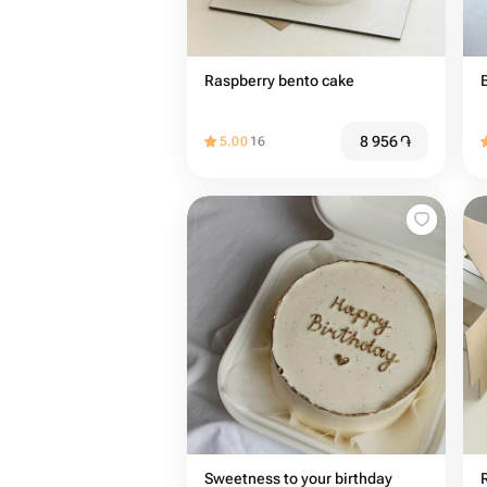
Raspberry bento cake
8 956
֏
5.00
16
Sweetness to your birthday