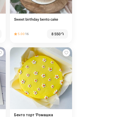
Sweet birthday bento cake
8 550
֏
5.00
16
Бенто торт ‘Ромашка