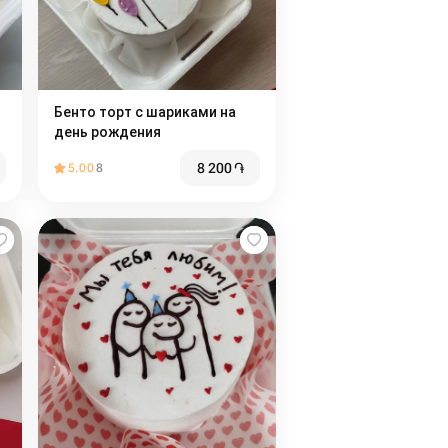
Бенто торт с шариками на
день рождения
8 200
֏
5.00
8