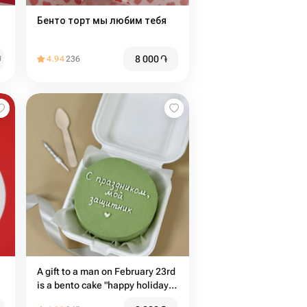
Бенто торт мы любим тебя
8 000
֏
֏
4.94
236
A gift to a man on February 23rd
is a bento cake "happy holidays,
my defender"