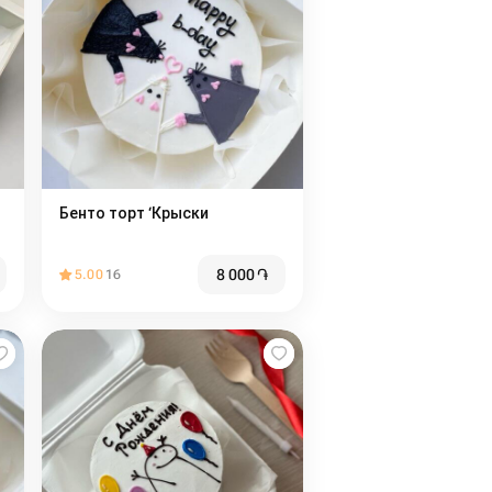
Бенто торт ‘Крыски
8 000
֏
5.00
16