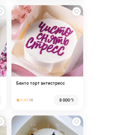
Бенто торт антистресс
8 000
֏
5.00
16