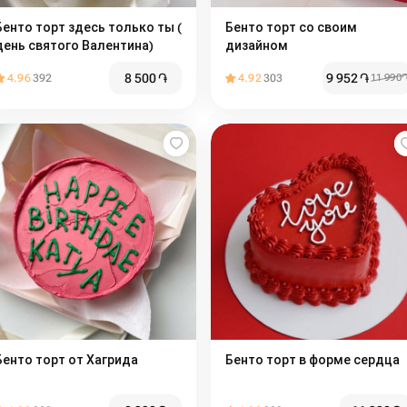
Бенто торт здесь только ты (
Бенто торт со своим
день святого Валентина)
дизайном
8 500
֏
9 952
֏
4.96
392
4.92
303
11 990
Бенто торт от Хагрида
Бенто торт в форме сердца