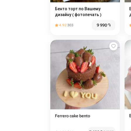
Бенто торт по Вашему
дизайну ( фотопечать )
9 990
֏
4.92
303
Ferrero cake bento