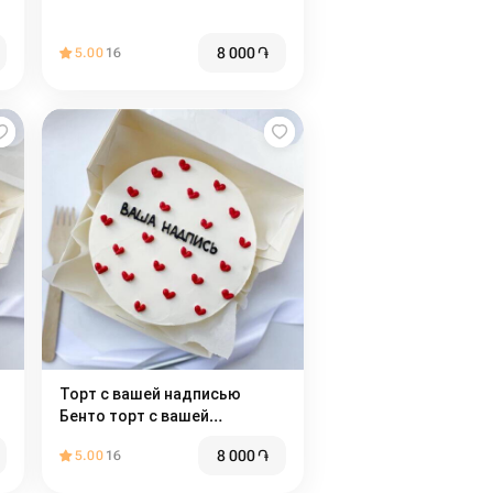
8 000
֏
5.00
16
Торт с вашей надписью
Бенто торт с вашей
надписью
8 000
֏
5.00
16