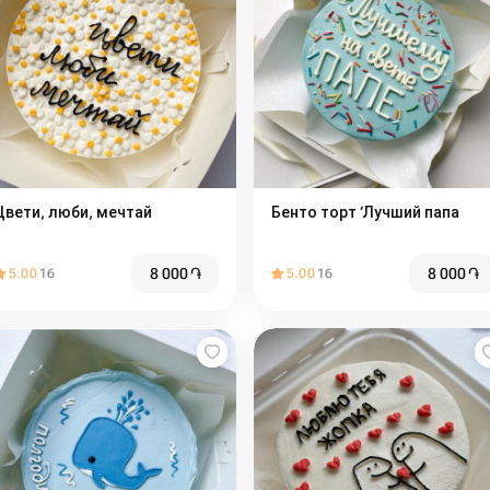
Цвети, люби, мечтай
Бенто торт ‘Лучший папа
8 000
֏
8 000
֏
5.00
16
5.00
16