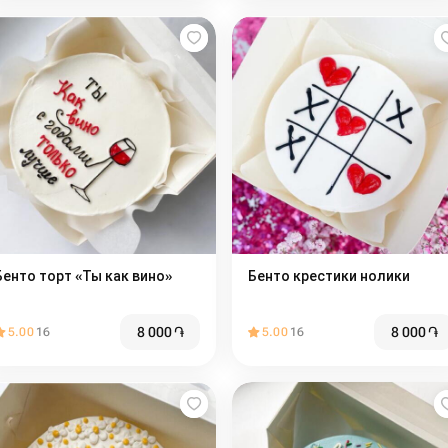
Бенто торт «Ты как вино»
Бенто крестики нолики
8 000
֏
8 000
֏
5.00
16
5.00
16