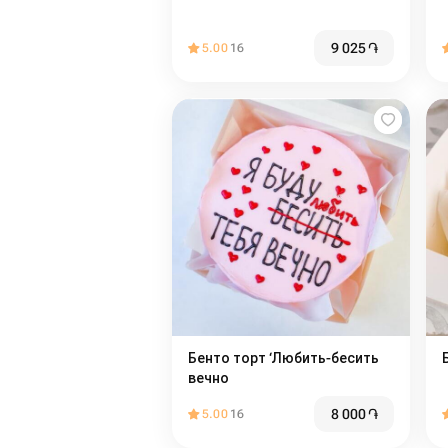
9 025
֏
5.00
16
Бенто торт ‘Любить-бесить
вечно
8 000
֏
5.00
16