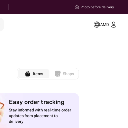
Photo before delivery
e
AMD
Items
Shops
Easy order tracking
Stay informed with real-time order
updates from placement to
delivery