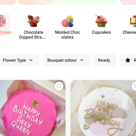
 Cakes
Chocolate
Molded Choc​
Cupcakes
Chees​
Dipped Strawb​
olates
erries
Flower Type
Bouquet colour
Ready
R