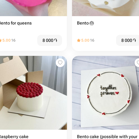
Bento for queens
Bento 🎂
8 000
֏
8 000
֏
5.00
16
5.00
16
Raspberry cake
Bento cake (possible with your