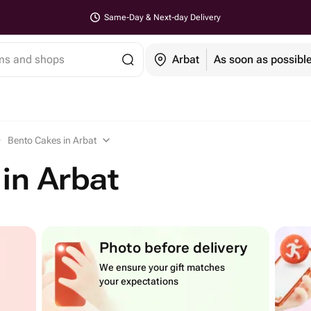
Same-Day & Next-day Delivery
ems and shops
Arbat
As soon as possibl
Bento Cakes in Arbat
in Arbat
Photo before delivery
We ensure your gift matches
your expectations