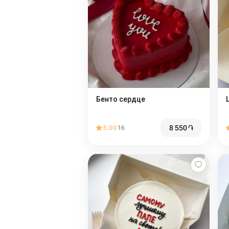
Бенто сердце
8 550
֏
5.00
16