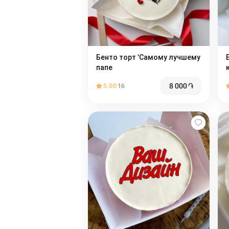
Бенто торт ‘Самому лучшему
папе
8 000
֏
5.00
16