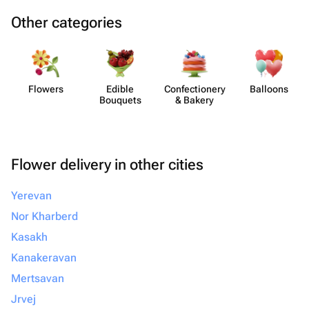
Other categories
Flowers
Edible
Confect​ionery
Balloons
Bouquets
& Bakery
Flower delivery in other cities
Yerevan
Nor Kharberd
Kasakh
Kanakeravan
Mertsavan
Jrvej