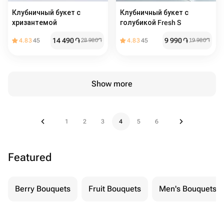
Клубничный букет с
Клубничный букет с
хризантемой
голубикой Fresh S
14 490
֏
9 990
֏
4.83
45
28 980
֏
4.83
45
19 980
֏
Show more
1
2
3
4
5
6
Featured
Berry Bouquets
Fruit Bouquets
Men's Bouquets