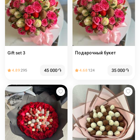
Gift set 3
Подарочный букет
45 000
֏
35 000
֏
4.89
295
4.68
124