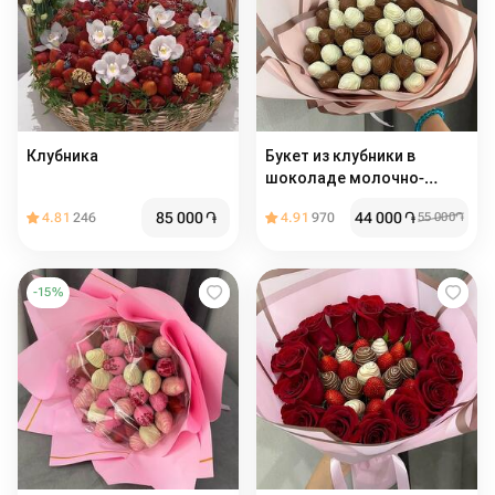
Клубника
Букет из клубники в
шоколаде молочно-
белом
85 000
֏
44 000
֏
4.81
246
4.91
970
55 000
֏
-
15
%