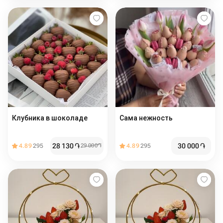
Клубника в шоколаде
Сама нежность
28 130
֏
30 000
֏
4.89
295
29 000
֏
4.89
295