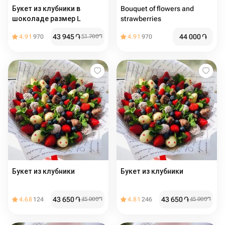
Букет из клубники в
Bouquet of flowers and
шоколаде размер L
strawberries
43 945
֏
44 000
֏
4.91
970
51 700
֏
4.91
970
Букет из клубники
Букет из клубники
43 650
֏
43 650
֏
4.68
124
45 000
֏
4.81
246
45 000
֏