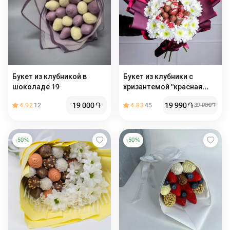
Букет из клубникой в
Букет из клубники с
шоколаде 19
хризантемой "красная
страсть"
19 000
֏
19 990
֏
4.92
12
4.83
45
39 980
֏
-
50
%
-
50
%