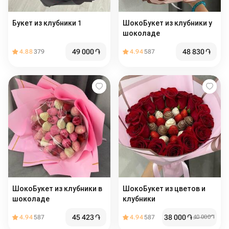
Букет из клубники 1
ШокоБукет из клубники у
шоколаде
49 000
֏
48 830
֏
4.88
379
4.94
587
ШокоБукет из клубники в
ШокоБукет из цветов и
шоколаде
клубники
45 423
֏
38 000
֏
4.94
587
4.94
587
40 000
֏