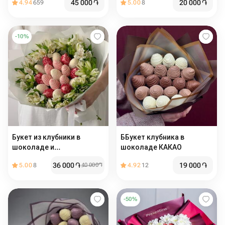
45 000
֏
20 000
֏
4.94
659
5.00
8
-
10
%
Букет из клубники в
ББукет клубника в
шоколаде и
шоколаде КАКАО
альстромерии
36 000
֏
19 000
֏
5.00
8
40 000
֏
4.92
12
-
50
%