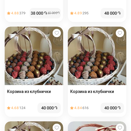
38 000
֏
48 000
֏
4.88
379
40 000
֏
4.89
295
Корзина из клубнички
Корзина из клубнички
40 000
֏
40 000
֏
4.68
124
4.84
616