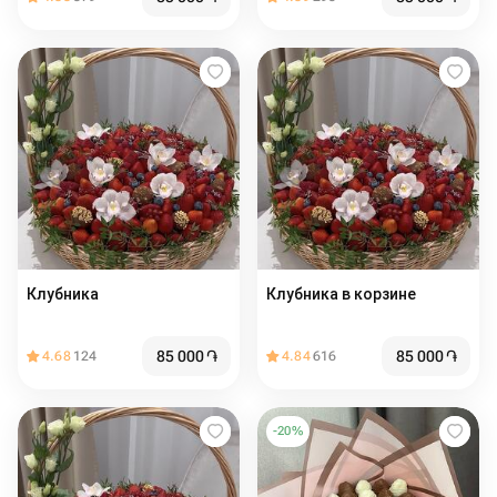
Клубника
Клубника в корзине
85 000
֏
85 000
֏
4.68
124
4.84
616
-
20
%