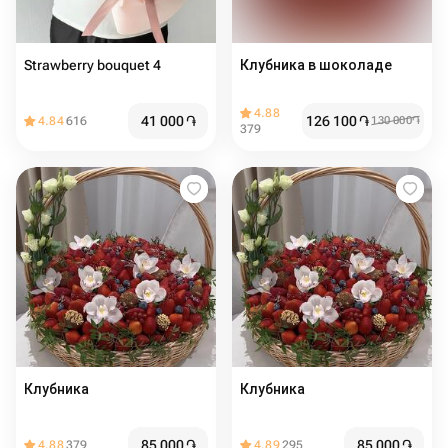
Strawberry bouquet 4
Клубника в шоколаде
4.88
41 000
֏
126 100
֏
4.84
616
130 000
֏
379
Клубника
Клубника
85 000
֏
85 000
֏
4.88
379
4.89
295