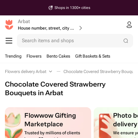
Shops in 1300+ cities
Arbat
House number, street, city or postcode
Search items and shops
Trending
Flowers
Bento Cakes
Gift Baskets & Sets
Flowers delivery Arbat
Chocolate Covered Strawberry Bouquet
Chocolate Covered Strawberry
Bouquets in Arbat
Flowwow Gifting
Photo b
Marketplace
delivery
Trusted by millions of clients
We ensure yo