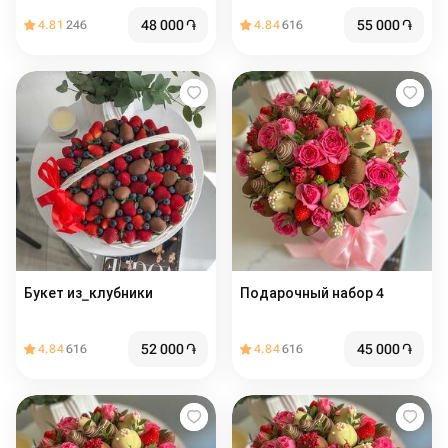
48 000
֏
55 000
֏
4.81
246
4.84
616
Букет из_клубники
Подарочный набор 4
52 000
֏
45 000
֏
4.84
616
4.84
616