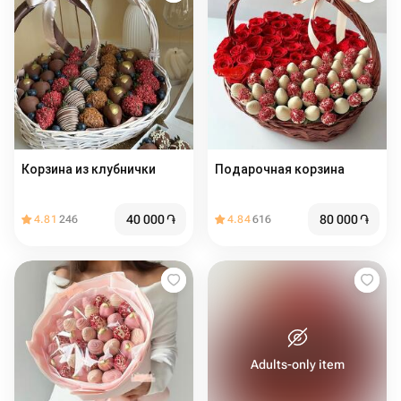
Корзина из клубнички
Подарочная корзина
40 000
֏
80 000
֏
4.81
246
4.84
616
Adults-only item