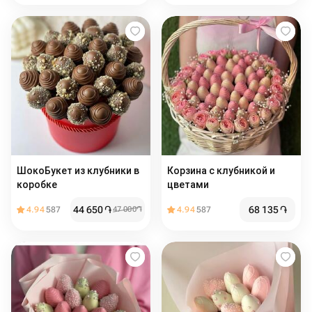
ШокоБукет из клубники в
Корзина с клубникой и
коробке
цветами
44 650
֏
68 135
֏
4.94
587
47 000
֏
4.94
587