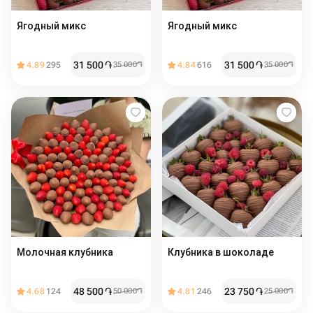
Ягодный микс
Ягодный микс
31 500
֏
31 500
֏
4.89
295
35 000
֏
4.84
616
35 000
֏
Молочная клубника
Клубника в шоколаде
48 500
֏
23 750
֏
4.68
124
50 000
֏
4.81
246
25 000
֏