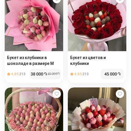
Букет из клубники в
Букет из цветов и
шоколаде в размере М
клубники
38 000
֏
45 000
֏
4.85
213
40 000
֏
4.85
213