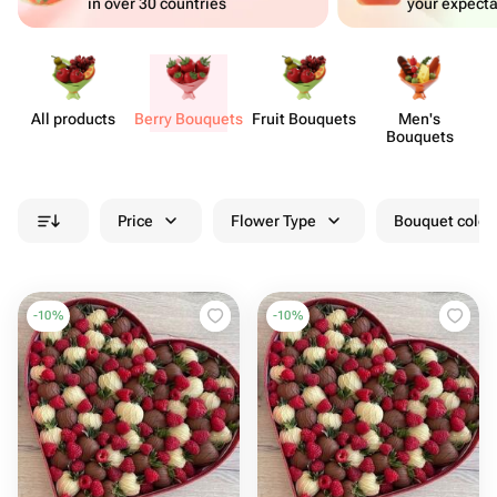
in over 30 countries
your expecta
All products
Berry Bouquets
Fruit Bouquets
Men's
Bouquets
Price
Flower Type
Bouquet colou
-
10
%
-
10
%