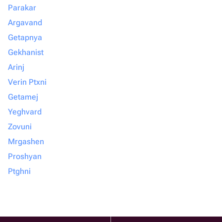
Parakar
Argavand
Getapnya
Gekhanist
Arinj
Verin Ptxni
Getamej
Yeghvard
Zovuni
Mrgashen
Proshyan
Ptghni