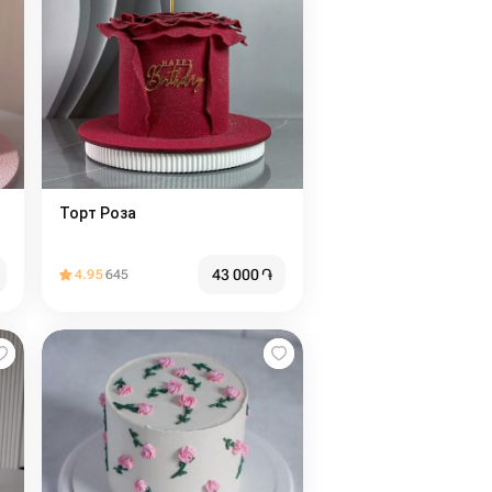
Торт Роза
43 000
֏
4.95
645