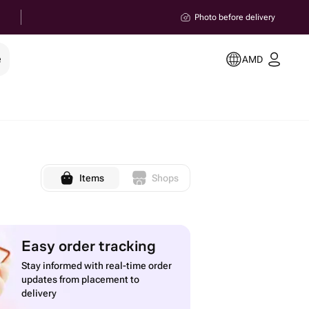
Photo before delivery
e
AMD
Items
Shops
Easy order tracking
Stay informed with real-time order
updates from placement to
delivery