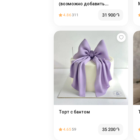
(возможно добавить
надпись)
31 900
֏
4.86
311
Торт с бантом
35 200
֏
4.65
59