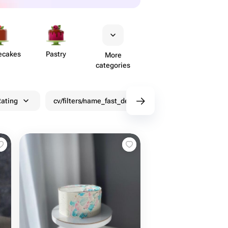
ecakes
Pastry
More
categories
ating
cv/filters/name_fast_delivery
Discounts