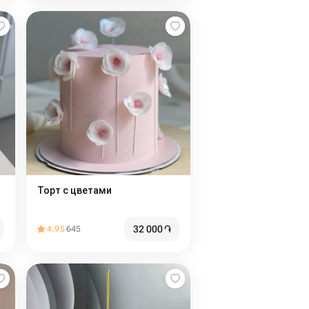
Торт с цветами
32 000
֏
4.95
645