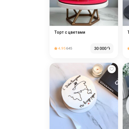
Торт с цветами
30 000
֏
4.95
645