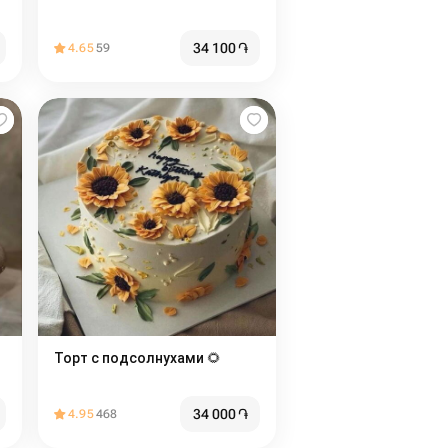
34 100
֏
4.65
59
Торт с подсолнухами 🌻
34 000
֏
4.95
468