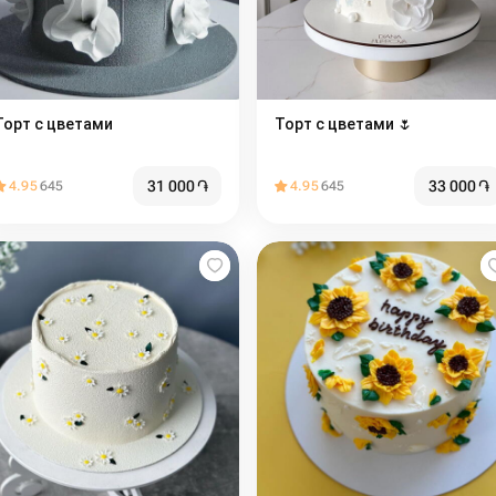
Торт с цветами
Торт с цветами 🌷
31 000
֏
33 000
֏
4.95
645
4.95
645