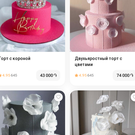
Торт с короной
Двухьяростный торт с
цветами
43 000
֏
74 000
֏
4.95
645
4.95
645