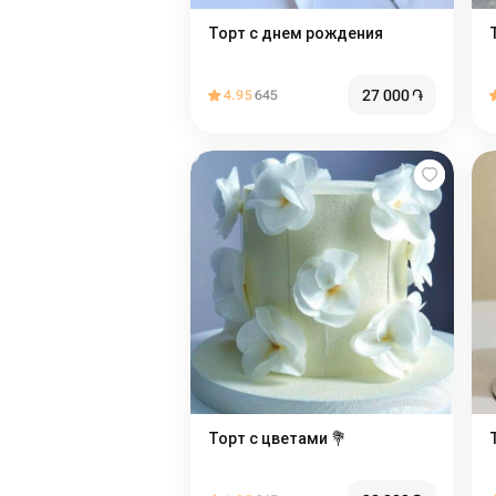
Торт с днем рождения
27 000
֏
4.95
645
Торт с цветами 💐