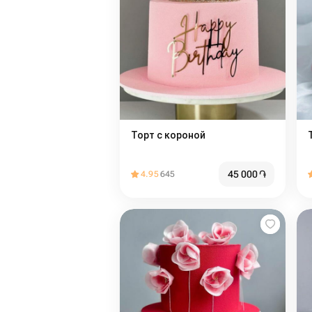
Торт с короной
45 000
֏
4.95
645