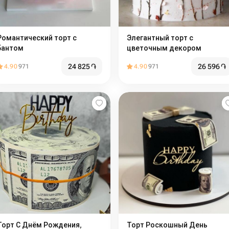
Романтический торт с
Элегантный торт с
бантом
цветочным декором
24 825
֏
26 596
֏
4.90
971
4.90
971
Торт С Днём Рождения,
Торт Роскошный День