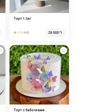
Торт 1.5кг
28 000
֏
4.95
645
Торт с бабочками