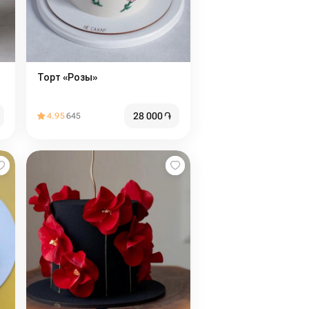
Торт «Розы»
28 000
֏
4.95
645