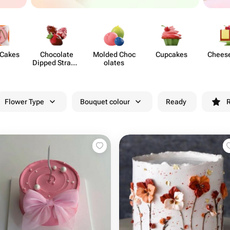
 Cakes
Chocolate
Molded Choc​
Cupcakes
Chees​
Dipped Strawb​
olates
erries
Flower Type
Bouquet colour
Ready
R