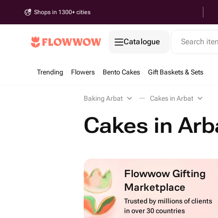
Shops in 1300+ cities
Catalogue
Search it
Trending
Flowers
Bento Cakes
Gift Baskets & Sets
Baking Arbat
Cakes in Arbat
Cakes in Arb
Flowwow Gifting
Marketplace
Trusted by millions of clients
in over 30 countries