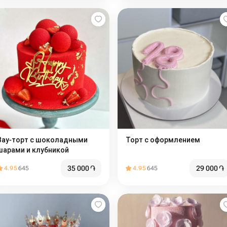
Вау-торт с шоколадными
Торт с оформлением
шарами и клубникой
35 000
֏
29 000
֏
4.95
645
4.95
645