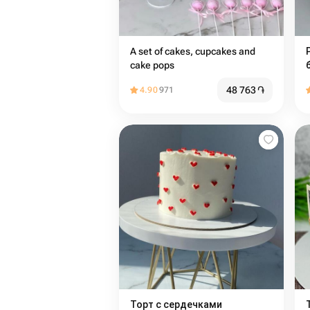
A set of cakes, cupcakes and
cake pops
48 763
֏
4.90
971
Торт с сердечками