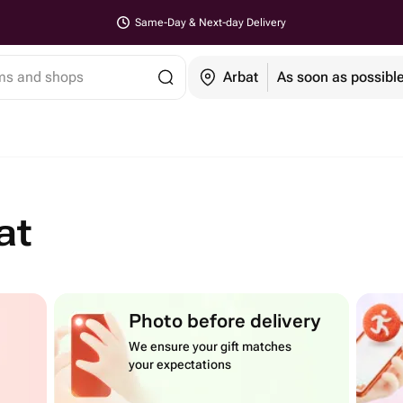
Same-Day & Next-day Delivery
ems and shops
Arbat
As soon as possibl
at
Photo before delivery
We ensure your gift matches
your expectations