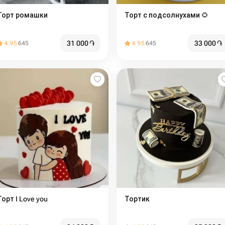
Торт ромашки
Торт с подсолнухами 🌻
31 000
֏
33 000
֏
4.95
645
4.95
645
Торт I Love you ️
Тортик