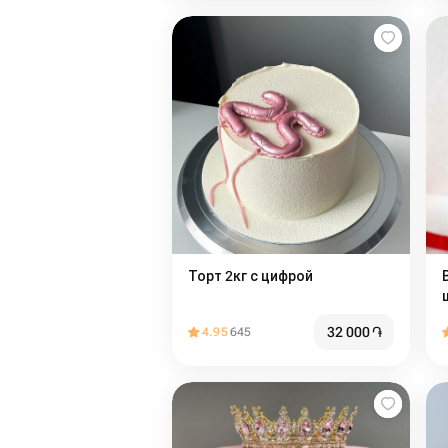
Торт 2кг с цифрой
32 000
֏
4.95
645