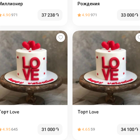
Миллионер
Рождения
37 238
֏
33 000
֏
4.90
971
4.90
971
Торт Love
Торт Love
31 000
֏
34 100
֏
4.95
645
4.65
59