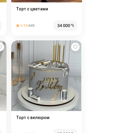
Торт с цветами
34 000
֏
4.95
645
Торт с велюром