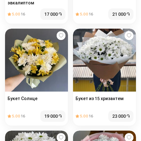
эвкалиптом
17 000
֏
21 000
֏
5.00
16
5.00
16
Букет Солнце
Букет из 15 хризантем
19 000
֏
23 000
֏
5.00
16
5.00
16