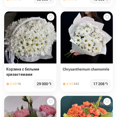
Корзина с белыми
Chrysanthemum chamomile
хризантемами
29 000
֏
17 208
֏
5.00
16
4.95
542