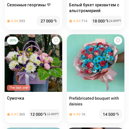
Сезонные георгины 💜
Белый букет хризантем с
альстромерией
27 000
֏
18 000
֏
4.96
393
4.94
714
24 000
֏
-
20
%
The last one
Сумочка
Prefabricated bouquet with
daisies
12 000
֏
14 500
֏
4.93
365
15 000
֏
4.96
1K