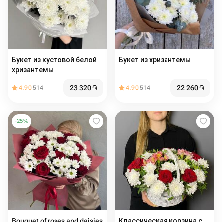
Букет из кустовой белой
Букет из хризантемы
хризантемы
23 320
֏
22 260
֏
4.90
514
4.90
514
-
25
%
Bouquet of roses and daisies
Классическая корзина с