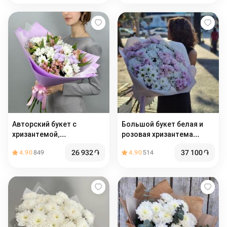
Авторский букет с
Большой букет белая и
хризантемой,
розовая хризантема
альстромерией и хлопком
ромашка
26 932
֏
37 100
֏
4.90
849
4.90
514