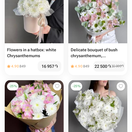
Flowers in a hatbox: white
Delicate bouquet of bush
Chrysanthemums
chrysanthemum,
chamomile, alstroemeria
16 957
֏
22 500
֏
4.90
849
4.90
849
30 000
֏
and eucalyptus
-
25
%
-
25
%