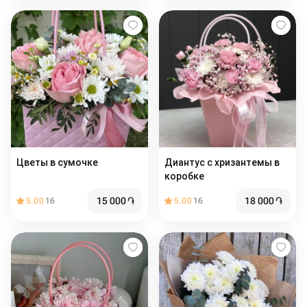
Цветы в сумочке
Диантус с хризантемы в
коробке
15 000
֏
18 000
֏
5.00
16
5.00
16