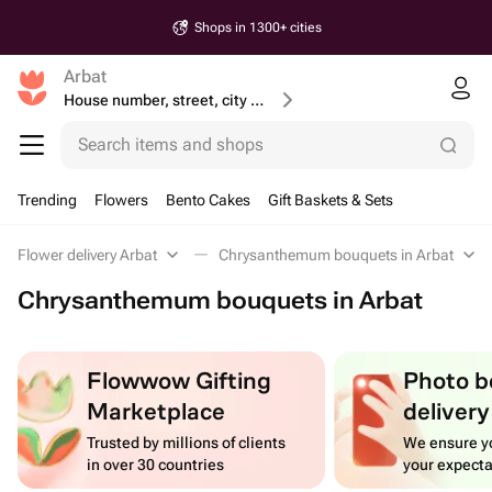
Shops in 1300+ cities
Arbat
House number, street, city or postcode
Search items and shops
Trending
Flowers
Bento Cakes
Gift Baskets & Sets
Flower delivery Arbat
Chrysanthemum bouquets in Arbat
Chrysanthemum bouquets in Arbat
Flowwow Gifting
Photo b
Marketplace
delivery
Trusted by millions of clients
We ensure yo
in over 30 countries
your expecta