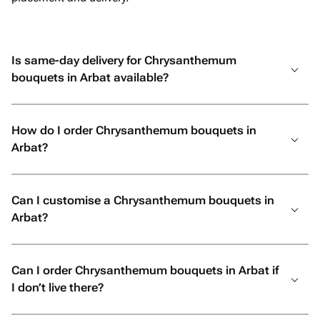
отзывчивость, профессионализм и
искреннее желание сделать праздник
незабываемым. От всей души
Is same-day delivery for Chrysanthemum
рекомендую! Если вы хотите подарить
bouquets in Arbat available?
своим близким не просто подарок, а
настоящие эмоции и быть
уверенными, что всё будет
How do I order Chrysanthemum bouquets in
выполнено с любовью и безупречно,
Arbat?
смело обращайтесь именно сюда. Вы
точно не пожалеете!
Can I customise a Chrysanthemum bouquets in
Arbat?
Can I order Chrysanthemum bouquets in Arbat if
I don’t live there?