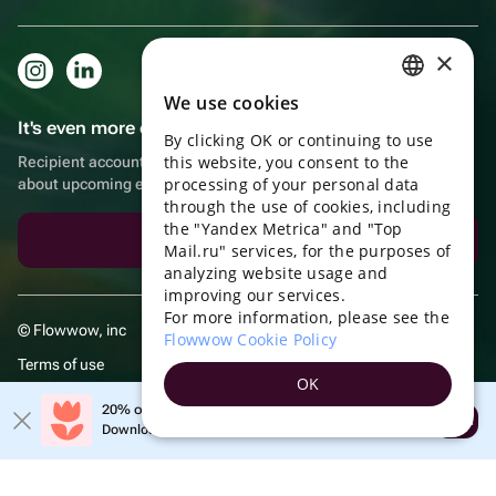
×
We use cookies
RUSSIAN
It's even more convenient in the app!
By clicking OK or continuing to use
ENGLISH
this website, you consent to the
Recipient account, extra rewards for purchases and reminders
UKRAINIAN
processing of your personal data
about upcoming events
through the use of cookies, including
PORTUGUESE
the "Yandex Metrica" and "Top
Download the app
Mail.ru" services, for the purposes of
SPANISH
analyzing website usage and
improving our services.
HUNGARIAN
For more information, please see the
© Flowwow, inc
ITALIAN
Flowwow Cookie Policy
Terms of use
FRENCH
OK
Privacy policy
TURKISH
20% off your first order!
Open
Download the app & get your promo
GERMAN
POLISH