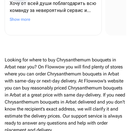
Хочу от всей души поблагодарить всю
команду за невероятный сервис и
Se
внимание к деталям! ❤️ Для меня этот
Show more
заказ был очень важным - я
оформляла его из США, чтобы
поздравить папу с днем рождения, и,
честно говоря, очень переживала. Но с
самого начала команда была
постоянно на связи, отвечала на все
Looking for where to buy Chrysanthemum bouquets in
вопросы и подарила мне полное
Arbat near you? On Flowwow you will find plenty of stores
спокойствие и уверенность В итоге
where you can order Chrysanthemum bouquets in Arbat
всё было даже лучше, чем я могла
with same-day or next-day delivery. At Flowwow’s website
представить! Безумно вкусный торт,
you can buy reasonably priced Chrysanthemum bouquets
роскошные шарики, красивая
in Arbat at a great price with same day-delivery. If you need
упаковка, а самое трогательное - мою
Chrysanthemum bouquets in Arbat delivered and you don't
открытку с пожеланиями аккуратно
know the recipient’s exact address, we will clarify it and
переписали от руки. Папа был
estimate the delivery prices. Our support service is always
счастлив, и для меня это самое
ready to answer any questions and help with order
главное. Огромное спасибо за вашу
placement and delivery.