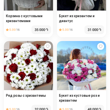
Корзина с кустовыми
Букет из хризантем и
хризантемами
диантус
35 000
֏
31 000
֏
5.00
16
5.00
16
Ред розы с хризантемы
Букет из кустовые роз и
хризантем
32 000
֏
48 000
֏
5.00
16
5.00
16