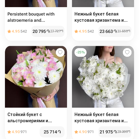
Persistent bouquet with
Нежный букет белая
alstroemeria and
кустовая хризантема и
chrysanthemums
альстромерия
20 795
֏
23 663
֏
4.95
542
27 727
֏
4.95
542
31 550
֏
-
25
%
Стойкий букет с
Нежный букет белая
альстромериями и
кустовая хризантема и
хризантемами
альстромерия
25 714
֏
21 975
֏
4.90
971
4.90
971
29 300
֏