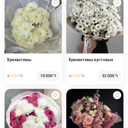
Хризантемы
Хризантемы кустовые
19 000
֏
32 000
֏
5.00
16
5.00
16