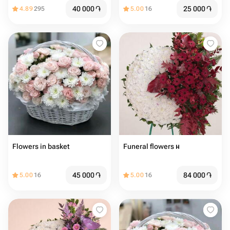
40 000
֏
25 000
֏
4.89
295
5.00
16
Flowers in basket
Funeral flowers н
45 000
֏
84 000
֏
5.00
16
5.00
16