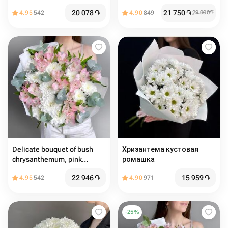
20 078
֏
21 750
֏
4.95
542
4.90
849
29 000
֏
Delicate bouquet of bush
Хризантема кустовая
chrysanthemum, pink
ромашка
alstroemeria and eucalyptus
22 946
֏
15 959
֏
4.95
542
4.90
971
-
25
%