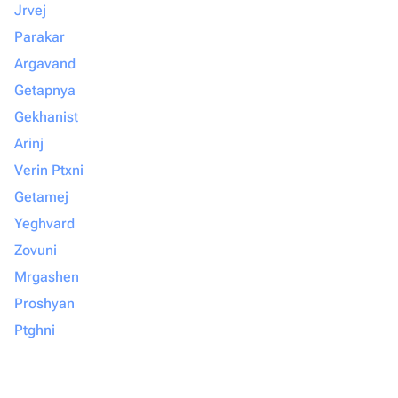
Jrvej
Parakar
Argavand
Getapnya
Gekhanist
Arinj
Verin Ptxni
Getamej
Yeghvard
Zovuni
Mrgashen
Proshyan
Ptghni