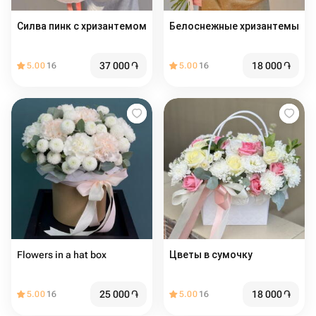
Силва пинк с хризантемом
Белоснежные хризантемы
37 000
֏
18 000
֏
5.00
16
5.00
16
Flowers in a hat box
Цветы в сумочку
25 000
֏
18 000
֏
5.00
16
5.00
16