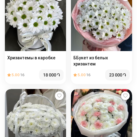
Хризантемы в каробке
ББукет из белых
хризантем
18 000
֏
23 000
֏
5.00
16
5.00
16