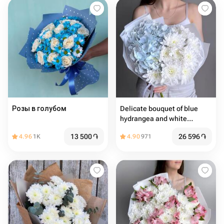
Розы в голубом
Delicate bouquet of blue
hydrangea and white
chrysanthemum
13 500
֏
26 596
֏
4.96
1K
4.90
971