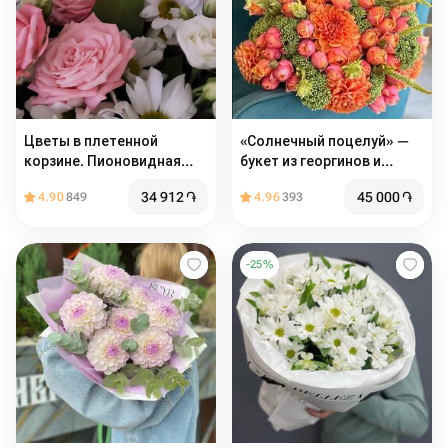
Цветы в плетенной
«Солнечный поцелуй» —
корзине. Пионовидная
букет из георгинов и
кустовая роза мадам
кустовых роз
34 912
֏
45 000
֏
4.90
849
4.96
393
бомбастик и хризантема
-
25
%