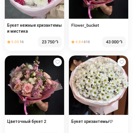
Букет нежные хризантемы
Flower_bucket
и мистика
23 750
֏
43 000
֏
5.00
16
4.84
616
Цветочный букет 2
Букет хризантемы🩷