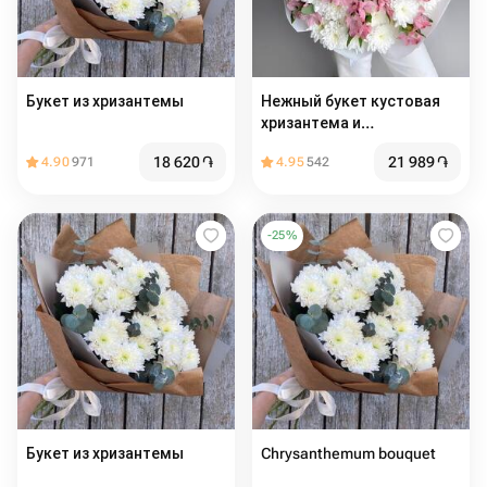
Букет из хризантемы
Нежный букет кустовая
хризантема и
альстромерия
18 620
֏
21 989
֏
4.90
971
4.95
542
-
25
%
Букет из хризантемы
Chrysanthemum bouquet