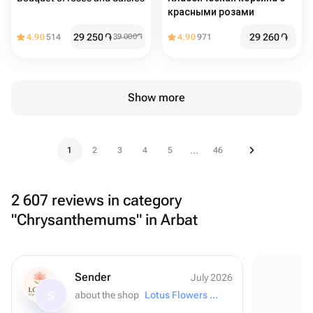
красными розами
29 250
֏
29 260
֏
4.90
514
39 000
֏
4.90
971
Show more
1
2
3
4
5
46
...
2 607 reviews in category
"Chrysanthemums" in Arbat
Sender
July 2026
about the shop
Lotus Flowers and Gifts
S