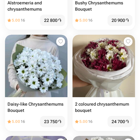
Alstroemeria and
Bushy Chrysanthemums
chrysanthemums
Bouquet
22 800
֏
20 900
֏
5.00
16
5.00
16
Daisy-like Chrysanthemums
2 coloured chrysanthemum
Bouquet
bouquet
23 750
֏
24 700
֏
5.00
16
5.00
16