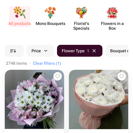
All products
Mono Bouquets
Florist's
Flowers in a
Specials
Box
Price
Flower Type
1
Bouquet col
2748 items
·
Clear filters (1)