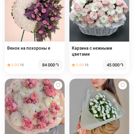
Венок на похороны е
Карзина с нежными
цветами
84 000
֏
45 000
֏
5.00
16
5.00
16