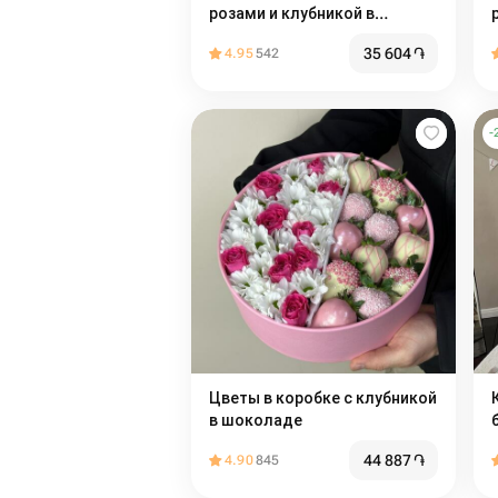
розами и клубникой в
шоколаде
35 604
֏
4.95
542
-
Цветы в коробке с клубникой
в шоколаде
44 887
֏
4.90
845