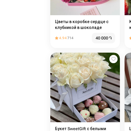
Цветы в коробке сердце с
клубникой в шоколаде
40 000
֏
4.94
714
Букет SweetGift с белыми