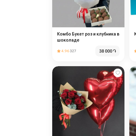
Комбо Букет роз и клубника в
шоколаде
38 000
֏
4.96
327