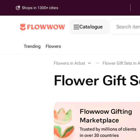
Shops in 1300+ cities
Catalogue
Search it
Trending
Flowers
Flowers in Arbat
Flower Gift Sets in 
Flower Gift S
Flowwow Gifting
Marketplace
Trusted by millions of clients
in over 30 countries