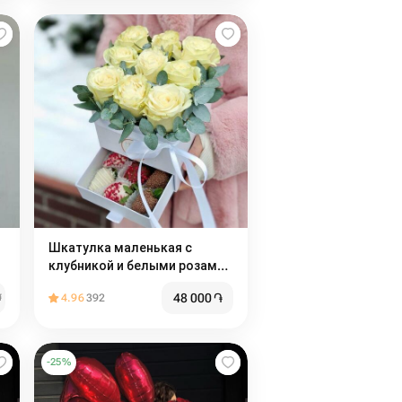
Шкатулка маленькая с
клубникой и белыми розами
Romance
48 000
֏
֏
4.96
392
-
25
%