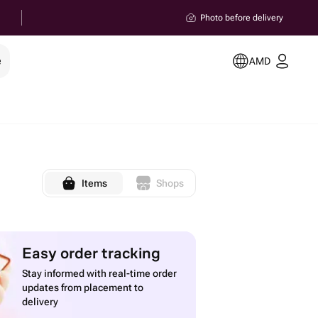
Photo before delivery
e
AMD
Items
Shops
Easy order tracking
Stay informed with real-time order
updates from placement to
delivery