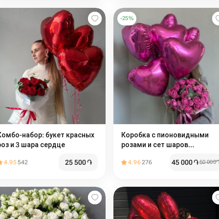
-
25
%
Комбо-набор: букет красных
Коробка с пионовидными
роз и 3 шара сердце
розами и сет шаров
"Идеальное комбо"
25 500
֏
45 000
֏
4.95
542
4.96
276
60 000