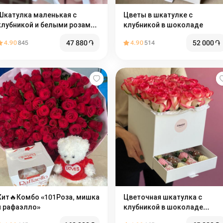
Шкатулка маленькая с
Цветы в шкатулке с
клубникой и белыми розами
клубникой в шоколаде
Romance
47 880
֏
52 000
֏
4.90
845
4.90
514
Хит🔥Комбо «101Роза, мишка
Цветочная шкатулка с
и рафаэлло»
клубникой в шоколаде
-Джумелия-