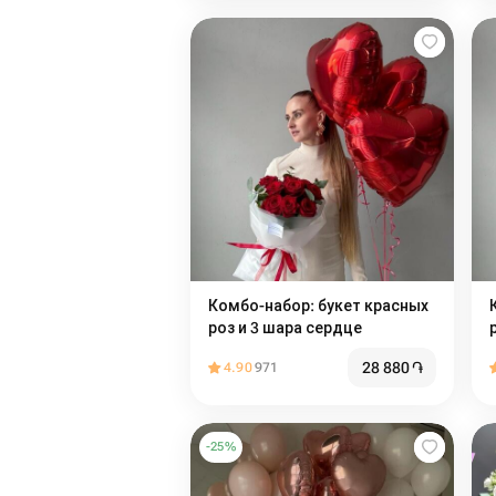
Комбо-набор: букет красных
роз и 3 шара сердце
28 880
֏
4.90
971
-
25
%