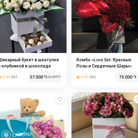
Шикарный букет в шкатулке
Комбо «Love Set: Красные
с клубникой в шоколаде
Розы и Сердечные Шары»
57 000
֏
75 000
֏
4.94
587
60 000
֏
4.96
392