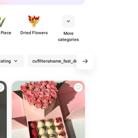
 Piece
Dried Flowers
More
categories
ating
cv/filters/name_fast_delivery
Discounts