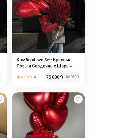
Комбо «Love Set: Красные
Розы и Сердечные Шары»
75 000
֏
4.90
514
100 000
֏