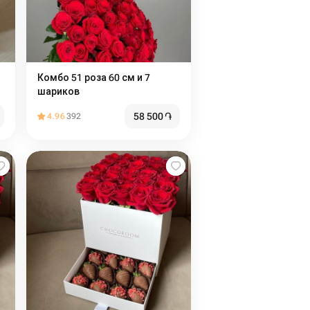
Комбо 51 роза 60 см и 7
шариков
58 500
֏
4.96
392