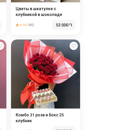
Цветы в шкатулке с
клубникой в шоколаде
52 000
֏
4.96
392
Комбо 31 роза и бокс 25
клубник