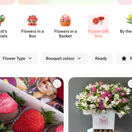
ist's
Flowers in a
Flowers in a
Flower Gift
By the
ials
Box
Basket
Sets
Flower Type
Bouquet colour
Ready
R