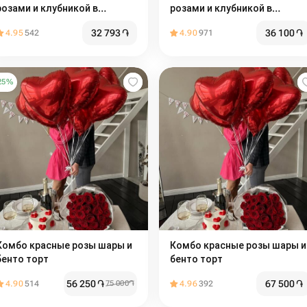
розами и клубникой в
розами и клубникой в
шоколаде
шоколаде
32 793
֏
36 100
֏
4.95
542
4.90
971
25
%
Комбо красные розы шары и
Комбо красные розы шары и
бенто торт
бенто торт
56 250
֏
67 500
֏
4.90
514
75 000
֏
4.96
392