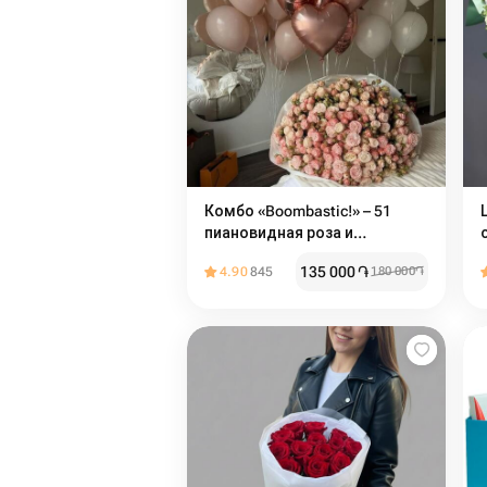
Комбо «Boombastic!» – 51
пиановидная роза и
воздушные шары
135 000
֏
4.90
845
180 000
֏