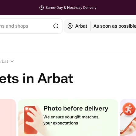
Same-Day & Next-day Delivery
ems and shops
Arbat
As soon as possibl
Arbat
ets in Arbat
Photo before delivery
We ensure your gift matches
your expectations