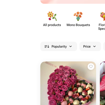
All products
Mono Bouquets
Flor
Spec
Popularity
Price