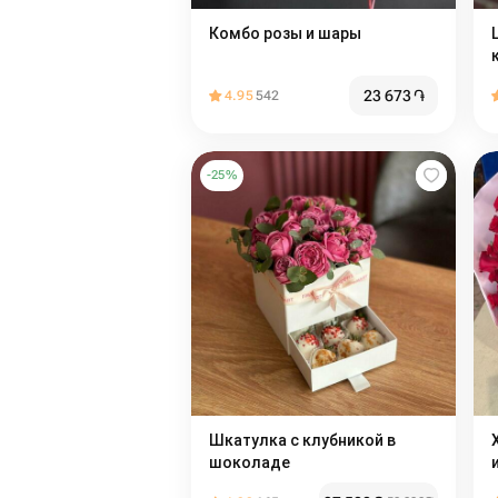
Комбо розы и шары
23 673
֏
4.95
542
-
25
%
Шкатулка с клубникой в
шоколаде