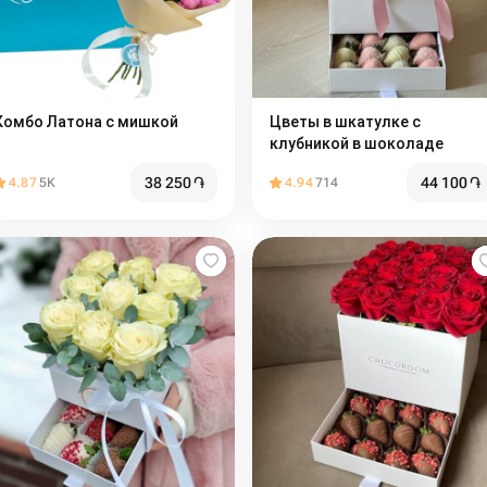
Комбо Латона с мишкой
Цветы в шкатулке с
клубникой в шоколаде
38 250
֏
44 100
֏
4.87
5K
4.94
714