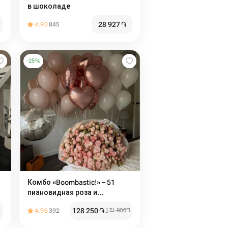
в шоколаде
28 927
֏
4.90
845
-
25
%
Комбо «Boombastic!» – 51
пиановидная роза и
воздушные шары 🎈🌹
128 250
֏
4.96
392
171 000
֏