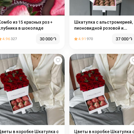
Комбо из 15 красных роз +
Шкатулка с альстромерией,
клубника в шоколаде
пионовидной розовой и
клубникой в молочном
30 000
֏
37 000
֏
4.96
327
4.91
970
шоколаде
Цветы в коробке Шкатулка с
Цветы в коробке Шкатулка 