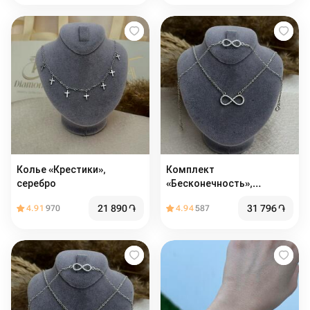
Колье «Крестики»,
Комплект
серебро
«Бесконечность»,
серебро
21 890
֏
31 796
֏
4.91
970
4.94
587