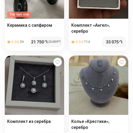
The last one
Керамика с сапфиром
Комплект «Ангел»,
серебро
21 750
֏
33 075
֏
4.98
39
29 000
֏
4.94
714
Комплект из серебра
Колье «Крестики»,
серебро