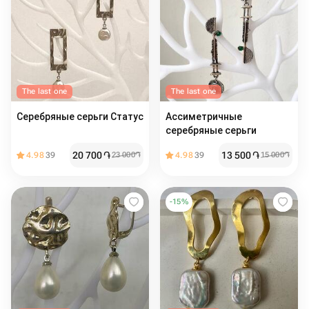
The last one
The last one
Серебряные серьги Статус
Ассиметричные
серебряные серьги
20 700
֏
13 500
֏
4.98
39
23 000
֏
4.98
39
15 000
֏
-
15
%