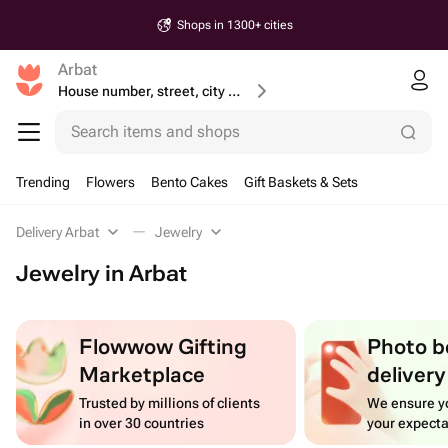
Shops in 1300+ cities
Arbat
House number, street, city or postcode
Search items and shops
Trending
Flowers
Bento Cakes
Gift Baskets & Sets
Delivery Arbat
Jewelry
Jewelry in Arbat
Flowwow Gifting
Photo b
Marketplace
delivery
Trusted by millions of clients
We ensure yo
in over 30 countries
your expecta