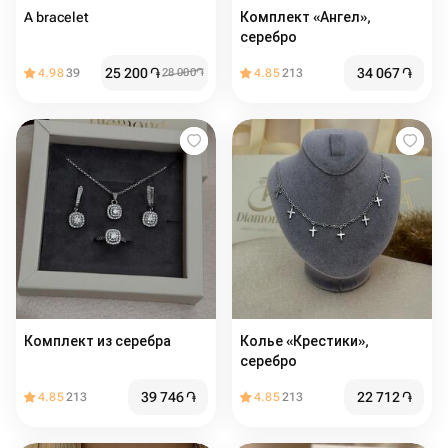
A bracelet
Комплект «Ангел»,
серебро
25 200
֏
34 067
֏
4.98
39
28 000
֏
4.85
213
Комплект из серебра
Колье «Крестики»,
серебро
39 746
֏
22 712
֏
4.85
213
4.85
213