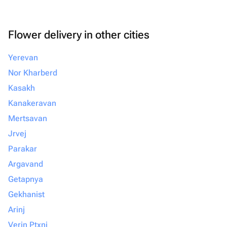
Flower delivery in other cities
Yerevan
Nor Kharberd
Kasakh
Kanakeravan
Mertsavan
Jrvej
Parakar
Argavand
Getapnya
Gekhanist
Arinj
Verin Ptxni