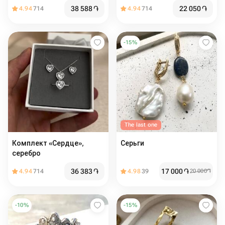
38 588
֏
22 050
֏
4.94
714
4.94
714
-
15
%
The last one
Комплект «Сердце»,
Серьги
серебро
36 383
֏
17 000
֏
4.94
714
4.98
39
20 000
֏
-
10
%
-
15
%