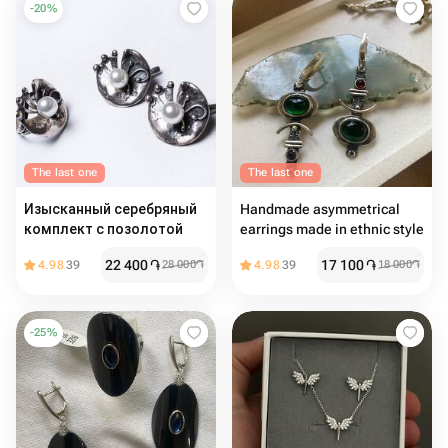
-
20
%
The last one
The last one
Изысканный серебряный
Handmade asymmetrical
комплект с позолотой
earrings made in ethnic style
22 400
֏
17 100
֏
4.98
39
28 000
֏
4.98
39
18 000
֏
-
25
%