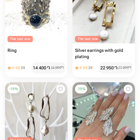
The last one
The last one
Ring
Silver earrings with gold
plating
14 400
֏
22 950
֏
4.98
39
16 000
֏
4.98
39
27 000
֏
-
15
%
-
15
%