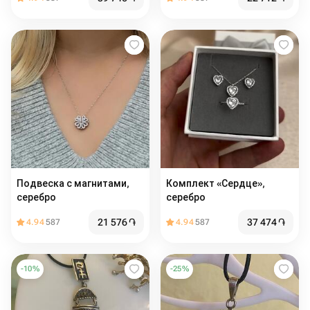
Подвеска с магнитами,
Комплект «Сердце»,
серебро
серебро
21 576
֏
37 474
֏
4.94
587
4.94
587
-
10
%
-
25
%