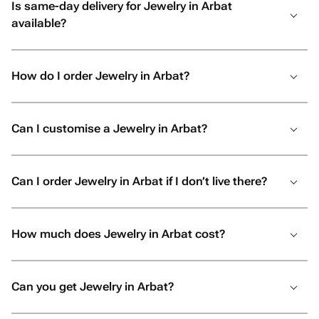
Is same-day delivery for Jewelry in Arbat
искреннее желание сделать праздник
available?
незабываемым. От всей души
рекомендую! Если вы хотите подарить
своим близким не просто подарок, а
How do I order Jewelry in Arbat?
настоящие эмоции и быть
уверенными, что всё будет
выполнено с любовью и безупречно,
Can I customise a Jewelry in Arbat?
смело обращайтесь именно сюда. Вы
точно не пожалеете!
Can I order Jewelry in Arbat if I don’t live there?
How much does Jewelry in Arbat cost?
Can you get Jewelry in Arbat?