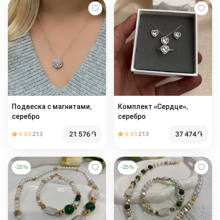
Подвеска с магнитами,
Комплект «Сердце»,
серебро
серебро
21 576
֏
37 474
֏
4.85
213
4.85
213
-
25
%
-
25
%