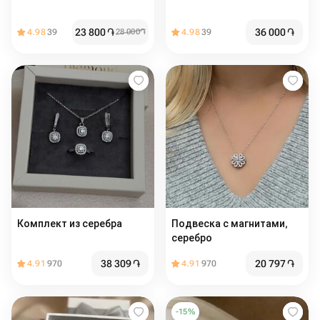
23 800
֏
36 000
֏
4.98
39
28 000
֏
4.98
39
Комплект из серебра
Подвеска с магнитами,
серебро
38 309
֏
20 797
֏
4.91
970
4.91
970
-
15
%