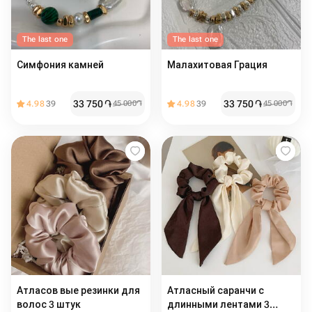
The last one
The last one
Симфония камней
Малахитовая Грация
33 750
֏
33 750
֏
4.98
39
45 000
֏
4.98
39
45 000
֏
Атласов вые резинки для
Атласный саранчи с
волос 3 штук
длинными лентами 3