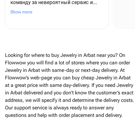
команду за невероятный сервис и
Se
внимание к деталям! ❤️ Для меня этот
Show more
заказ был очень важным - я
оформляла его из США, чтобы
поздравить папу с днем рождения, и,
честно говоря, очень переживала. Но с
самого начала команда была
постоянно на связи, отвечала на все
Looking for where to buy Jewelry in Arbat near you? On
вопросы и подарила мне полное
Flowwow you will find a lot of stores where you can order
спокойствие и уверенность В итоге
Jewelry in Arbat with same-day or next-day delivery. At
всё было даже лучше, чем я могла
Flowwow’s web-page you can buy cheap Jewelry in Arbat
представить! Безумно вкусный торт,
at a great price with same day-delivery. If you need Jewelry
роскошные шарики, красивая
in Arbat delivered and you don't know the customer’s exact
упаковка, а самое трогательное - мою
address, we will specify it and determine the delivery costs.
открытку с пожеланиями аккуратно
Our support service is always ready to answer any
переписали от руки. Папа был
questions and help with order placement and delivery.
счастлив, и для меня это самое
главное. Огромное спасибо за вашу
отзывчивость, профессионализм и