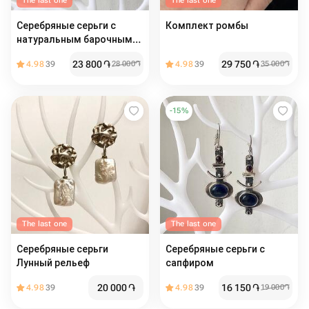
The last one
The last one
Серебряные серьги с
Комплект ромбы
натуральным барочным
жемчугом
23 800
֏
29 750
֏
4.98
39
28 000
֏
4.98
39
35 000
֏
-
15
%
The last one
The last one
Серебряные серьги
Серебряные серьги с
Лунный рельеф
сапфиром
20 000
֏
16 150
֏
4.98
39
4.98
39
19 000
֏