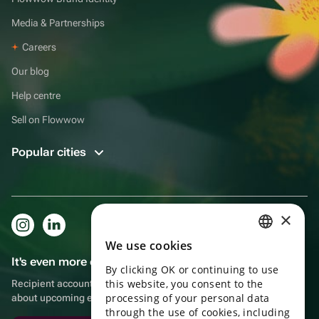
Media & Partnerships
Careers
Our blog
Help centre
Sell on Flowwow
Popular cities
×
We use cookies
RUSSIAN
It's even more convenient in the app!
By clicking OK or continuing to use
ENGLISH
this website, you consent to the
Recipient account, extra rewards for purchases and reminders
UKRAINIAN
processing of your personal data
about upcoming events
through the use of cookies, including