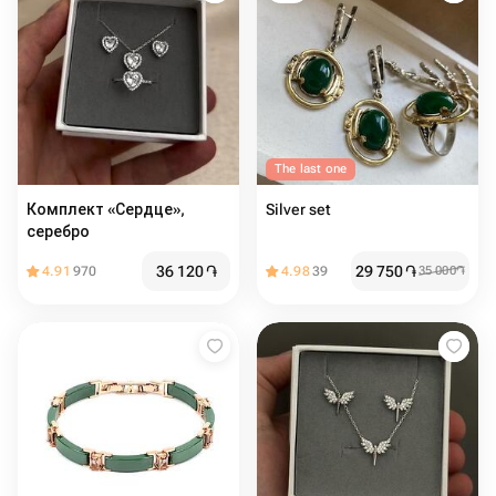
The last one
Комплект «Сердце»,
Silver set
серебро
36 120
֏
29 750
֏
4.91
970
4.98
39
35 000
֏