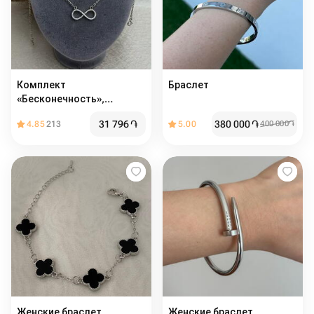
Комплект
Браслет
«Бесконечность»,
серебро
31 796
֏
380 000
֏
4.85
213
5.00
400 000
֏
Женские браслет
Женские браслет ️