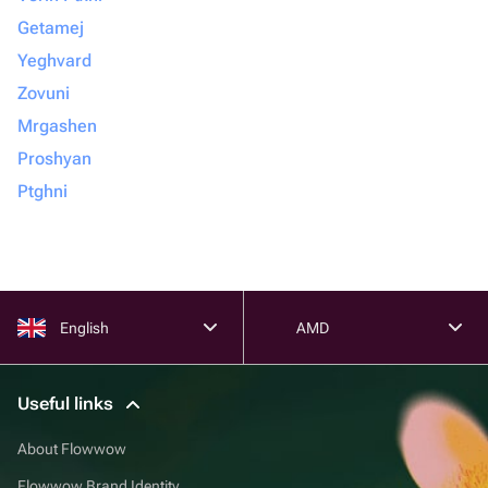
Getamej
Yeghvard
Zovuni
Mrgashen
Proshyan
Ptghni
English
AMD
Useful links
About Flowwow
Flowwow Brand Identity