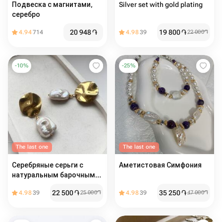
Подвеска с магнитами,
Silver set with gold plating
серебро
20 948
֏
19 800
֏
4.94
714
4.98
39
22 000
֏
-
10
%
-
25
%
The last one
The last one
Серебряные серьги с
Аметистовая Симфония
натуральным барочным
жемчугом и позолотой
22 500
֏
35 250
֏
4.98
39
25 000
֏
4.98
39
47 000
֏