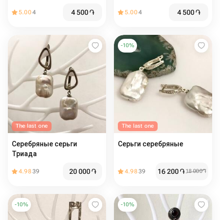
штук
4 500
֏
4 500
֏
5.00
4
5.00
4
-
10
%
The last one
The last one
Серебряные серьги
Серьги серебряные
Триада
20 000
֏
16 200
֏
4.98
39
4.98
39
18 000
֏
-
10
%
-
10
%