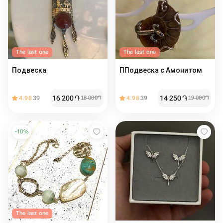
The last one
The last one
Подвеска
ППодвеска с Амонитом
16 200
֏
14 250
֏
4.98
39
18 000
֏
4.98
39
19 000
֏
-
10
%
The last one