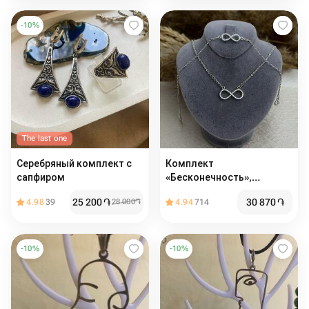
-
10
%
The last one
Серебряный комплект с
Комплект
сапфиром
«Бесконечность»,
серебро
25 200
֏
30 870
֏
4.98
39
28 000
֏
4.94
714
-
10
%
-
10
%