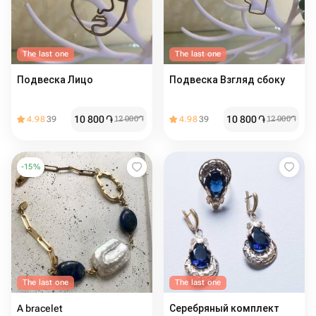
The last one
The last one
Подвеска Лицо
Подвеска Взгляд сбоку
10 800
֏
10 800
֏
4.98
39
12 000
֏
4.98
39
12 000
֏
-
15
%
The last one
The last one
A bracelet
Серебряный комплект