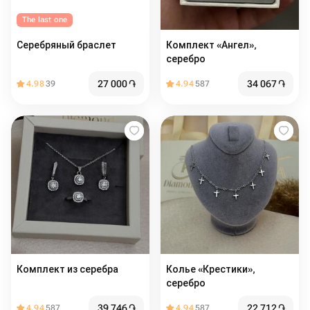
The last one
Серебряный браслет
Комплект «Ангел»,
серебро
27 000
֏
34 067
֏
4.98
39
4.94
587
Комплект из серебра
Колье «Крестики»,
серебро
39 746
֏
22 712
֏
4.94
587
4.94
587