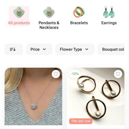
All products
Pendants &
Bracelets
Earrings
J
Necklaces
Price
Flower Type
Bouquet colou
-
10
%
The last one