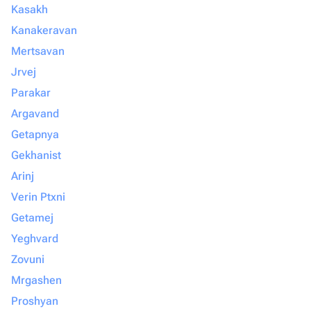
Kasakh
Kanakeravan
Mertsavan
Jrvej
Parakar
Argavand
Getapnya
Gekhanist
Arinj
Verin Ptxni
Getamej
Yeghvard
Zovuni
Mrgashen
Proshyan