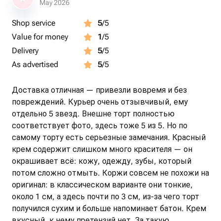
May 2026
Shop service
5
/5
Value for money
1
/5
Delivery
5
/5
As advertised
5
/5
Доставка отличная — привезли вовремя и без
повреждений. Курьер очень отзывчивый, ему
отдельно 5 звезд. Внешне торт полностью
соответствует фото, здесь тоже 5 из 5. Но по
самому торту есть серьезные замечания. Красный
крем содержит слишком много красителя — он
окрашивает всё: кожу, одежду, зубы, который
потом сложно отмыть. Коржи совсем не похожи на
оригинал: в классическом варианте они тонкие,
около 1 см, а здесь почти по 3 см, из-за чего торт
получился сухим и больше напоминает батон. Крем
вкусный, к нему претензий нет. За такую