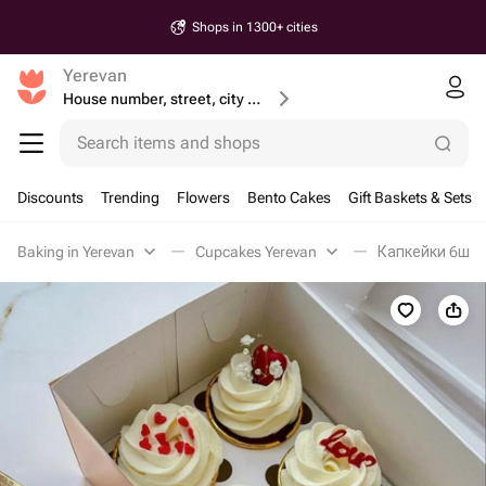
Shops in 1300+ cities
Yerevan
House number, street, city or postcode
Search items and shops
Discounts
Trending
Flowers
Bento Cakes
Gift Baskets & Sets
Baking in Yerevan
Cupcakes Yerevan
Капкейки 6шт. V