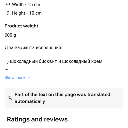
Width - 15 cm
Height - 10 cm
Product weight
600 g
Два варианта исполнения:
1) шоколадный бисквит и шоколадный крем
2) ванильный бисквит, ванильный крем.
Show more
По умолчанию поставляется первый вариант.
Part of the text on this page was translated
automatically
Необходимый Вариант можно указать комментарием
при заказе, либо сообщением.
Ratings and reviews
Дизайн также можно обговорить после оформления