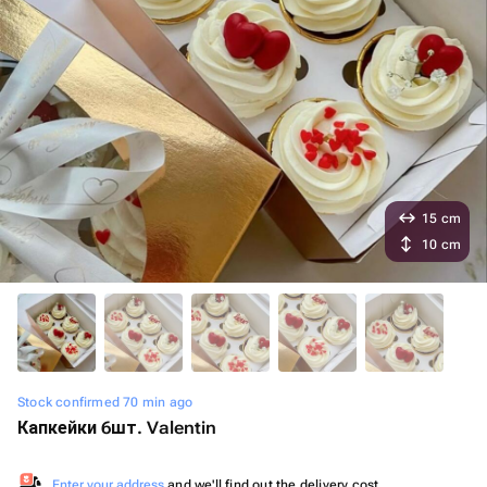
15 cm
10 cm
Stock confirmed 70 min ago
Капкейки 6шт. Valentin
Enter your address
and we'll find out the delivery cost