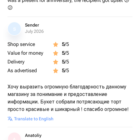
was a present for anniversary, the recipient got upset 😕
😕
Sender
S
July 2026
Shop service
5
/5
Value for money
5
/5
Delivery
5
/5
As advertised
5
/5
Хочу выразить огромную благодарность данному
магазину за понимание и предоставление
информации. Букет собрали потрясающие торт
просто красивые и шикарный ! спасибо огромное!
Translate to English
Anatoliy
A