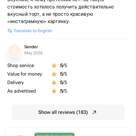
стоимость хотелось получить действительно
вкусный торт, а не просто красивую
«инстаграмную» картинку.
Translate to English
Sender
S
May 2026
Shop service
5
/5
Value for money
5
/5
Delivery
5
/5
As advertised
5
/5
Show all reviews (183)