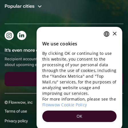
Popular cities
×
We use cookies
RUSSIAN
It's even more convenient in the app!
By clicking OK or continuing to use
ENGLISH
this website, you consent to the
Recipient account, extra rewards for purchases and reminders
UKRAINIAN
processing of your personal data
about upcoming events
through the use of cookies, including
PORTUGUESE
the "Yandex Metrica" and "Top
Download the app
Mail.ru" services, for the purposes of
SPANISH
analyzing website usage and
improving our services.
HUNGARIAN
For more information, please see the
© Flowwow, inc
ITALIAN
Flowwow Cookie Policy
Terms of use
FRENCH
OK
Privacy policy
TURKISH