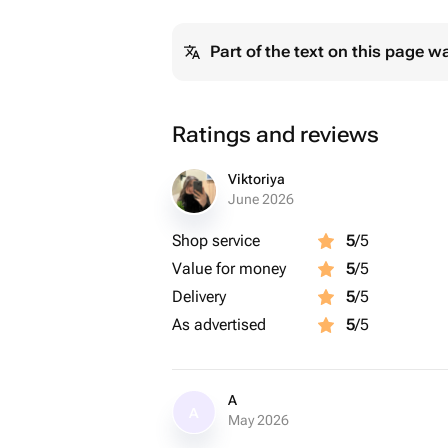
Part of the text on this page w
Ratings and reviews
Viktoriya
June 2026
Shop service
5
/5
Value for money
5
/5
Delivery
5
/5
As advertised
5
/5
A
A
May 2026