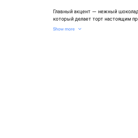
⠀
Главный акцент — нежный шоколад
который делает торт настоящим п
искусства.
Show more
⠀
📏 Вес: около 1100 г (7-9 порций)
📦 Упакован в стильную подарочну
⠀
Начинку, цвет глазури и дополните
заказе.