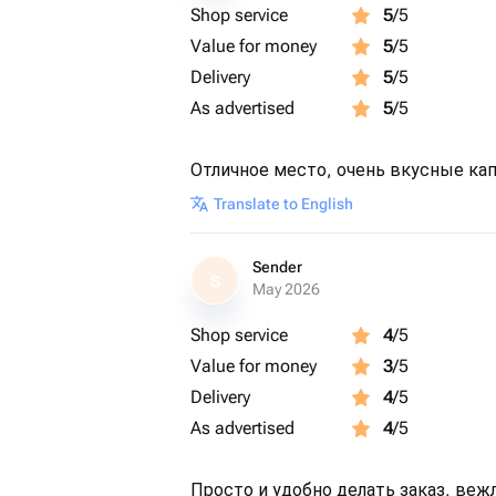
Shop service
5
/5
Value for money
5
/5
Delivery
5
/5
As advertised
5
/5
Отличное место, очень вкусные ка
Translate to English
Sender
S
May 2026
Shop service
4
/5
Value for money
3
/5
Delivery
4
/5
As advertised
4
/5
Просто и удобно делать заказ, веж