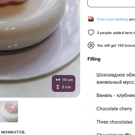
Enter your address
and 
3 people added item to
You will get 165 bonu
Filling
Шоколадное обл
19 cm
ванильный мусс
5 cm
Ваниль - клубник
Chocolate cherry
Three chocolates
 моментов.