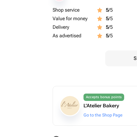
Shop service
5
/5
Value for money
5
/5
Delivery
5
/5
As advertised
5
/5
S
Accepts bonus points
L’Atelier Bakery
Go to the Shop Page