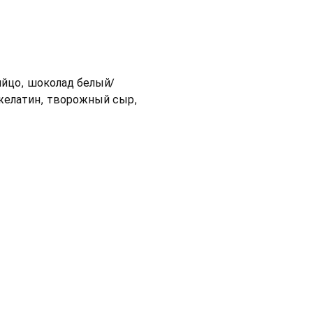
rry
яйцо, шоколад белый/
желатин, творожный сыр,