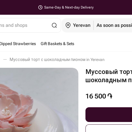
Same-Day & Next-day Delivery
ems and shops
Yerevan
As soon as possi
Dipped Strawberries
Gift Baskets & Sets
Муссовый торт с шоколадным пионом in Yerevan
Муссовый торт
шоколадным п
16 500
֏