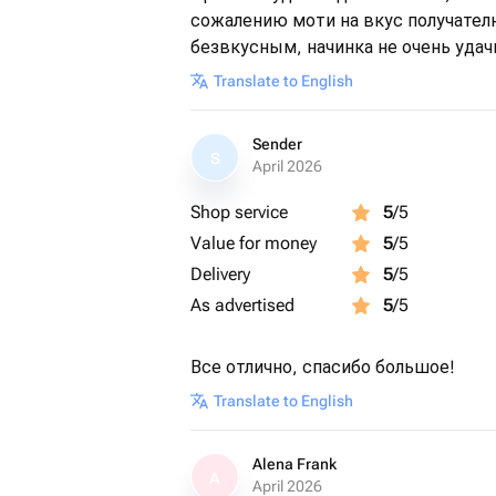
сожалению моти на вкус получателю
безвкусным, начинка не очень удач
Translate to English
Sender
S
April 2026
Shop service
5
/5
Value for money
5
/5
Delivery
5
/5
As advertised
5
/5
Все отлично, спасибо большое!
Translate to English
Alena Frank
A
April 2026