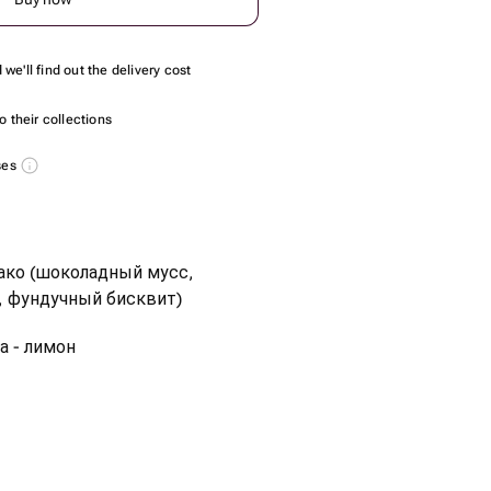
we'll find out the delivery cost
 their collections
ses
ако (шоколадный мусс,
, фундучный бисквит)
а - лимон