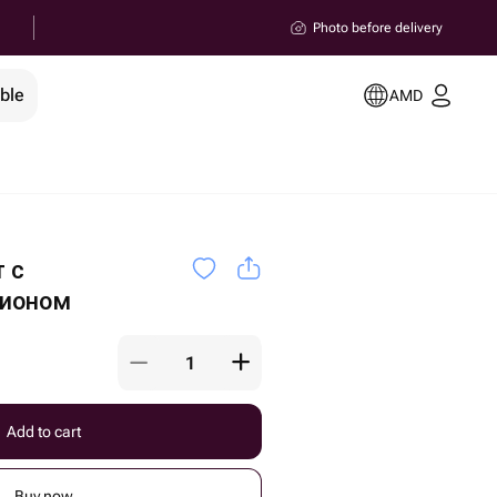
Photo before delivery
ble
AMD
 с
ионом
Add to cart
Buy now