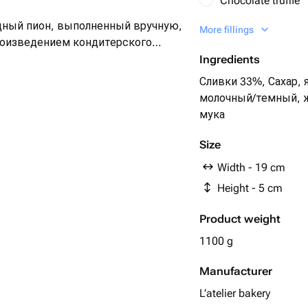
Chocolate truffle
ный пион, выполненный вручную,
More fillings
Pistachio - raspbe
роизведением кондитерского
Ingredients
Сливки 33%, Сахар, 
молочный/темный, 
ю коробку — готов к вручению.
мука
льные детали можно обсудить при
Size
Width - 19 cm
Height - 5 cm
Product weight
1100 g
Manufacturer
L’atelier bakery