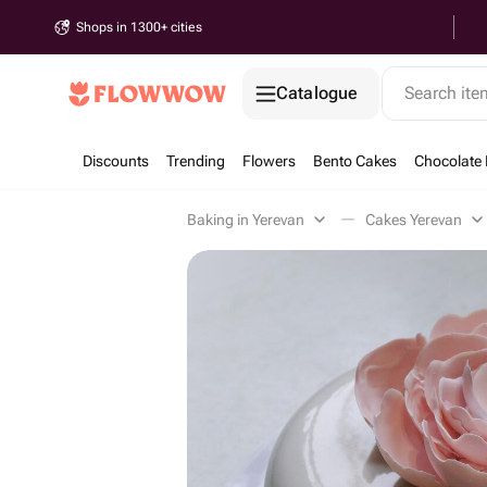
Shops in 1300+ cities
Catalogue
Search it
Discounts
Trending
Flowers
Bento Cakes
Chocolate 
Baking in Yerevan
Cakes Yerevan