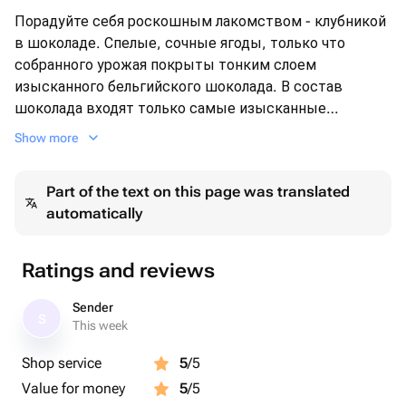
Порадуйте себя роскошным лакомством - клубникой
в шоколаде. Спелые, сочные ягоды, только что
собранного урожая покрыты тонким слоем
изысканного бельгийского шоколада. В состав
шоколада входят только самые изысканные
ингредиенты - какао-масло и сухое тортое какао,
Show more
благодаря которым он обретает уникальный вкус и
аромат. Добавка цельного молока придает шоколаду
Part of the text on this page was translated
нежный, молочный вкус, а натуральный сахар
automatically
дополняет сладкую гамму вкуса. А лецитин и ванилин
добавляют ему ароматности и утонченности.
Закажите клубнику в шоколаде и раскройте новые
Ratings and reviews
грани вкуса!
Sender
S
This week
Shop service
5
/5
Value for money
5
/5