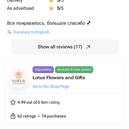
Delivery
5
/5
As advertised
5
/5
Все понравилось, большое спасибо 💕
Translate to English
Show all reviews (17)
Supershop
Accepts bonus points
Lotus Flowers and Gifts
Go to the Shop Page
4.99 out of 5
item rating
62
ratings
•
74
purchases