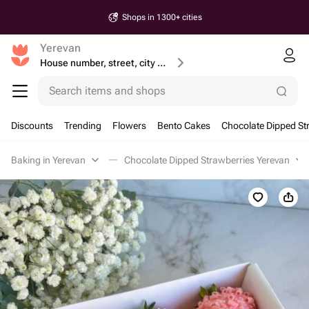
Shops in 1300+ cities
Yerevan
House number, street, city or postcode
Search items and shops
Discounts
Trending
Flowers
Bento Cakes
Chocolate Dipped St
Baking in Yerevan
Chocolate Dipped Strawberries Yerevan