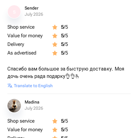
Sender
S
July 2026
Shop service
5
/5
Value for money
5
/5
Delivery
5
/5
As advertised
5
/5
Спасибо вам большое за быструю доставку. Моя
дочь очень рада подарку👌👌🫰
Translate to English
Madina
July 2026
Shop service
5
/5
Value for money
5
/5