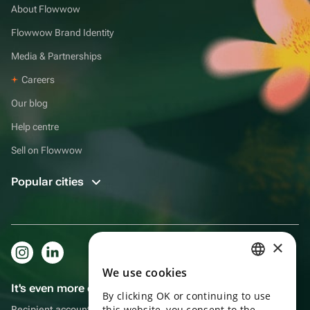
About Flowwow
Flowwow Brand Identity
Media & Partnerships
Careers
Our blog
Help centre
Sell on Flowwow
Popular cities
×
We use cookies
RUSSIAN
It's even more convenient in the app!
By clicking OK or continuing to use
ENGLISH
this website, you consent to the
Recipient account, extra rewards for purchases and reminders