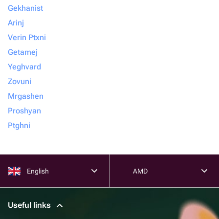
Gekhanist
Arinj
Verin Ptxni
Getamej
Yeghvard
Zovuni
Mrgashen
Proshyan
Ptghni
English
AMD
Useful links