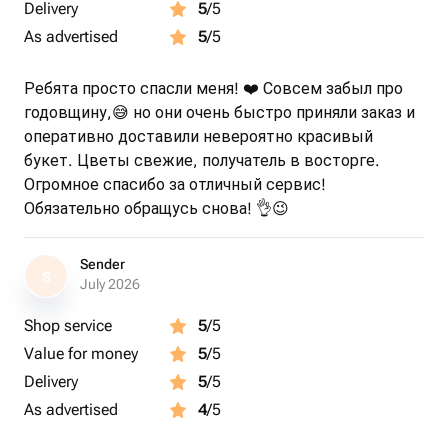
Delivery
5
/5
As advertised
5
/5
Ребята просто спасли меня! ❤️ Совсем забыл про
годовщину,😅 но они очень быстро приняли заказ и
оперативно доставили невероятно красивый
букет. Цветы свежие, получатель в восторге.
Огромное спасибо за отличный сервис!
Обязательно обращусь снова! 👌😉
Sender
S
July 2026
Shop service
5
/5
Value for money
5
/5
Delivery
5
/5
As advertised
4
/5