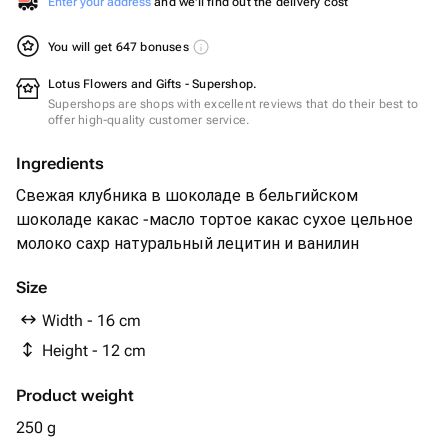
Enter your address
and we'll find out the delivery cost
You will get 647 bonuses
Lotus Flowers and Gifts - Supershop.
Supershops are shops with excellent reviews that do their best to
offer high-quality customer service.
Ingredients
Свежая клубника в￼ шоколаде в бельгийском
шоколаде какас -масло тортое какас сухое цельное
молоко сахр натуральный лецитин и ванилин
Size
Width - 16 cm
Height - 12 cm
Product weight
250 g