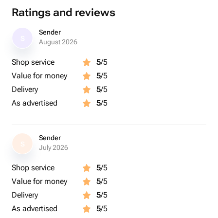
случаев, таких как свадьбы или юбилеи. Порадуйте
Ratings and reviews
своих близких этим произведением кулинарного
искусства!
Sender
S
August 2026
Shop service
5
/5
Value for money
5
/5
Delivery
5
/5
As advertised
5
/5
Sender
S
July 2026
Shop service
5
/5
Value for money
5
/5
Delivery
5
/5
As advertised
5
/5