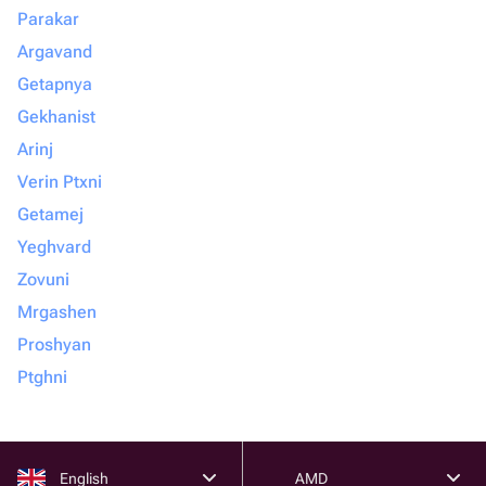
Parakar
Argavand
Getapnya
Gekhanist
Arinj
Verin Ptxni
Getamej
Yeghvard
Zovuni
Mrgashen
Proshyan
Ptghni
English
AMD