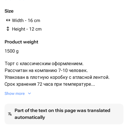
Если хотите шоколадный бисквит укажите в
комментариях
Size
Width - 16 cm
Height - 12 cm
Product weight
1500 g
Торт с классическим оформлением.
Рассчитан на компанию 7-10 человек.
Упакован в плотную коробку с атласной лентой.
Срок хранения 72 часа при температуре
+2+6.
Show more
Этот изысканный торт с белоснежной глазурью
украшен нежными съедобными цветами в оттенках
Part of the text on this page was translated
оранжевого и коричневого. Художественные
automatically
красные брызги придают ему уникальный и
стильный вид. Идеально подходит для особых