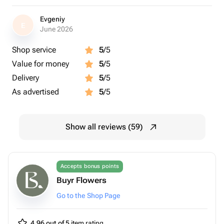
Evgeniy
E
June 2026
Shop service
5
/5
Value for money
5
/5
Delivery
5
/5
As advertised
5
/5
Show all reviews (59)
Accepts bonus points
Buyr Flowers
Go to the Shop Page
4.96 out of 5
item rating