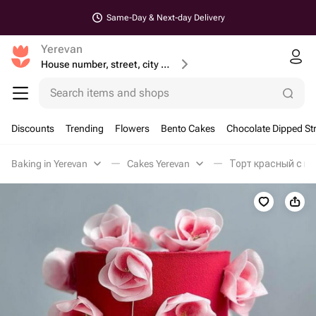
Same-Day & Next-day Delivery
Yerevan
House number, street, city or postcode
Search items and shops
Discounts
Trending
Flowers
Bento Cakes
Chocolate Dipped St
Baking in Yerevan
Cakes Yerevan
Торт красный с цв