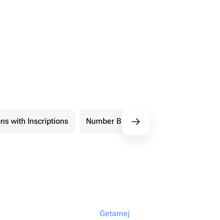
ns with Inscriptions
Number Balloons
Shape Balloon
Getamej