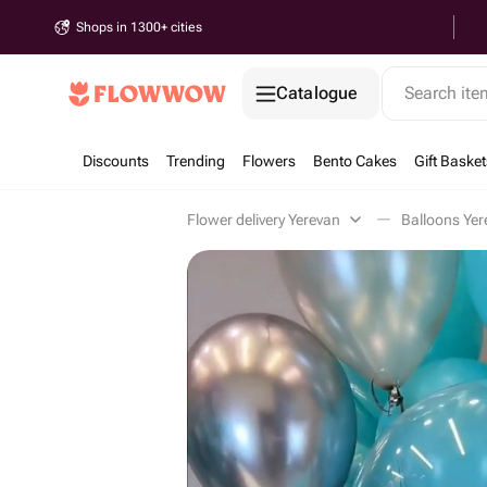
Shops in 1300+ cities
Catalogue
Search it
Discounts
Trending
Flowers
Bento Cakes
Gift Basket
Flower delivery Yerevan
Balloons Yer