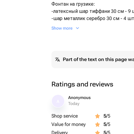
Фонтан на грузике:
-латексный шар тиффани 30 см - 9 
-шар металлик серебро 30 см - 4 шт
-шар хром серебро 30 см - 5 шт;
Show more
-шар браш тиффани 30 см - 2 шт;
-фольгированная звезда 46 см сереб
-фольгированная звезда 46 см тифф
-шар баблс 60 см + перья тиффани -
Part of the text on this page w
Ratings and reviews
Anonymous
A
Today
Shop service
5
/5
Value for money
5
/5
Delivery
5
/5