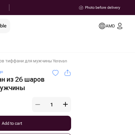
Photo before delivery
ble
AMD
ов тиффани для мужчины Yerevan
go
н из 26 шаров
мужчины
Add to cart