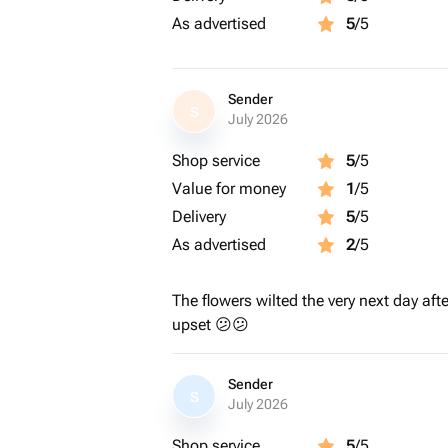
As advertised
5
/5
Sender
S
July 2026
Shop service
5
/5
Value for money
1
/5
Delivery
5
/5
As advertised
2
/5
The flowers wilted the very next day afte
upset 😕😕
Sender
S
July 2026
Shop service
5
/5