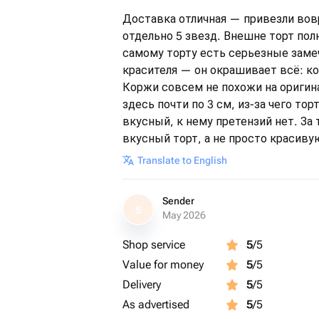
Доставка отличная — привезли вов
отдельно 5 звезд. Внешне торт пол
самому торту есть серьезные зам
красителя — он окрашивает всё: к
Коржи совсем не похожи на оригина
здесь почти по 3 см, из-за чего то
вкусный, к нему претензий нет. За
вкусный торт, а не просто красив
Translate to English
Sender
S
May 2026
Shop service
5
/5
Value for money
5
/5
Delivery
5
/5
As advertised
5
/5