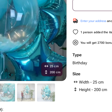
Enter your address
and 
1 person added the ite
You will get 2700 bo
Type
Birthday
25 cm
200 cm
Size
Width - 25 cm
Height - 200 cm
):