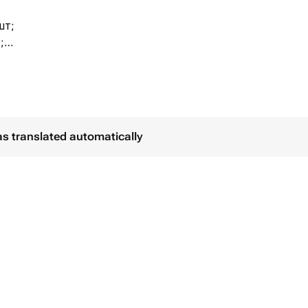
шт;
;
ро - 3 шт;
ани - 2 шт;
 1 шт.
as translated automatically