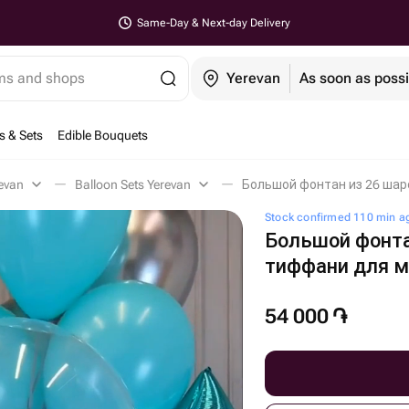
Same-Day & Next-day Delivery
ems and shops
Yerevan
As soon as possi
s & Sets
Edible Bouquets
evan
Balloon Sets Yerevan
Большой фонтан из 26 шар
Stock confirmed 110 min a
Большой фонта
тиффани для 
54 000
֏