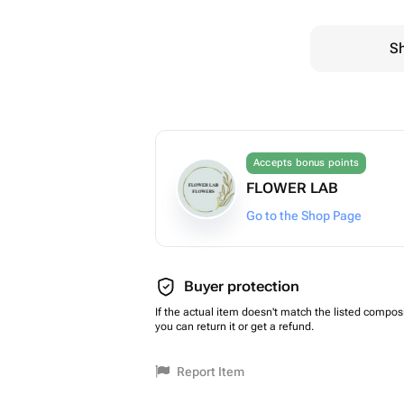
Sh
Accepts bonus points
FLOWER LAB
Go to the Shop Page
Buyer protection
If the actual item doesn't match the listed composi
you can return it or get a refund.
Report Item