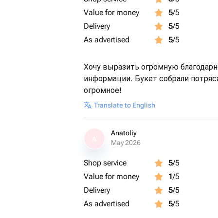
Value for money
5
/5
Delivery
5
/5
As advertised
5
/5
Хочу выразить огромную благодарн
информации. Букет собрали потряс
огромное!
Translate to English
Anatoliy
A
May 2026
Shop service
5
/5
Value for money
1
/5
Delivery
5
/5
As advertised
5
/5