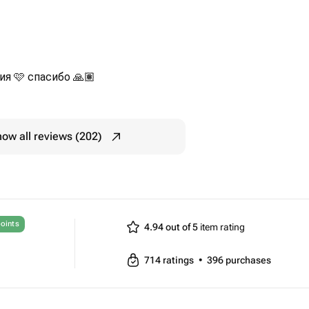
я 🩷 спасибо 🙏🏽
ow all reviews (202)
oints
4.94 out of 5
item rating
714
ratings
•
396
purchases