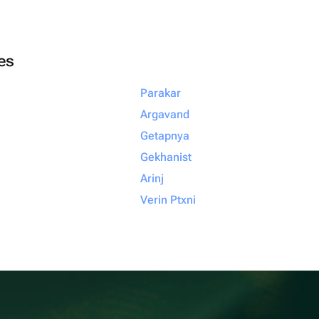
ies
Parakar
Argavand
Getapnya
Gekhanist
Arinj
Verin Ptxni