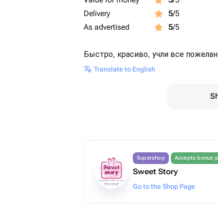
Delivery
5
/5
As advertised
5
/5
Быстро, красиво, учли все пожелани
Translate to English
Sh
Supershop
Accepts bonus p
Sweet Story
Go to the Shop Page