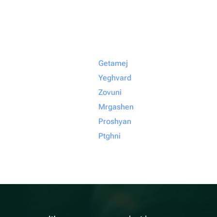
Getamej
Yeghvard
Zovuni
Mrgashen
Proshyan
Ptghni