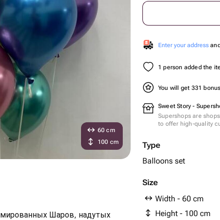
Enter your address
and 
1 person added the ite
You will get 331 bonu
Sweet Story - Supersh
Supershops are shops 
to offer high-quality 
60 cm
100 cm
Type
Balloons set
Size
Width - 60 cm
Height - 100 cm
омированных Шаров, надутых