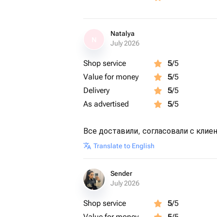
Natalya
N
July 2026
Shop service
5
/5
Value for money
5
/5
Delivery
5
/5
As advertised
5
/5
Все доставили, согласовали с клие
Translate to English
Sender
July 2026
Shop service
5
/5
Value for money
5
/5