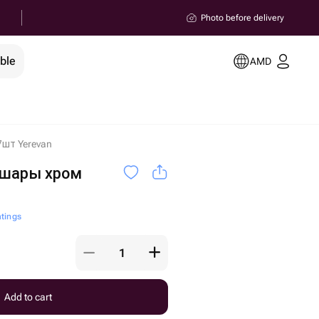
Photo before delivery
ble
AMD
шт Yerevan
 шары хром
atings
Add to cart