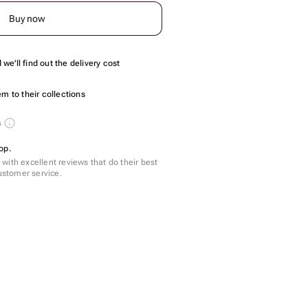
Buy now
we'll find out the delivery cost
m to their collections
s
op.
with excellent reviews that do their best
customer service.