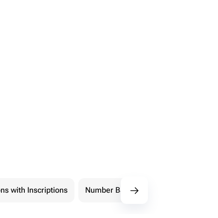
ns with Inscriptions
Number Balloons
Shape Balloon