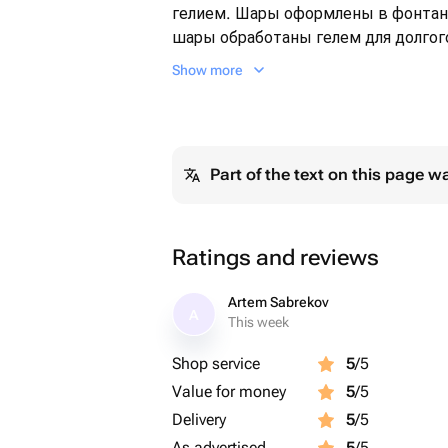
гелием. Шары оформлены в фонтан 
шары обработаны гелем для долгог
Show more
‼️ВНИМАНИЕ ‼️
Заказы на шары принимаем до 21:00
этом доставка может быть указана 
оформить заказ необходимо до ука
Part of the text on this page w
оформленные позже 21:00 могут бы
10:00 следующего дня (в зависимос
доставки время может быть увелич
доступности более раннего времен
Ratings and reviews
информацию к сведению при оформл
вечерние и ранние поздравления за
Artem Sabrekov
A
This week
Благодарим за понимание
Shop service
5
/5
Value for money
5
/5
Delivery
5
/5
As advertised
5
/5