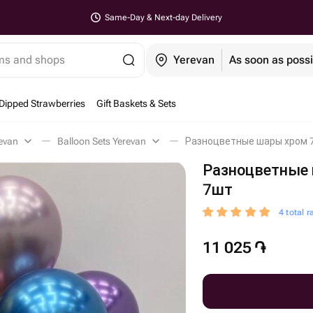
Same-Day & Next-day Delivery
ems and shops
Yerevan
As soon as possi
Dipped Strawberries
Gift Baskets & Sets
evan
Balloon Sets Yerevan
Разноцветные шары хром 7
Разноцветные
7шт
4 total r
11 025
֏