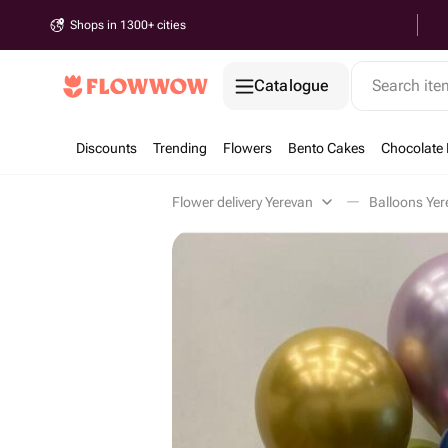
Shops in 1300+ cities
Catalogue
Search it
Discounts
Trending
Flowers
Bento Cakes
Chocolate 
Flower delivery Yerevan
Balloons Yer