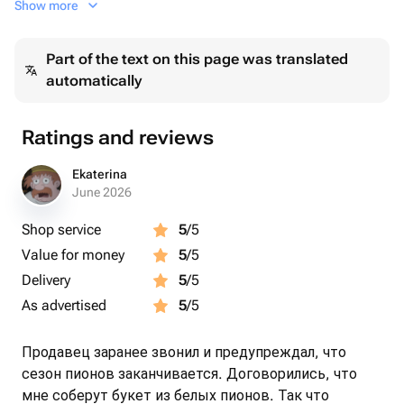
Show more
нужен фонтан, просто напишите в комментарии к
заказу. Мы добавим грузик бесплатно и соберем
Part of the text on this page was translated
шарики в красивую охапку 😻
automatically
В данный сет входит 15 фольгированных Шариков
сердечек
46CM
Ratings and reviews
Ekaterina
June 2026
Shop service
5
/5
Value for money
5
/5
Delivery
5
/5
As advertised
5
/5
Продавец заранее звонил и предупреждал, что
сезон пионов заканчивается. Договорились, что
мне соберут букет из белых пионов. Так что