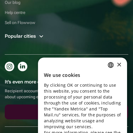
Our blog
Help centre
Sell on Flowwow
Popular cities
×
We use cookies
RUSSIAN
It's even more convenient in the app!
By clicking OK or continuing to use
ENGLISH
this website, you consent to the
Recipient account, extra rewards for purchases and reminders
UKRAINIAN
processing of your personal data
about upcoming events
through the use of cookies, including
PORTUGUESE
the "Yandex Metrica" and "Top
Download the app
Mail.ru" services, for the purposes of
SPANISH
analyzing website usage and
improving our services.
HUNGARIAN
For more information, please see the