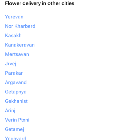
Flower delivery in other cities
Yerevan
Nor Kharberd
Kasakh
Kanakeravan
Mertsavan
Jrvej
Parakar
Argavand
Getapnya
Gekhanist
Arinj
Verin Ptxni
Getamej
Yeghvard