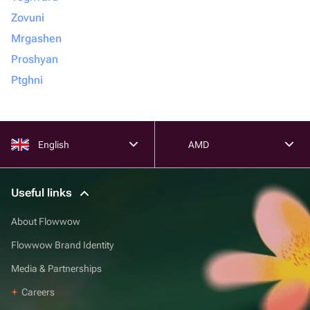
Zovuni
Mrgashen
Proshyan
Ptghni
English
AMD
Useful links
About Flowwow
Flowwow Brand Identity
Media & Partnerships
Careers