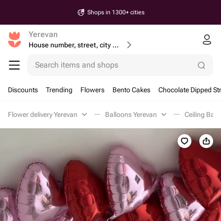
Shops in 1300+ cities
Yerevan
House number, street, city or postcode
Search items and shops
Discounts
Trending
Flowers
Bento Cakes
Chocolate Dipped St
Flower delivery Yerevan
Balloons Yerevan
Ceiling Bal