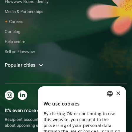
Flowwow Brand Identity
Media & Partnerships
Careers
Our blog
Help centre
Sell on Flowwow
Popular cities
×
We use cookies
RUSSIAN
It's even more convenient in the app!
By clicking OK or continuing to use
ENGLISH
this website, you consent to the
Recipient account, extra rewards for purchases and reminders
UKRAINIAN
processing of your personal data
about upcoming events
through the use of cookies, including