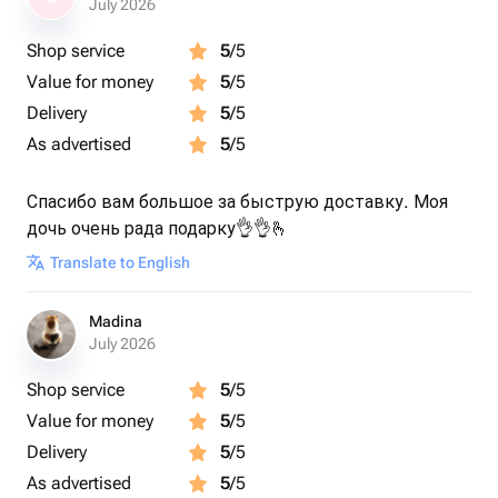
July 2026
Shop service
5
/5
Value for money
5
/5
Delivery
5
/5
As advertised
5
/5
Спасибо вам большое за быструю доставку. Моя
дочь очень рада подарку👌👌🫰
Translate to English
Madina
July 2026
Shop service
5
/5
Value for money
5
/5
Delivery
5
/5
As advertised
5
/5