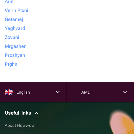
Arinj
Verin Ptxni
Getamej
Yeghvard
Zovuni
Mrgashen
Proshyan
Ptghni
English
AMD
Useful links
About Flowwow