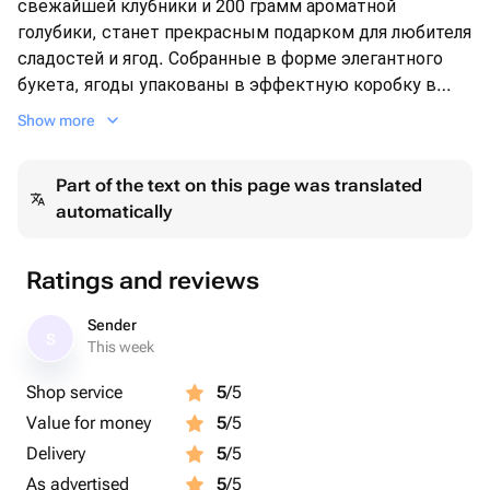
свежайшей клубники и 200 грамм ароматной
голубики, станет прекрасным подарком для любителя
сладостей и ягод. Собранные в форме элегантного
букета, ягоды упакованы в эффектную коробку в
форме сердца. Каждая деталь этого изысканного
Show more
подарка выполнена с любовью и со вкусом, что
неминуемо привнесет в ваш сюрприз нотки
Part of the text on this page was translated
романтики.
automatically
Ratings and reviews
Sender
S
This week
Shop service
5
/5
Value for money
5
/5
Delivery
5
/5
As advertised
5
/5