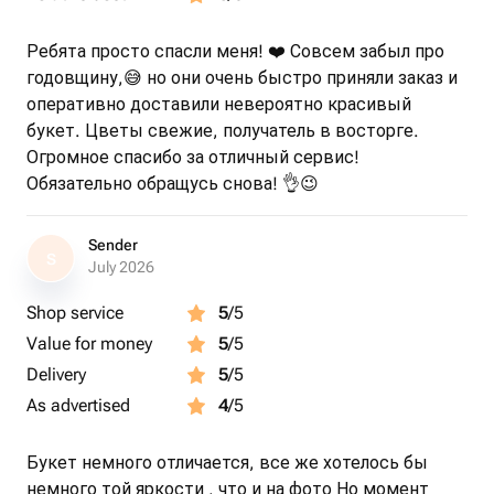
Ребята просто спасли меня! ❤️ Совсем забыл про
годовщину,😅 но они очень быстро приняли заказ и
оперативно доставили невероятно красивый
букет. Цветы свежие, получатель в восторге.
Огромное спасибо за отличный сервис!
Обязательно обращусь снова! 👌😉
Sender
S
July 2026
Shop service
5
/5
Value for money
5
/5
Delivery
5
/5
As advertised
4
/5
Букет немного отличается, все же хотелось бы
немного той яркости , что и на фото Но момент