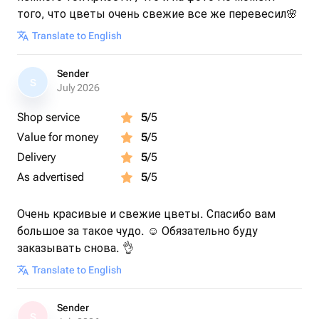
того, что цветы очень свежие все же перевесил🌸
Translate to English
Sender
S
July 2026
Shop service
5
/5
Value for money
5
/5
Delivery
5
/5
As advertised
5
/5
Очень красивые и свежие цветы. Спасибо вам
большое за такое чудо. ☺️ Обязательно буду
заказывать снова. 👌
Translate to English
Sender
S