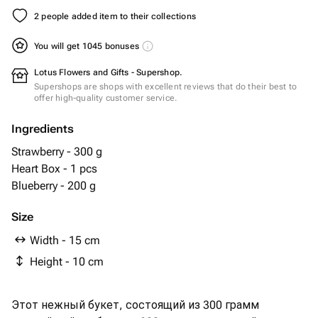
2 people added item to their collections
You will get 1045 bonuses
Lotus Flowers and Gifts - Supershop.
Supershops are shops with excellent reviews that do their best to
offer high-quality customer service.
Ingredients
Strawberry - 300 g
Heart Box - 1 pcs
Blueberry - 200 g
Size
Width - 15 cm
Height - 10 cm
Этот нежный букет, состоящий из 300 грамм