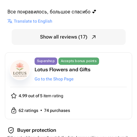
Все понравилось, большое спасибо 💕
Translate to English
Show all reviews (17)
Supershop
Accepts bonus points
Lotus Flowers and Gifts
Go to the Shop Page
4.99 out of 5
item rating
62
ratings
•
74
purchases
Buyer protection