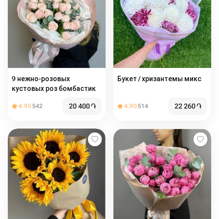
9 нежно-розовых
Букет / хризантемы микс
кустовых роз бомбастик
20 400
֏
22 260
֏
4.95
542
4.90
514