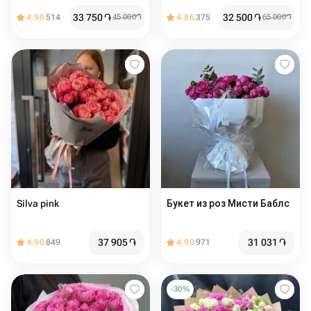
роз
33 750
֏
32 500
֏
4.90
514
45 000
֏
4.86
375
65 000
֏
Silva pink
Букет из роз Мисти Баблс
37 905
֏
31 031
֏
4.90
849
4.90
971
-
30
%