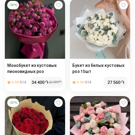
-
20
%
Монобукет из кустовых
Букет из белых кустовых
пионовидных роз
роз 15шт
34 400
֏
27 560
֏
4.90
514
43 000
֏
4.90
514
-
25
%