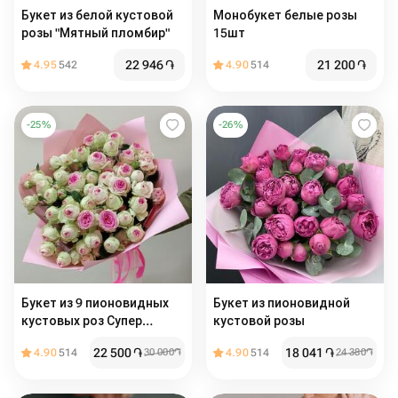
Букет из белой кустовой
Монобукет белые розы
розы "Мятный пломбир"
15шт
22 946
֏
21 200
֏
4.95
542
4.90
514
-
25
%
-
26
%
Букет из 9 пионовидных
Букет из пионовидной
кустовых роз Супер
кустовой розы
Сенсейшн
22 500
֏
18 041
֏
4.90
514
30 000
֏
4.90
514
24 380
֏