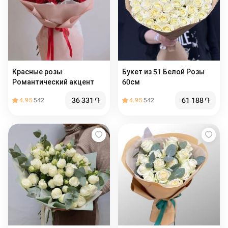
Красные розы
Букет из 51 Белой Розы
Романтический акцент
60см
36 331
֏
61 188
֏
4.95
542
4.95
542