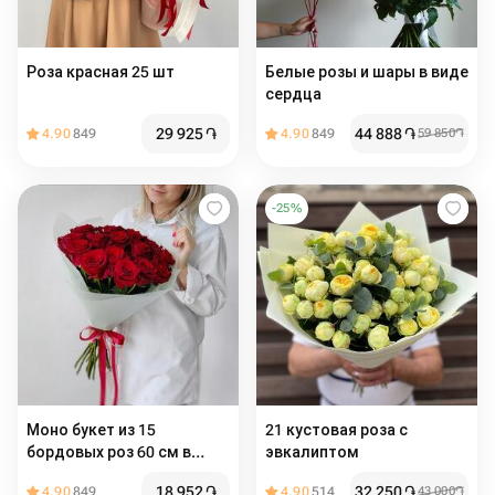
Роза красная 25 шт
Белые розы и шары в виде
сердца
29 925
֏
44 888
֏
4.90
849
4.90
849
59 850
֏
-
25
%
Моно букет из 15
21 кустовая роза с
бордовых роз 60 см в
эвкалиптом
упаковке
18 952
֏
32 250
֏
4.90
849
4.90
514
43 000
֏