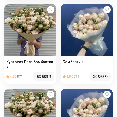
Кустовая Роза бомбастик
Бомбастик
♥️
53 589
֏
20 965
֏
4.90
971
4.90
971