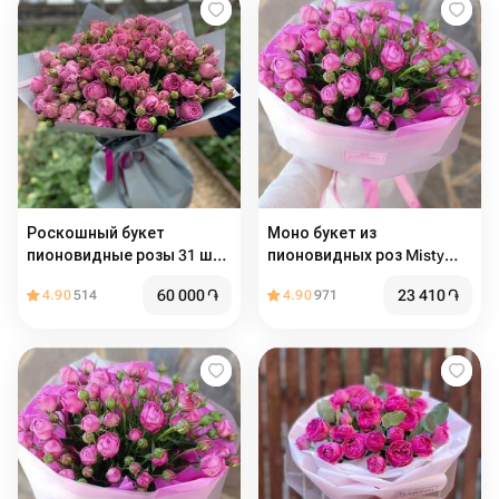
Роскошный букет
Моно букет из
пионовидные розы 31 шт
пионовидных роз Misty
мисти Бабблс
Bubbles
60 000
֏
23 410
֏
4.90
514
4.90
971