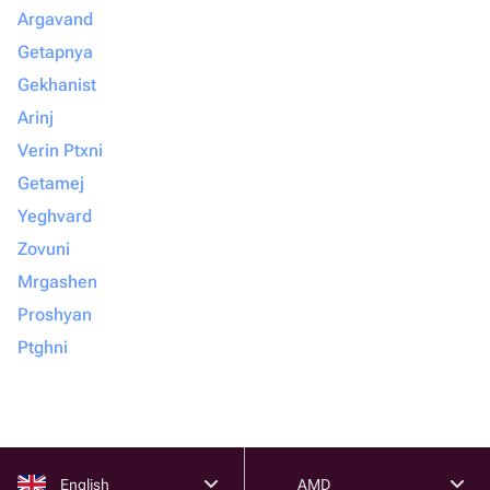
Argavand
Getapnya
Gekhanist
Arinj
Verin Ptxni
Getamej
Yeghvard
Zovuni
Mrgashen
Proshyan
Ptghni
English
AMD