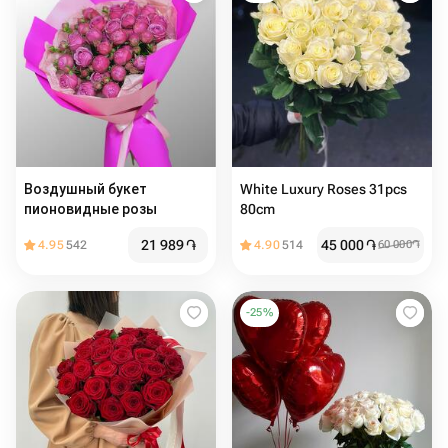
Воздушный букет
White Luxury Roses 31pcs
пионовидные розы
80cm
21 989
֏
45 000
֏
4.95
542
4.90
514
60 000
֏
-
25
%