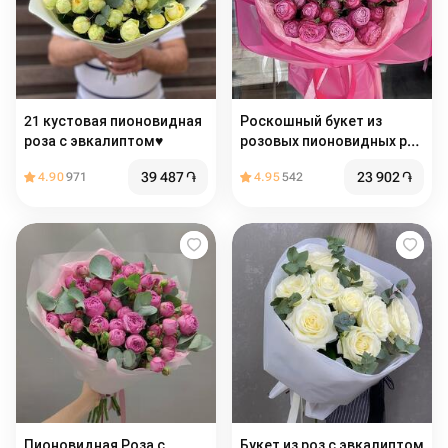
21 кустовая пионовидная
Роскошный букет из
роза с эвкалиптом♥️
розовых пионовидных роз
в стильной упаковке
39 487
֏
23 902
֏
4.90
971
4.95
542
Пионовидная Роза с
Букет из роз с эвкалиптом