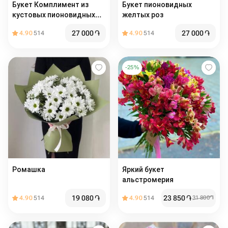
Букет Комплимент из
Букет пионовидных
кустовых пионовидных
желтых роз
роз Сильва Санни
27 000
֏
27 000
֏
4.90
514
4.90
514
-
25
%
Ромашка
Яркий букет
альстромерия
19 080
֏
23 850
֏
4.90
514
4.90
514
31 800
֏