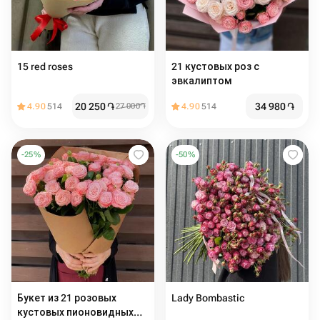
15 red roses
21 кустовых роз с
эвкалиптом
20 250
֏
34 980
֏
4.90
514
27 000
֏
4.90
514
-
25
%
-
50
%
Букет из 21 розовых
Lady Bombastic
кустовых пионовидных