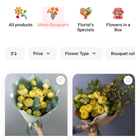
All products
Mono Bouquets
Florist's
Flowers in a
Specials
Box
Price
Flower Type
Bouquet colou