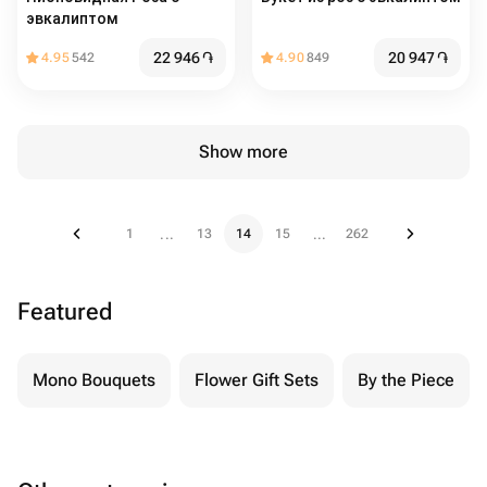
эвкалиптом
22 946
֏
20 947
֏
4.95
542
4.90
849
Show more
1
13
14
15
262
...
...
Featured
Mono Bouquets
Flower Gift Sets
By the Piece