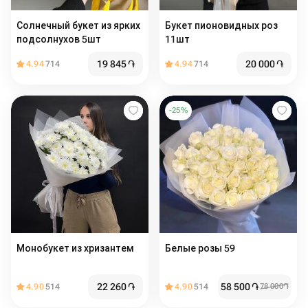
Солнечный букет из ярких
Букет пионовидных роз
подсолнухов 5шт
11шт
19 845
֏
20 000
֏
4.94
714
4.94
714
-
25
%
Монобукет из хризантем
Белые розы 59
22 260
֏
58 500
֏
4.90
514
4.90
514
78 000
֏