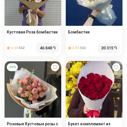
Кустовая Роза бомбастик
Бомбастик
46 848
֏
20 315
֏
4.95
542
4.95
542
-
25
%
Розовые Кустовые розы с
Букет комплемент из