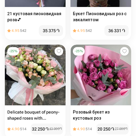
21 кустовая пионовидная
Букет Пионовидных роз с
роза💕
эвкалиптом
35 375
֏
36 331
֏
4.95
542
4.95
542
-
25
%
-
25
%
Delicate bouquet of peony-
Розовый букет из
shaped roses with
кустовых роз
eucalyptus
32 250
֏
20 250
֏
4.90
514
43 000
֏
4.90
514
27 000
֏