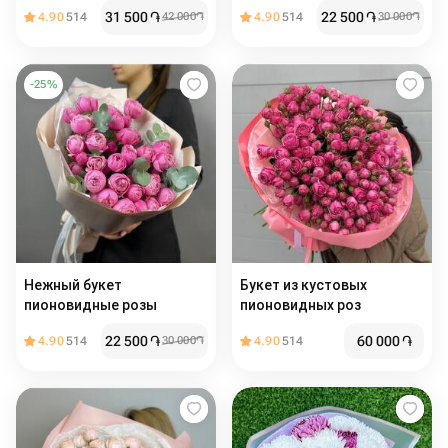
31 500
֏
22 500
֏
4.90
514
42 000
֏
4.90
514
30 000
֏
-
25
%
Нежный букет
Букет из кустовых
пионовидные розы
пионовидных роз
22 500
֏
60 000
֏
4.90
514
30 000
֏
4.90
514