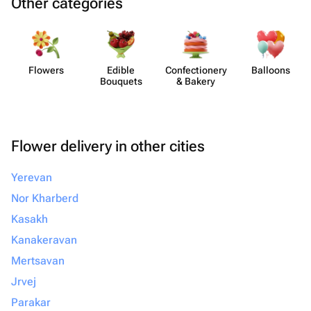
Other categories
Flowers
Edible
Confect​ionery
Balloons
Bouquets
& Bakery
Flower delivery in other cities
Yerevan
Nor Kharberd
Kasakh
Kanakeravan
Mertsavan
Jrvej
Parakar