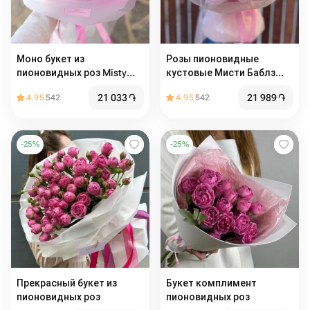
Моно букет из
Розы пионовидные
пионовидных роз Misty
кустовые Мисти Баблз
Bubbles
(Misty Bubbles) с
21 033
֏
21 989
֏
4.95
542
4.95
542
эвкалиптом букет М
-
25
%
-
25
%
Прекрасный букет из
Букет комплимент
пионовидных роз
пионовидных роз