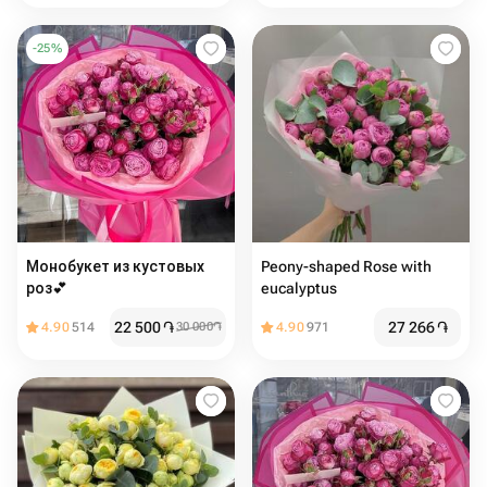
-
25
%
Монобукет из кустовых
Peony-shaped Rose with
роз💕
eucalyptus
22 500
֏
27 266
֏
4.90
514
30 000
֏
4.90
971