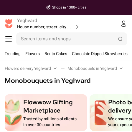
Shops in 1300+ cities
Yeghvard
House number, street, city or postcode
Search items and shops
Trending
Flowers
Bento Cakes
Chocolate Dipped Strawberries
Flowers delivery Yeghvard
Monobouquets in Yeghvard
Monobouquets in Yeghvard
Flowwow Gifting
Photo b
Marketplace
delivery
Trusted by millions of clients
We ensure yo
in over 30 countries
your expecta