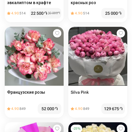
эвкалиптом в крафте
красных роз
22 500
֏
25 000
֏
4.90
514
30 000
֏
4.90
514
Французские розы
Silva Pink
52 000
֏
129 675
֏
4.90
849
4.90
849
-
25
%