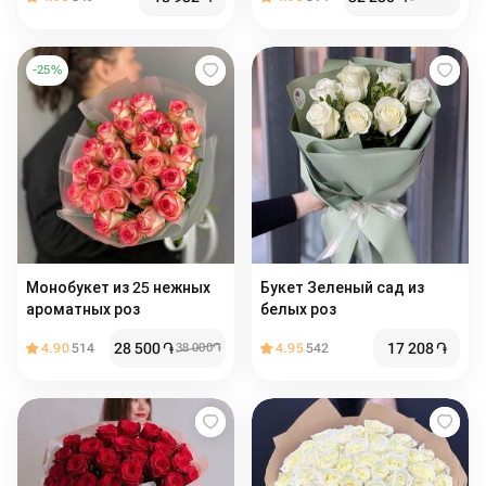
-
25
%
Монобукет из 25 нежных
Букет Зеленый сад из
ароматных роз
белых роз
28 500
֏
17 208
֏
4.90
514
38 000
֏
4.95
542