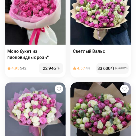
Моно букет из
Светлый Вальс
пионовидных роз 💕
22 946
֏
33 600
֏
4.95
542
4.57
44
48 000
֏