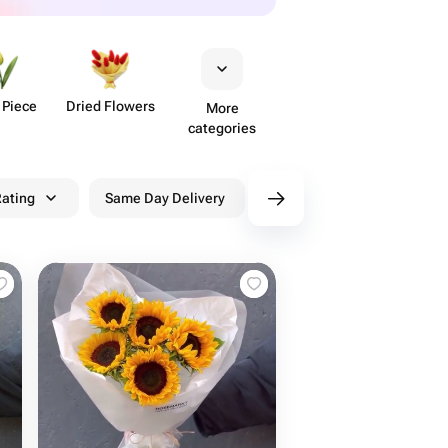
 Piece
Dried Flowers
More
categories
ating
Same Day Delivery
Discounts
WowPa