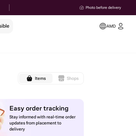
Photo before delivery
sible
AMD
Items
Shops
Easy order tracking
Stay informed with real-time order
updates from placement to
delivery