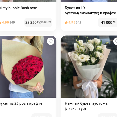
Misty bubble Bush rose
Букет из 19
эустом(лизиантус) в крафте
23 250
֏
41 000
֏
4.90
849
31 000
֏
4.95
542
Букет из 25 роз в крафте
Нежный букет: эустома
(лизиантус)