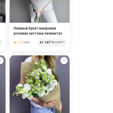
Нежный букет махровая
розовая эустома лизиантус
41 147
֏
֏
4.90
849
54 862
֏