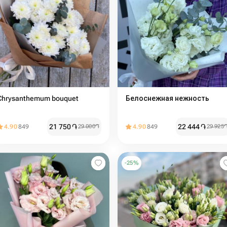
Chrysanthemum bouquet
Белоснежная нежность
21 750
֏
22 444
֏
4.90
849
29 000
֏
4.90
849
29 925
-
25
%