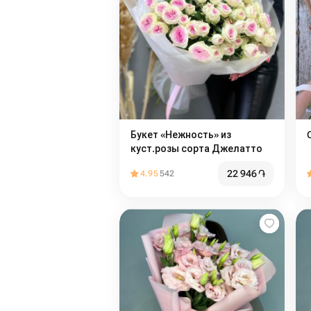
Букет «Нежность» из
куст.розы сорта Джелатто
22 946
֏
4.95
542