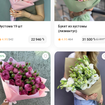
Эустома 19 шт
Букет из эустомы
(лизиантус)
22 946
֏
31 500
֏
4.95
542
4.95
464
42 000
25
%