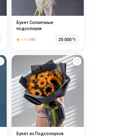
Букет Солнечные
подсолнухи
25 000
֏
4.95
542
Букет из Подсолнухов