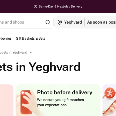
Same-Day & Next-day Delivery
ems and shops
Yeghvard
As soon as pos
berries
Gift Baskets & Sets
ets in Yeghvard
s in Yeghvard
Photo before delivery
We ensure your gift matches
your expectations