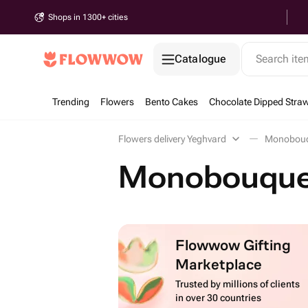
Shops in 1300+ cities
Catalogue
Search it
Trending
Flowers
Bento Cakes
Chocolate Dipped Straw
Flowers delivery Yeghvard
Monobouqu
Monobouquet
Flowwow Gifting
Marketplace
Trusted by millions of clients
in over 30 countries