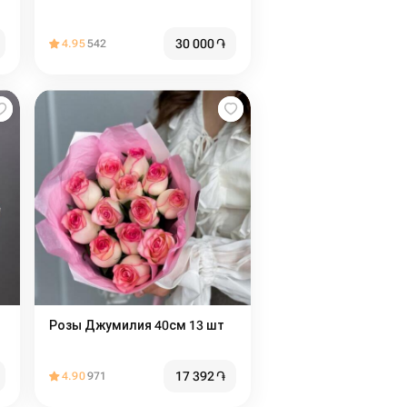
30 000
֏
4.95
542
Розы Джумилия 40см 13 шт
17 392
֏
4.90
971