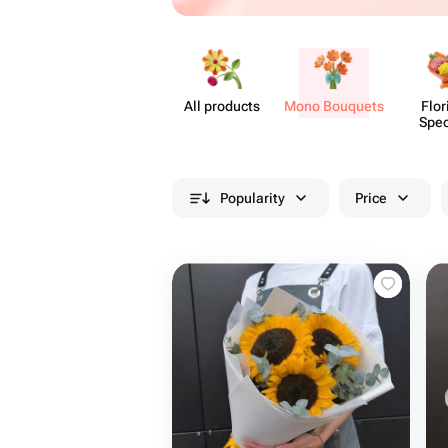
All products
Mono Bouquets
Flor
Spec
Popularity
Price