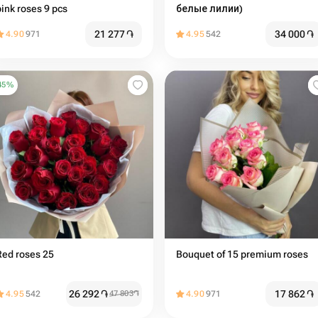
pink roses 9 pcs
белые лилии)
21 277
֏
34 000
֏
4.90
971
4.95
542
45
%
Red roses 25
Bouquet of 15 premium roses
26 292
֏
17 862
֏
4.95
542
47 803
֏
4.90
971