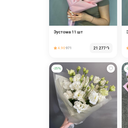
Эустома 11 шт
21 277
֏
4.90
971
-
25
%
-