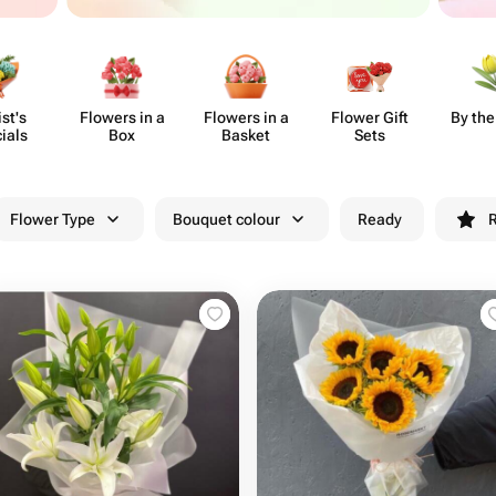
ist's
Flowers in a
Flowers in a
Flower Gift
By the
ials
Box
Basket
Sets
Flower Type
Bouquet colour
Ready
R