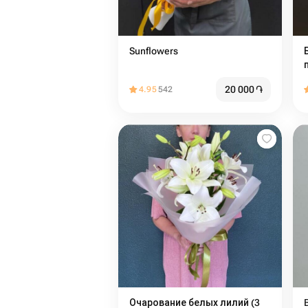
Sunflowers
20 000
֏
4.95
542
Очарование белых лилий (3