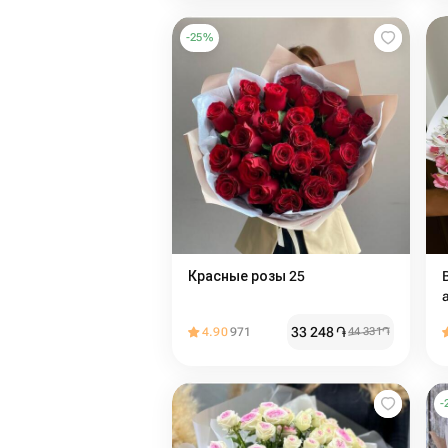
-
25
%
Красные розы 25
33 248
֏
4.90
971
44 331
֏
-