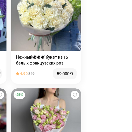
Нежный🕊️🕊️🕊️ букет из 15
белых французских роз
59 000
֏
֏
4.90
849
-
25
%