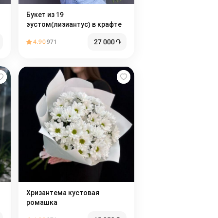
Букет из 19
эустом(лизиантус) в крафте
27 000
֏
4.90
971
Хризантема кустовая
ромашка