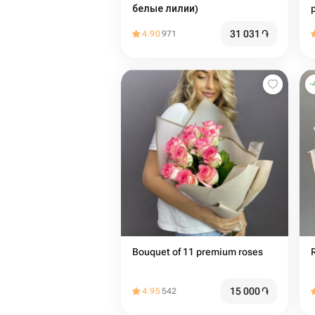
белые лилии)
31 031
֏
4.90
971
-
Bouquet of 11 premium roses
15 000
֏
4.95
542