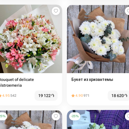
Bouquet of delicate
Букет из хризантемы
alstroemeria
19 122
֏
18 620
֏
4.95
542
4.90
971
25
%
-
25
%