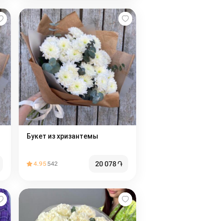
Букет из хризантемы
20 078
֏
4.95
542