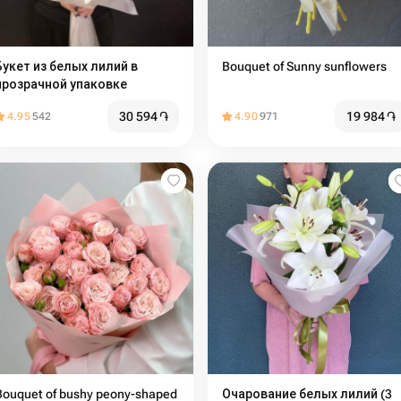
Букет из белых лилий в
Bouquet of Sunny sunflowers
прозрачной упаковке
30 594
֏
19 984
֏
4.95
542
4.90
971
Bouquet of bushy peony-shaped
Очарование белых лилий (3