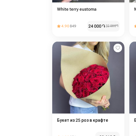
White terry eustoma
24 000
֏
4.90
849
32 000
֏
Букет из 25 роз в крафте