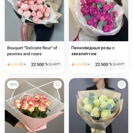
Bouquet "Delicate fleur" of
Пионовидные розы с
peonies and roses
эвкалиптом
22 500
֏
22 500
֏
4.90
514
30 000
֏
4.90
514
30 000
֏
-
25
%