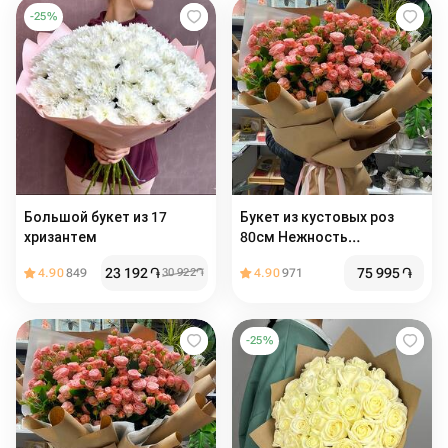
-
25
%
Большой букет из 17
Букет из кустовых роз
хризантем
80см Нежность
Бомбастик
23 192
֏
75 995
֏
4.90
849
30 922
֏
4.90
971
-
25
%