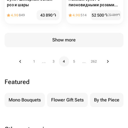
роз и шары
пионовидными розами
«Романтическое утро»
43 890
֏
52 500
֏
4.90
849
4.90
514
70 000
֏
Show more
1
3
4
5
262
...
...
Featured
Mono Bouquets
Flower Gift Sets
By the Piece