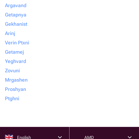
Argavand
Getapnya
Gekhanist
Arinj
Verin Ptxni
Getamej
Yeghvard
Zovuni
Mrgashen
Proshyan
Ptghni
English
AMD