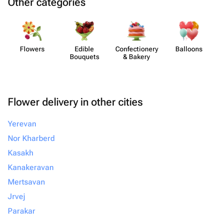
Other categories
Flowers
Edible
Confect​ionery
Balloons
Bouquets
& Bakery
Flower delivery in other cities
Yerevan
Nor Kharberd
Kasakh
Kanakeravan
Mertsavan
Jrvej
Parakar