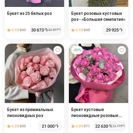
Букет из 25 белых роз
Букет розовых кустовых
роз - «Большая симпатия»
30 673
֏
29 925
֏
4.90
849
40 897
֏
4.90
849
-
33
%
Букет из премиальных
Букет кустовые
пионовидных роз
пионовидные розовые
розы
21 000
֏
22 630
֏
4.90
849
4.90
971
33 776
֏