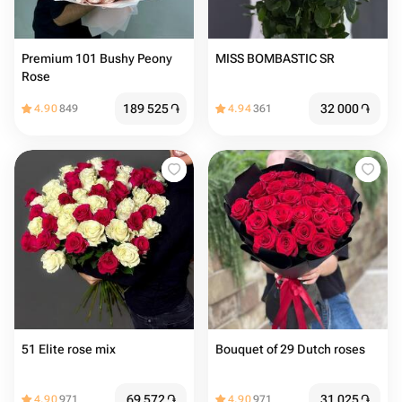
Premium 101 Bushy Peony
MISS BOMBASTIC SR
Rose
189 525
֏
32 000
֏
4.90
849
4.94
361
51 Elite rose mix
Bouquet of 29 Dutch roses
69 572
֏
31 025
֏
4.90
971
4.90
971