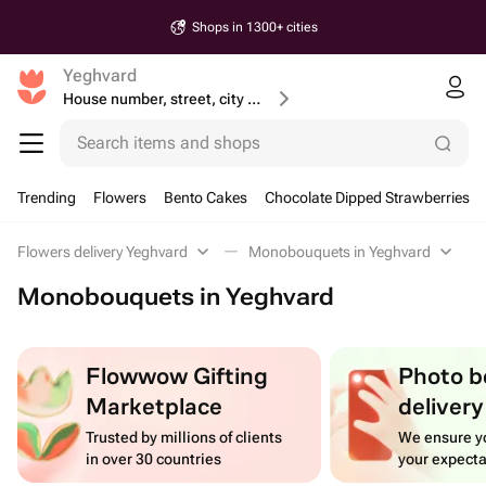
Shops in 1300+ cities
Yeghvard
House number, street, city or postcode
Search items and shops
Trending
Flowers
Bento Cakes
Chocolate Dipped Strawberries
Flowers delivery Yeghvard
Monobouquets in Yeghvard
Monobouquets in Yeghvard
Flowwow Gifting
Photo b
Marketplace
delivery
Trusted by millions of clients
We ensure yo
in over 30 countries
your expecta