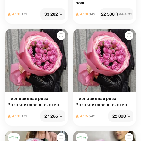
розы
33 282
֏
22 500
֏
4.90
971
4.90
849
30 000
֏
Пионовидная роза
Пионовидная роза
Розовое совершенство
Розовое совершенство
27 266
֏
22 000
֏
4.90
971
4.95
542
-
25
%
-
25
%