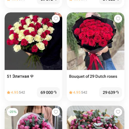
51 Элитная 🌹
Bouquet of 29 Dutch roses
69 000
֏
29 639
֏
4.95
542
4.95
542
-
25
%