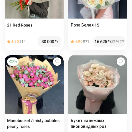
21 Red Roses
Роза Белая 15
30 000
֏
16 625
֏
4.90
514
4.90
971
22 166
֏
-
20
%
Monobucket / misty bubbles
Букет из нежных
peony roses
пионовидных роз