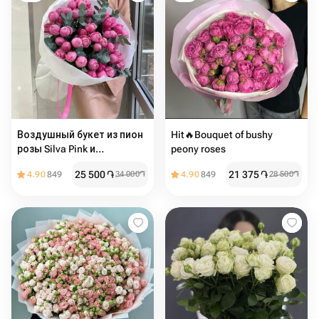
Воздушный букет из пион
Hit🔥Bouquet of bushy
розы Silva Pink и
peony roses
эвкалипта
25 500
֏
21 375
֏
4.90
849
34 000
֏
4.90
849
28 500
֏