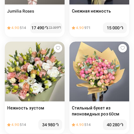
Jumilia Roses
Снежная нежность
17 490
֏
15 000
֏
4.90
514
23 320
֏
4.90
971
Нежность эустом
Стильный букет из
пионовидных роз 60см
34 980
֏
40 280
֏
4.90
514
4.90
514