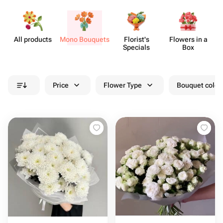
All products
Mono Bouquets
Florist's
Flowers in a
Specials
Box
Price
Flower Type
Bouquet colou