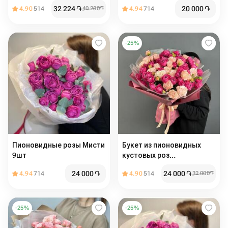
32 224
֏
20 000
֏
4.90
514
40 280
֏
4.94
714
-
25
%
Пионовидные розы Мисти
Букет из пионовидных
9шт
кустовых роз
«Влюбленность»
24 000
֏
24 000
֏
4.94
714
4.90
514
32 000
֏
-
25
%
-
25
%