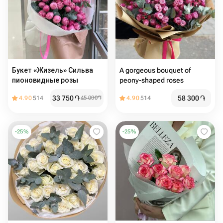
Букет «Жизель» Сильва
A gorgeous bouquet of
пионовидные розы
peony-shaped roses
33 750
֏
58 300
֏
4.90
514
45 000
֏
4.90
514
-
25
%
-
25
%