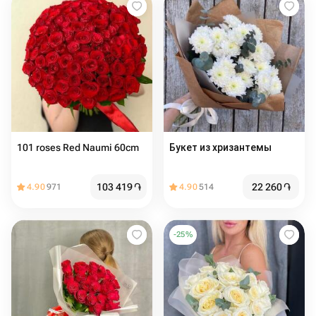
101 roses Red Naumi 60cm
Букет из хризантемы
103 419
֏
22 260
֏
4.90
971
4.90
514
-
25
%