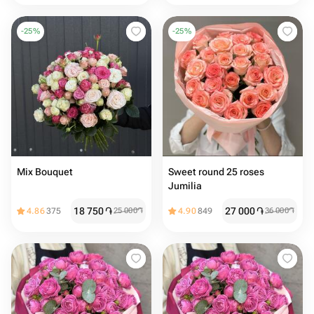
-
25
%
-
25
%
Mix Bouquet
Sweet round 25 roses
Jumilia
18 750
֏
27 000
֏
4.86
375
25 000
֏
4.90
849
36 000
֏