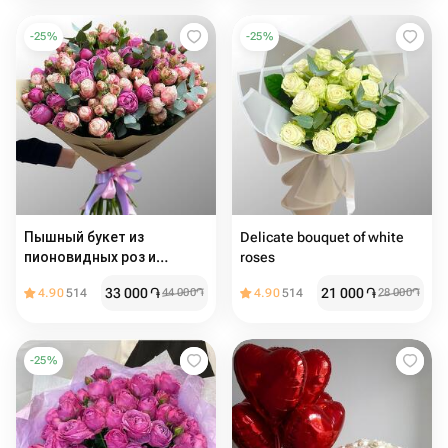
-
25
%
-
25
%
Пышный букет из
Delicate bouquet of white
пионовидных роз и
roses
эвкалипта
33 000
֏
21 000
֏
4.90
514
44 000
֏
4.90
514
28 000
֏
-
25
%