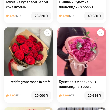
Букет из кустовой белой
Пышный букет из
хризантемы
пионовидных роз 21
23 320
֏
40 280
֏
4.90
514
4.90
514
11 red fragrant roses in craft
Букет из 9 малиновых
пионовидных роз с
эвкалиптом
20 000
֏
20 684
֏
4.90
514
4.90
971