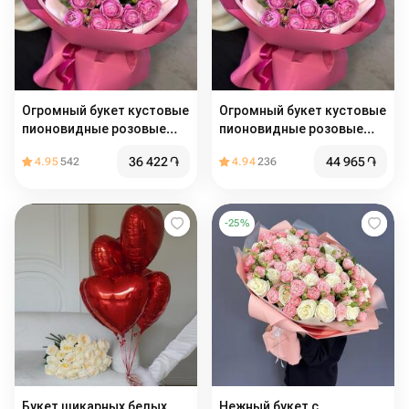
Огромный букет кустовые
Огромный букет кустовые
пионовидные розовые
пионовидные розовые
розы
розы
36 422
֏
44 965
֏
4.95
542
4.94
236
-
25
%
Букет шикарных белых
Нежный букет с