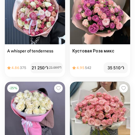
A whisper of tenderness
Кустовая Роза микс
21 250
֏
35 510
֏
4.86
375
25 000
֏
4.95
542
-
25
%