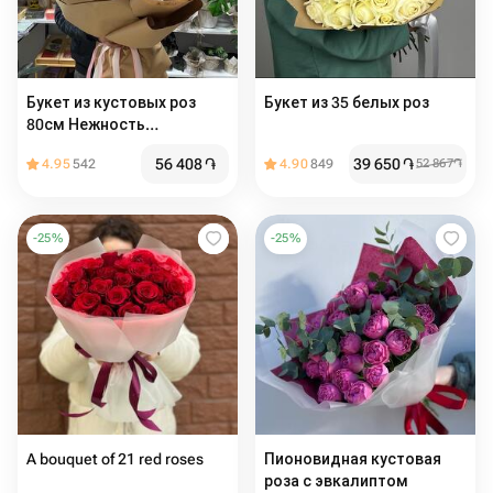
Букет из кустовых роз
Букет из 35 белых роз
80см Нежность
Бомбастик
56 408
֏
39 650
֏
4.95
542
4.90
849
52 867
֏
-
25
%
-
25
%
A bouquet of 21 red roses
Пионовидная кустовая
роза с эвкалиптом