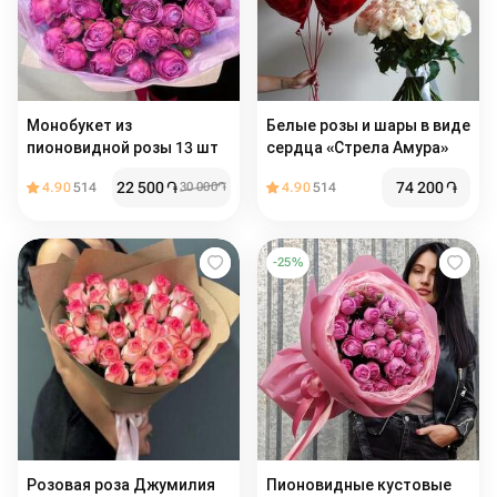
Монобукет из
Белые розы и шары в виде
пионовидной розы 13 шт
сердца «Стрела Амура»
22 500
֏
74 200
֏
4.90
514
30 000
֏
4.90
514
-
25
%
Розовая роза Джумилия
Пионовидные кустовые