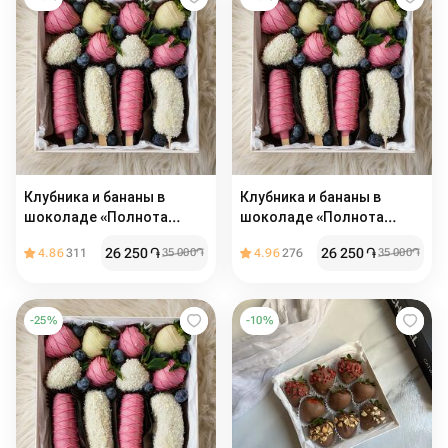
Клубника и бананы в
Клубника и бананы в
шоколаде «Полнота
шоколаде «Полнота
вкуса»
вкуса»
26 250
֏
26 250
֏
4.86
311
35 000
֏
4.96
276
35 000
֏
-
25
%
-
10
%