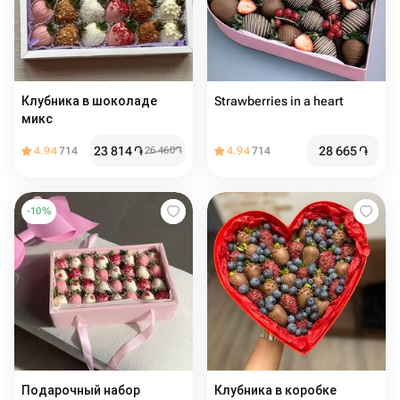
Клубника в шоколаде
Strawberries in a heart
микс
23 814
֏
28 665
֏
4.94
714
26 460
֏
4.94
714
-
10
%
Подарочный набор
Клубника в коробке