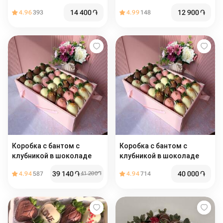
14 400
֏
12 900
֏
4.96
393
4.99
148
Коробка с бантом с
Коробка с бантом с
клубникой в шоколаде
клубникой в шоколаде
39 140
֏
40 000
֏
4.94
587
41 200
֏
4.94
714