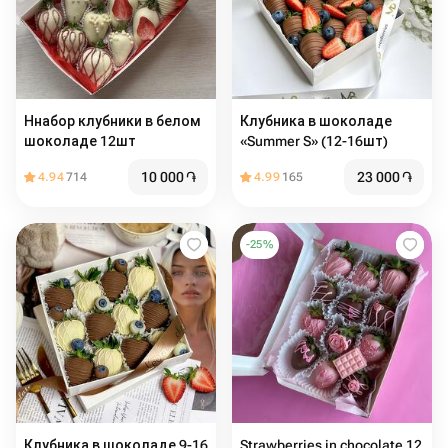
Ннабор клубники в белом
Клубника в шоколаде
шоколаде 12шт
«Summer S» (12-16шт)
10 000
֏
23 000
֏
4.94
714
4.99
165
-
25
%
Клубника в шоколаде 9-16
Strawberries in chocolate 12