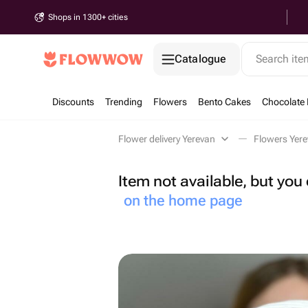
Shops in 1300+ cities
Catalogue
Search it
Discounts
Trending
Flowers
Bento Cakes
Chocolate 
Flower delivery Yerevan
Flowers Yer
Item not available, but yo
on the home page