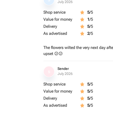
S
July 2026
Shop service
5
/5
Value for money
1
/5
Delivery
5
/5
As advertised
2
/5
The flowers wilted the very next day afte
upset 😕😕
Sender
S
July 2026
Shop service
5
/5
Value for money
5
/5
Delivery
5
/5
As advertised
5
/5