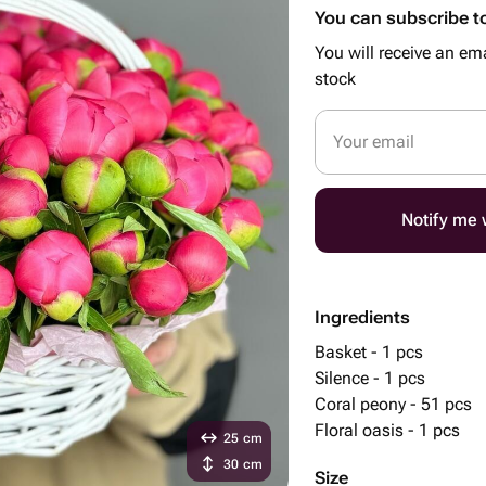
You can subscribe to
You will receive an ema
stock
Your email
Notify me w
Ingredients
Basket - 1 pcs
Silence - 1 pcs
Coral peony - 51 pcs
Floral oasis - 1 pcs
25 cm
30 cm
Size