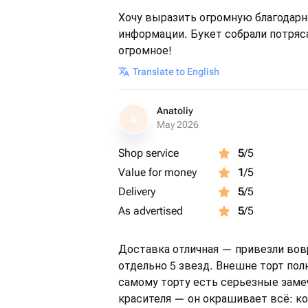
Хочу выразить огромную благодарн
информации. Букет собрали потряс
огромное!
Translate to English
Anatoliy
A
May 2026
Shop service
5
/5
Value for money
1
/5
Delivery
5
/5
As advertised
5
/5
Доставка отличная — привезли вов
отдельно 5 звезд. Внешне торт пол
самому торту есть серьезные зам
красителя — он окрашивает всё: к