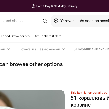
Same-Day & Next-day Delivery
ems and shops
Yerevan
As soon as possi
Dipped Strawberries
Gift Baskets & Sets
evan
Flowers in a Basket Yerevan
51 коралловый пион в
u can browse other options
This item is temporarily out
51 коралловый
корзине