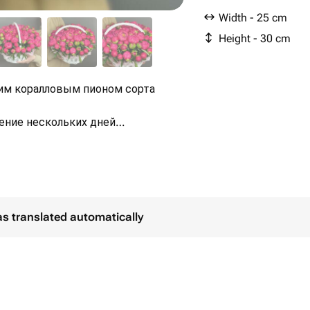
Width - 25 cm
Height - 30 cm
ким коралловым пионом сорта
ение нескольких дней
тый цвет.
as translated automatically