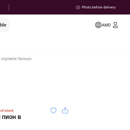
Photo before delivery
ble
AMD
 корзине Yerevan
 of stock
 пион в