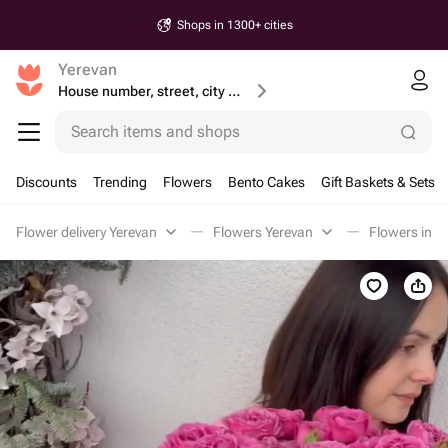
Shops in 1300+ cities
Yerevan
House number, street, city or postcode
Search items and shops
Discounts
Trending
Flowers
Bento Cakes
Gift Baskets & Sets
Flower delivery Yerevan
Flowers Yerevan
Flowers in a