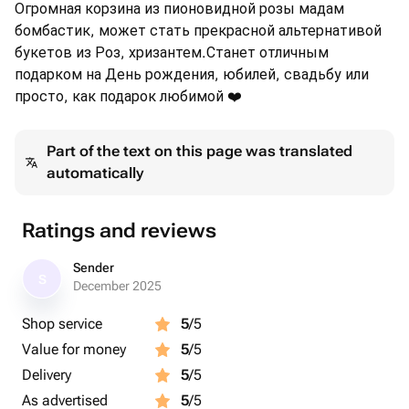
Огромная корзина из пионовидной розы мадам
бомбастик, может стать прекрасной альтернативой
букетов из Роз, хризантем.Станет отличным
подарком на День рождения, юбилей, свадьбу или
просто, как подарок любимой ❤️
Part of the text on this page was translated
automatically
Ratings and reviews
Sender
S
December 2025
Shop service
5
/5
Value for money
5
/5
Delivery
5
/5
As advertised
5
/5