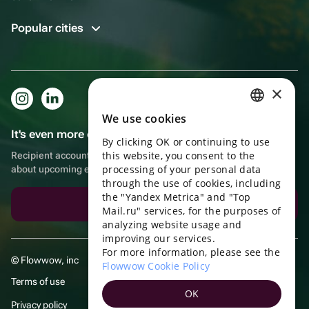
Popular cities
×
We use cookies
RUSSIAN
It's even more convenient in the app!
By clicking OK or continuing to use
ENGLISH
this website, you consent to the
Recipient account, extra rewards for purchases and reminders
UKRAINIAN
processing of your personal data
about upcoming events
through the use of cookies, including
PORTUGUESE
the "Yandex Metrica" and "Top
Download the app
Mail.ru" services, for the purposes of
SPANISH
analyzing website usage and
improving our services.
HUNGARIAN
For more information, please see the
© Flowwow, inc
ITALIAN
Flowwow Cookie Policy
Terms of use
FRENCH
OK
Privacy policy
TURKISH