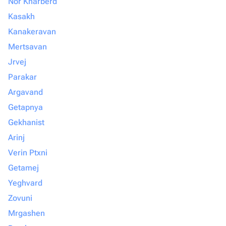
Nor Kharberd
Kasakh
Kanakeravan
Mertsavan
Jrvej
Parakar
Argavand
Getapnya
Gekhanist
Arinj
Verin Ptxni
Getamej
Yeghvard
Zovuni
Mrgashen