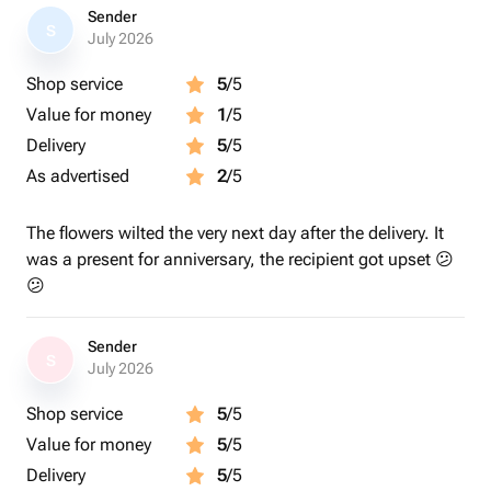
Sender
S
July 2026
Shop service
5
/5
Value for money
1
/5
Delivery
5
/5
As advertised
2
/5
The flowers wilted the very next day after the delivery. It
was a present for anniversary, the recipient got upset 😕
😕
Sender
S
July 2026
Shop service
5
/5
Value for money
5
/5
Delivery
5
/5