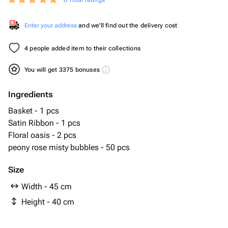
6 Total ratings
Enter your address
and we'll find out the delivery cost
4 people added item to their collections
You will get 3375 bonuses
Ingredients
Basket - 1 pcs
Satin Ribbon - 1 pcs
Floral oasis - 2 pcs
peony rose misty bubbles - 50 pcs
Size
Width - 45 cm
Height - 40 cm