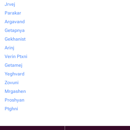
Jrvej
Parakar
Argavand
Getapnya
Gekhanist
Arinj
Verin Ptxni
Getamej
Yeghvard
Zovuni
Mrgashen
Proshyan
Ptghni