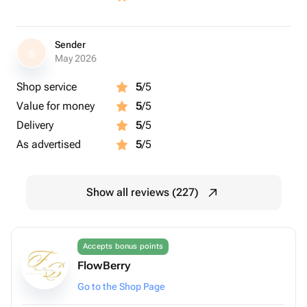
Sender
S
May 2026
Shop service
5
/5
Value for money
5
/5
Delivery
5
/5
As advertised
5
/5
Show all reviews (227)
Accepts bonus points
FlowBerry
Go to the Shop Page