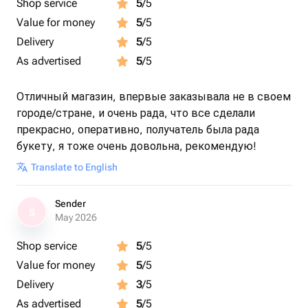
Shop service
5
/5
можно приобрести: 🧸 Мягкие игрушки; 🍫 Авторский
Value for money
5
/5
шоколад ручной работы; 🎈 Шары с гелием; 🌸
Delivery
5
/5
Сухоцветы и стабилизированные цветы; 💌
As advertised
5
/5
Дизайнерские открытки. Повод: Для праздников,
юбилеев и свадеб, а также для подарка без повода.
Подойдет для любимой девушки, жены, дочери,
Отличный магазин, впервые заказывала не в своем
тещи, учителя, любимой. На такие дни как: День
городе/стране, и очень рада, что все сделали
матери, 8 Марта, День учителя, выпускной, день
прекрасно, оперативно, получатель была рада
рождения, рождение ребёнка, выписка из роддома,
букету, я тоже очень довольна, рекомендую!
день свадьбы, 14 февраля День святого Валентина.
Translate to English
Sender
S
May 2026
Shop service
5
/5
Value for money
5
/5
Delivery
3
/5
As advertised
5
/5