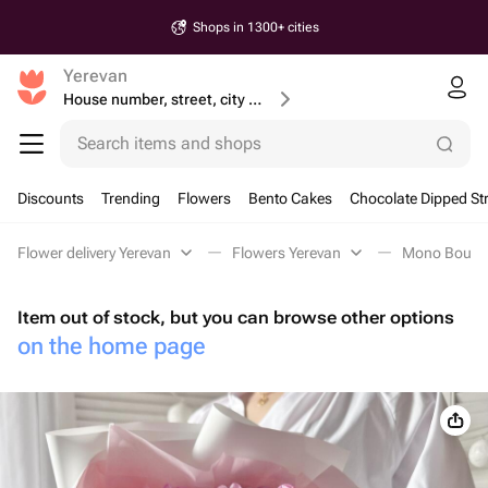
Shops in 1300+ cities
Yerevan
House number, street, city or postcode
Search items and shops
Discounts
Trending
Flowers
Bento Cakes
Chocolate Dipped St
Flower delivery Yerevan
Flowers Yerevan
Mono Bouque
Item out of stock, but you can browse other options
on the home page