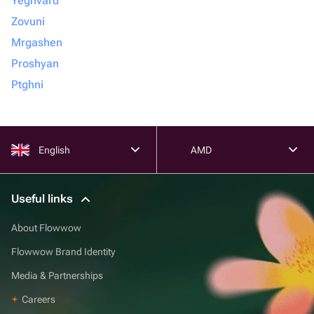
Yeghvard
Zovuni
Mrgashen
Proshyan
Ptghni
English
AMD
Useful links
About Flowwow
Flowwow Brand Identity
Media & Partnerships
Careers