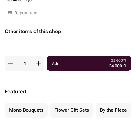
refunded to you.
Report Item
Other items of this shop
32 000
֏
Add
24 000
֏
Featured
Mono Bouquets
Flower Gift Sets
By the Piece