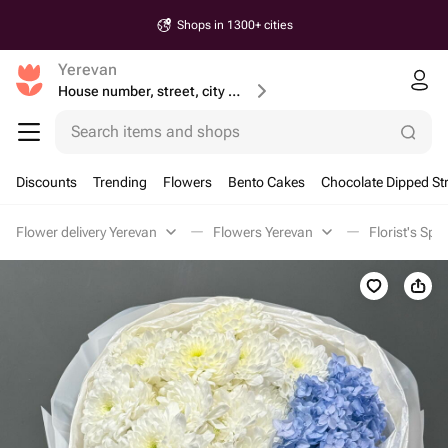
Shops in 1300+ cities
Yerevan
House number, street, city or postcode
Search items and shops
Discounts
Trending
Flowers
Bento Cakes
Chocolate Dipped St
Flower delivery Yerevan
Flowers Yerevan
Florist's Spe