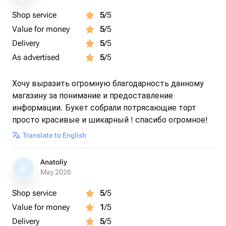
Shop service
5
/5
Value for money
5
/5
Delivery
5
/5
As advertised
5
/5
Хочу выразить огромную благодарность данному
магазину за понимание и предоставление
информации. Букет собрали потрясающие торт
просто красивые и шикарный ! спасибо огромное!
Translate to English
Anatoliy
A
May 2026
Shop service
5
/5
Value for money
1
/5
Delivery
5
/5