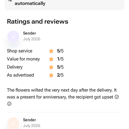
automatically
Ratings and reviews
Sender
S
July 2026
Shop service
5
/5
Value for money
1
/5
Delivery
5
/5
As advertised
2
/5
The flowers wilted the very next day after the delivery. It
was a present for anniversary, the recipient got upset 😕
😕
Sender
S
July 2026