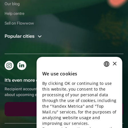
Our blog
Help centre
Sell on Flowwow
Popular cities
×
We use cookies
RUSSIAN
It's even more convenient in the app!
By clicking OK or continuing to use
ENGLISH
this website, you consent to the
Recipient account, extra rewards for purchases and reminders
UKRAINIAN
processing of your personal data
about upcoming events
through the use of cookies, including
PORTUGUESE
the "Yandex Metrica" and "Top
Download the app
Mail.ru" services, for the purposes of
SPANISH
analyzing website usage and
improving our services.
HUNGARIAN