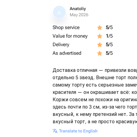
Anatoliy
A
May 2026
Shop service
5
/5
Value for money
1
/5
Delivery
5
/5
As advertised
5
/5
Доставка отличная — привезли вов
отдельно 5 звезд. Внешне торт пол
самому торту есть серьезные зам
красителя — он окрашивает всё: к
Коржи совсем не похожи на оригина
здесь почти по 3 см, из-за чего то
вкусный, к нему претензий нет. За
вкусный торт, а не просто красив
Translate to English