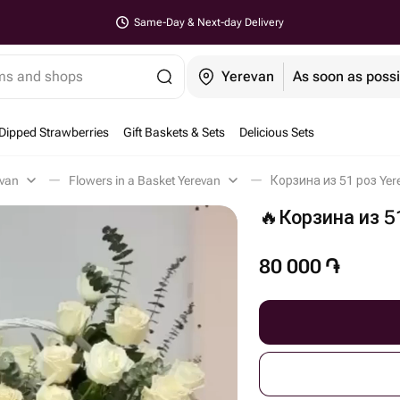
Same-Day & Next-day Delivery
ems and shops
Yerevan
As soon as possi
Dipped Strawberries
Gift Baskets & Sets
Delicious Sets
evan
Flowers in a Basket Yerevan
Корзина из 51 роз Yer
🔥Корзина из 5
80 000
֏