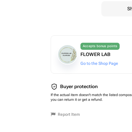
Sh
Accepts bonus points
FLOWER LAB
Go to the Shop Page
Buyer protection
If the actual item doesn't match the listed composi
you can return it or get a refund.
Report Item