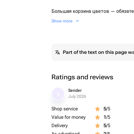
Большая корзина цветов — обязате
представительницы прекрасной по
Show more
это красивый способ сделать женщ
каждый день создают букеты из с
порадовать ими своих близких и л
Если Вам нужно увеличение количе
Part of the text on this page w
упаковки, напишите об этом в комм
постараемся помочь.
Ratings and reviews
Sender
S
July 2026
Shop service
5
/5
Value for money
1
/5
Delivery
5
/5
As advertised
2
/5