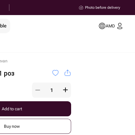
Photo before delivery
ble
AMD
evan
1 роз
Add to cart
Buy now