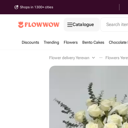
Shops in 1300+ cities
Catalogue
Search it
Discounts
Trending
Flowers
Bento Cakes
Chocolate 
Flower delivery Yerevan
Flowers Yer