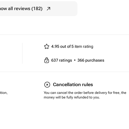
ow all reviews (182)
4.95 out of 5
item rating
637
ratings
•
366
purchases
Cancellation rules
tion,
You can cancel the order before delivery for free, the
money will be fully refunded to you.