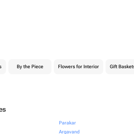
s
By the Piece
Flowers for Interior
Gift Basket
ies
Parakar
Argavand