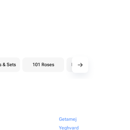
s & Sets
101 Roses
Bouquets berry
Bou
Getamej
Yeghvard