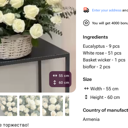
Enter your address
and 
You will get 4000 bo
Ingredients
Eucalyptus - 9 pcs
White rose - 51 pcs
Basket wicker - 1 pcs
bioflor - 2 pcs
55 cm
Size
60 cm
Width - 55 cm
Height - 60 cm
Country of manufac
Armenia
е торжество!