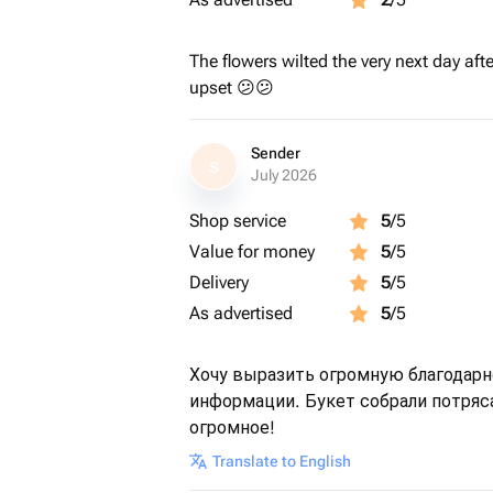
The flowers wilted the very next day afte
upset 😕😕
Sender
S
July 2026
Shop service
5
/5
Value for money
5
/5
Delivery
5
/5
As advertised
5
/5
Хочу выразить огромную благодарн
информации. Букет собрали потряс
огромное!
Translate to English