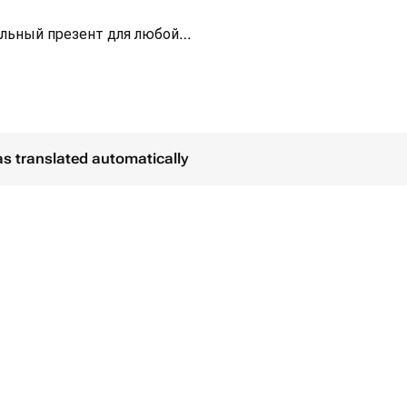
льный презент для любой
ловины человечества. Цветы –
ину счастливой. Флористы
вежих цветов, чтобы вы могли
юбимых.
ства цветов или другой цвет
as translated automatically
ентарии к заказу, мы