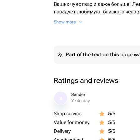
Ваших чувствах и даже больше! Ле
порадует любимую, близкого челове
поднимет настроение!
Show more
Не забывайте подрезать стебли бук
вазу с прохладной водой с добавле
подарок к букету!❤️
Part of the text on this page w
Ratings and reviews
Sender
S
Yesterday
Shop service
5
/5
Value for money
5
/5
Delivery
5
/5
As advertised
5
/5