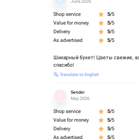
June 2026
Shop service
5
/5
Value for money
5
/5
Delivery
5
/5
As advertised
5
/5
Шикарный букет! Цветы свежие, в
спасибо!
Translate to English
Sender
S
May 2026
Shop service
5
/5
Value for money
5
/5
Delivery
5
/5
As advertised
5
/5