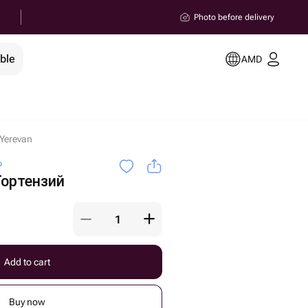
Photo before delivery
ble
AMD
Yerevan
o
Гортензий
Add to cart
Buy now