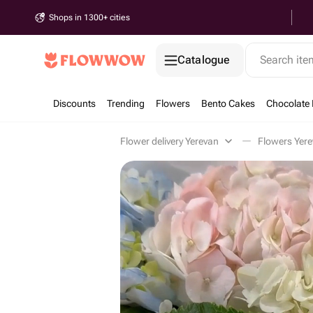
Shops in 1300+ cities
Catalogue
Search it
Discounts
Trending
Flowers
Bento Cakes
Chocolate 
Flower delivery Yerevan
Flowers Yer