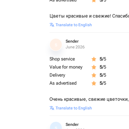
Цветы красивые и свежие! Спасиб
Translate to English
Sender
S
June 2026
Shop service
5
/5
Value for money
5
/5
Delivery
5
/5
As advertised
5
/5
Очень красивые, свежие цветочки,
Translate to English
Sender
S