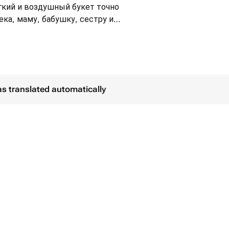
гкий и воздушный букет точно
ка, маму, бабушку, сестру и
ета, перед тем, как поставить в
ние кризала, который идет в
as translated automatically