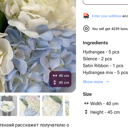
Enter your address
and 
You will get 4239 bo
Ingredients
Hydrangea - 5 pcs
Silence - 2 pcs
Satin Ribbon - 1 pcs
Hydrangea mix - 5 pcs
40 cm
Designer packaging - 
Show more
45 cm
Size
Width - 40 cm
Height - 45 cm
ензий расскажет получателю о