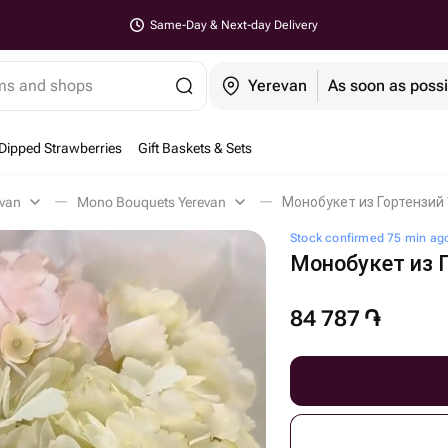
Same-Day & Next-day Delivery
ems and shops
Yerevan
As soon as possi
Dipped Strawberries
Gift Baskets & Sets
evan
Mono Bouquets Yerevan
Монобукет из Гортензий 
Stock confirmed 75 min ag
Монобукет из 
84 787
֏