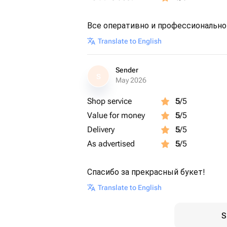
Все оперативно и профессионально,
Translate to English
Sender
S
May 2026
Shop service
5
/5
Value for money
5
/5
Delivery
5
/5
As advertised
5
/5
Спасибо за прекрасный букет!
Translate to English
S