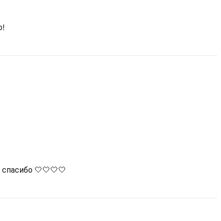
о!
 спасибо 🤍🤍🤍🤍