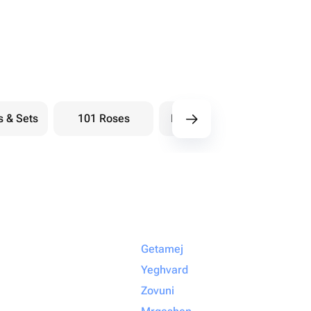
s & Sets
101 Roses
Bouquets berry
Bou
Getamej
Yeghvard
Zovuni