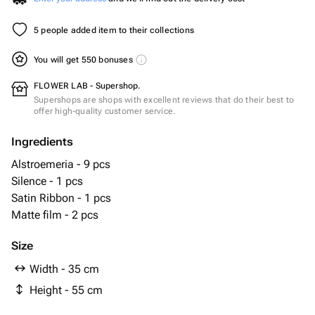
5 people added item to their collections
You will get 550 bonuses
FLOWER LAB - Supershop.
Supershops are shops with excellent reviews that do their best to
offer high-quality customer service.
Ingredients
Alstroemeria - 9 pcs
Silence - 1 pcs
Satin Ribbon - 1 pcs
Matte film - 2 pcs
Size
Width - 35 cm
Height - 55 cm