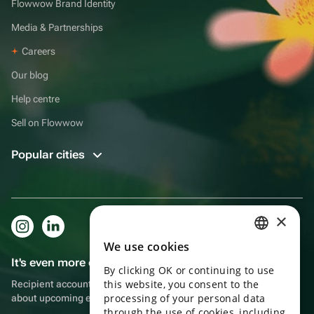
Flowwow Brand Identity
Media & Partnerships
Careers
Our blog
Help centre
Sell on Flowwow
Popular cities
×
We use cookies
RUSSIAN
It's even more convenient in the app!
By clicking OK or continuing to use
ENGLISH
this website, you consent to the
Recipient account, extra rewards for purchases and reminders
UKRAINIAN
processing of your personal data
about upcoming events
through the use of cookies, including