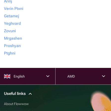
Arinj
Verin Ptxni
Getamej
Yeghvard
Zovuni
Mrgashen
Proshyan
Ptghni
English
AMD
Useful links
About Flowwow