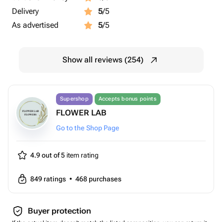
Delivery
5
/5
As advertised
5
/5
Show all reviews (254)
Supershop
Accepts bonus points
FLOWER LAB
Go to the Shop Page
4.9 out of 5
item rating
849
ratings
•
468
purchases
Buyer protection