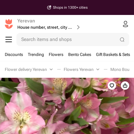
Shops in 1300+ cities
Yerevan
House number, street, city or postcode
Search items and shops
Discounts
Trending
Flowers
Bento Cakes
Gift Baskets & Sets
Flower delivery Yerevan
Flowers Yerevan
Mono Bouque