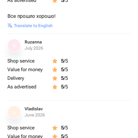
As advertised
5
/5
с пышными лепестками создают ощущение
весеннего утра, наполненного свежестью и
Все прошло хорошо!
нежностью. Розовые альстромерии являются
Translate to English
символом нежной любви и искренних чувств. Букет
альстромерий наполняет помещение нежными
нотами цветущего сада, создавая атмосферу тепла и
Ruzanna
R
July 2026
уюта. Букет из розовых альстромерий станет
идеальным подарком для любого случая, подчеркивая
Shop service
5
/5
важность момента и передавая искренние эмоции.
Value for money
5
/5
Delivery
5
/5
As advertised
5
/5
Vladislav
V
June 2026
Shop service
5
/5
Value for money
5
/5