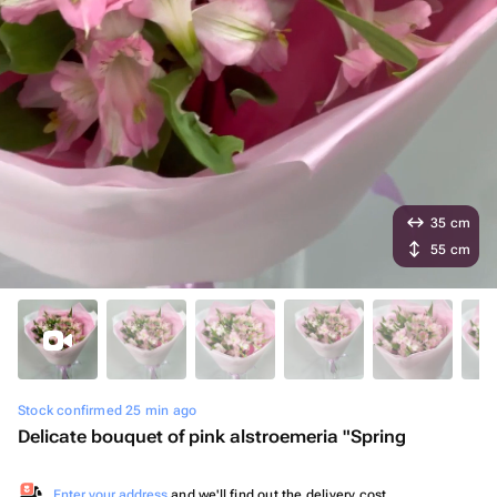
35 cm
55 cm
Stock confirmed 25 min ago
Delicate bouquet of pink alstroemeria "Spring
Enter your address
and we'll find out the delivery cost