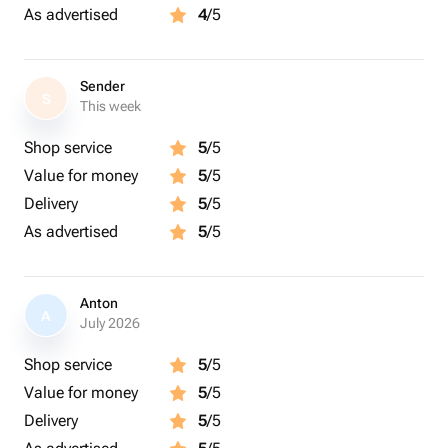
As advertised
4
/5
25 см
55 см
Наличие подтверждено 3 ч 20 мин назад
Sender
S
This week
Нежный букет розовая альстромерия «Весна
Shop service
5
/5
Укажите адрес, и мы узнаем стоимость доставки
Value for money
5
/5
Получите 135 бонусов
Состав
Delivery
5
/5
Альстромерия - 9 шт.
As advertised
5
/5
Лента атласная - 1 шт.
Тишью - 3 шт.
Стильная упаковка - 2 шт.
Anton
A
July 2026
Размер
Shop service
5
/5
Ширина - 25 см
Value for money
5
/5
Высота - 55 см
Нежный букет из розовых альстромерий воплощает
Delivery
5
/5
в себе нежность и элегантность. Их изящные цветы