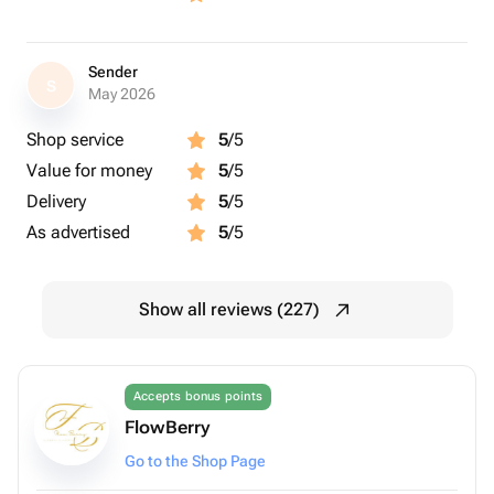
Sender
S
May 2026
Shop service
5
/5
Value for money
5
/5
Delivery
5
/5
As advertised
5
/5
Show all reviews (227)
Accepts bonus points
FlowBerry
Go to the Shop Page