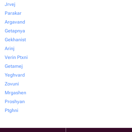
Jrvej
Parakar
Argavand
Getapnya
Gekhanist
Arinj
Verin Ptxni
Getamej
Yeghvard
Zovuni
Mrgashen
Proshyan
Ptghni