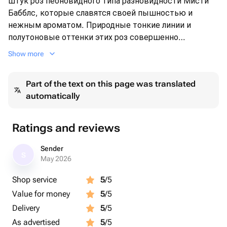
штук роз пеоновидного типа разновидности Мисти
Бабблс, которые славятся своей пышностью и
нежным ароматом. Природные тонкие линии и
полутоновые оттенки этих роз совершенно
очаровывают. Кроме того, композицию великолепно
Show more
дополняют 5 ветвей эвкалипта, добавляя ей
свежесть и небольшую экзотику. Эта композиция в
Part of the text on this page was translated
коробке идеально подходит в качестве подарка,
automatically
который будет радовать глаз и приносить
эстетическое удовольствие на протяжении долгого
времени.
Ratings and reviews
Sender
S
May 2026
Shop service
5
/5
Value for money
5
/5
Delivery
5
/5
As advertised
5
/5