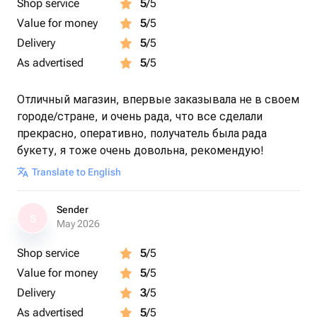
Shop service
5
/5
Value for money
5
/5
Delivery
5
/5
As advertised
5
/5
Отличный магазин, впервые заказывала не в своем
городе/стране, и очень рада, что все сделали
прекрасно, оперативно, получатель была рада
букету, я тоже очень довольна, рекомендую!
Translate to English
Sender
S
May 2026
Shop service
5
/5
Value for money
5
/5
Delivery
3
/5
As advertised
5
/5