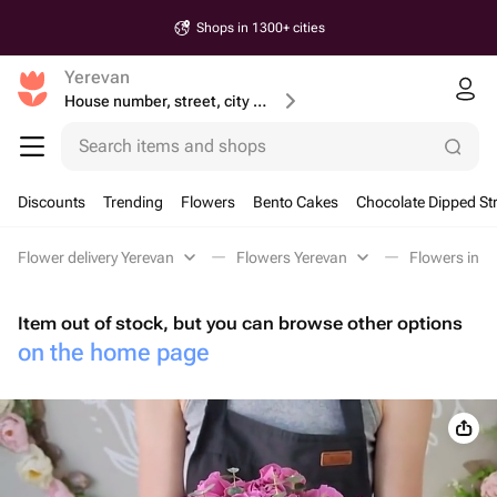
Shops in 1300+ cities
Yerevan
House number, street, city or postcode
Search items and shops
Discounts
Trending
Flowers
Bento Cakes
Chocolate Dipped St
Flower delivery Yerevan
Flowers Yerevan
Flowers in a
Item out of stock, but you can browse other options
on the home page