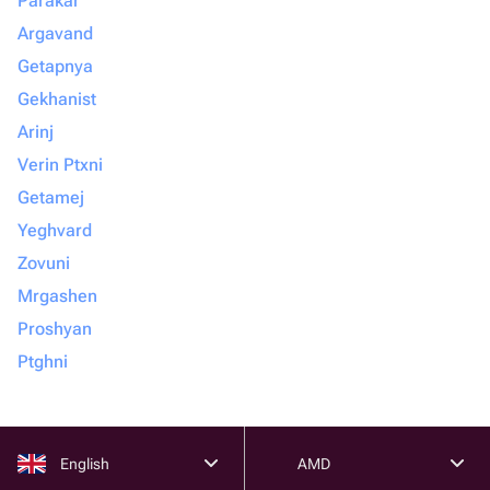
Parakar
Argavand
Getapnya
Gekhanist
Arinj
Verin Ptxni
Getamej
Yeghvard
Zovuni
Mrgashen
Proshyan
Ptghni
English
AMD