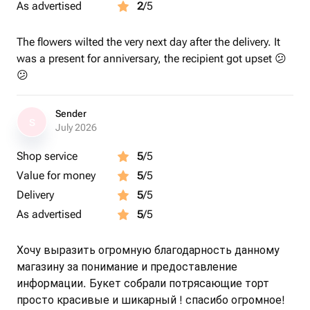
As advertised
2
/5
The flowers wilted the very next day after the delivery. It
was a present for anniversary, the recipient got upset 😕
😕
Sender
S
July 2026
Shop service
5
/5
Value for money
5
/5
Delivery
5
/5
As advertised
5
/5
Хочу выразить огромную благодарность данному
магазину за понимание и предоставление
информации. Букет собрали потрясающие торт
просто красивые и шикарный ! спасибо огромное!