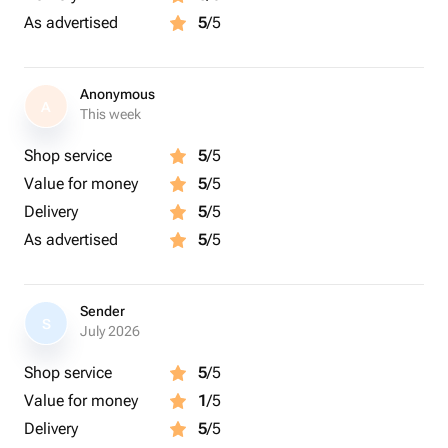
As advertised
5
/5
Anonymous
A
This week
Shop service
5
/5
Value for money
5
/5
Delivery
5
/5
As advertised
5
/5
Sender
S
July 2026
Shop service
5
/5
Value for money
1
/5
Delivery
5
/5