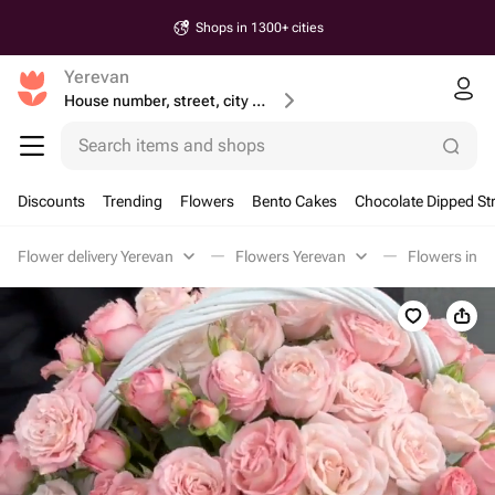
Shops in 1300+ cities
Yerevan
House number, street, city or postcode
Search items and shops
Discounts
Trending
Flowers
Bento Cakes
Chocolate Dipped St
Flower delivery Yerevan
Flowers Yerevan
Flowers in a